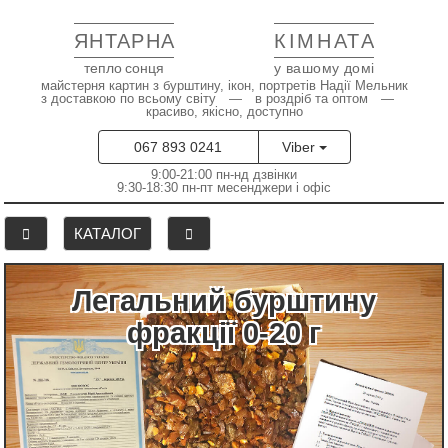
ЯНТАРНА
КІМНАТА
тепло сонця
у вашому домі
майстерня картин з бурштину, ікон, портретів Надії Мельник
з доставкою по всьому світу — в роздріб та оптом —
красиво, якісно, доступно
067 893 0241
Viber
9:00-21:00 пн-нд дзвінки
9:30-18:30 пн-пт месенджери і офіс
КАТАЛОГ
Легальний бурштину
фракції 0-20 г