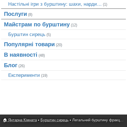
Настільні ігри з бурштину: шахи, нарди…
(1)
Послуги
(8)
Майстрам по бурштину
(12)
Бурштин сирець
(5)
Популярні товари
(20)
В наявності
(48)
Блог
(26)
Експерименти
(19)
🏠 Янтарна Кімната
•
Бурштин сирець
•
Легальний бурштину фракції 0-20 г