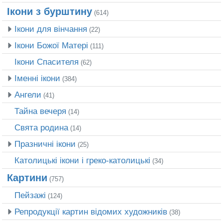
Ікони з бурштину
(614)
Ікони для вінчання
(22)
Ікони Божої Матері
(111)
Ікони Спасителя
(62)
Іменні ікони
(384)
Ангели
(41)
Тайна вечеря
(14)
Свята родина
(14)
Празничні ікони
(25)
Католицькі ікони і греко-католицькі
(34)
Картини
(757)
Пейзажі
(124)
Репродукції картин відомих художників
(38)