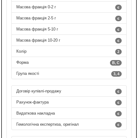
Масова фракція 0-2 г
є
Масова фракція 2-5 г
є
Масова фракція 5-10 г
є
Масова фракція 10-20 г
є
Колір
2
Форма
B, C
Група якості
3, 4
Договір купівлі-продажу
є
Рахунок-фактура
є
Видаткова накладна
є
Гемологічна експертиза, оригінал
є