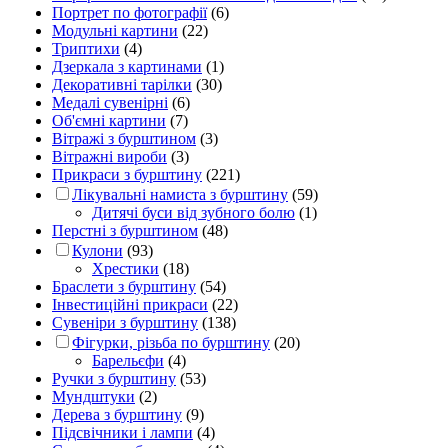
Портрет по фотографії
(6)
Модульні картини
(22)
Триптихи
(4)
Дзеркала з картинами
(1)
Декоративні тарілки
(30)
Медалі сувенірні
(6)
Об'ємні картини
(7)
Вітражі з бурштином
(3)
Вітражні вироби
(3)
Прикраси з бурштину
(221)
Лікувальні намиста з бурштину
(59)
Дитячі буси від зубного болю
(1)
Перстні з бурштином
(48)
Кулони
(93)
Хрестики
(18)
Браслети з бурштину
(54)
Інвестиційні прикраси
(22)
Сувеніри з бурштину
(138)
Фігурки, різьба по бурштину
(20)
Барельєфи
(4)
Ручки з бурштину
(53)
Мундштуки
(2)
Дерева з бурштину
(9)
Підсвічники і лампи
(4)