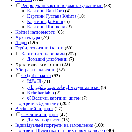
Репродукції картин відомих художників
(38)
Картини Ван Гога
(4)
Картини Густава Клімта
(10)
Картини Да Вінчі
(5)
Картини Шишкіна
(3)
Квіти і натюрморти
(65)
Архітектура
(74)
Люди
(120)
Герби, логотипи і карти
(69)
Картини з тваринами
(202)
Домашні улюбленці
(7)
Християнські картини
(22)
Абстрактні картини
(52)
Східні сюжети
(92)
琥珀画
(71)
لوحات فنيه بالكهرمان мусульманські
(9)
Kehribar tablo
(2)
ॐ Ведичні картини, янтри
(7)
Портрети з бурштину
(203)
Весільний портрет
(17)
Сімейний портрет
(47)
Дитячі портрети
(15)
Індивідуальні портрети на замовлення
(100)
Портрети Шевченка та нших відомих людей
(40)