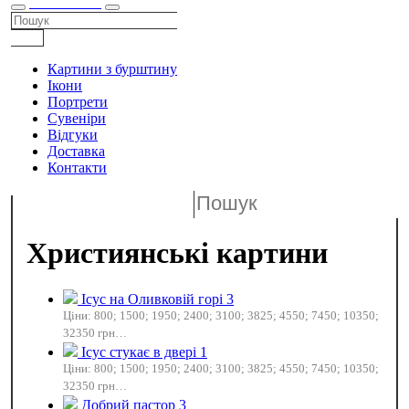
КАТАЛОГ
Картини з бурштину
Ікони
Портрети
Сувеніри
Відгуки
Доставка
Контакти
Християнські картини
Ісус на Оливковій горі 3
Ціни: 800; 1500; 1950; 2400; 3100; 3825; 4550; 7450; 10350;
32350 грн…
Ісус стукає в двері 1
Ціни: 800; 1500; 1950; 2400; 3100; 3825; 4550; 7450; 10350;
32350 грн…
Добрий пастор 3