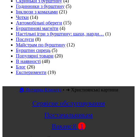
Скриньки з бурштину
(4)
Годинники з бурштину
(5)
Інклюзи з комахами
(21)
Чотки
(14)
Автомобільні обереги
(15)
Бурштинові магніти
(4)
Настільні ігри з бурштину: шахи, нарди…
(1)
Послуги
(8)
Майстрам по бурштину
(12)
Бурштин сирець
(5)
Популярні товари
(20)
В наявності
(48)
Блог
(26)
Експерименти
(19)
🏠 Янтарна Кімната
•
➜ Християнські картини
Сервісне обслуговування
Постачальникам
Вакансії
1