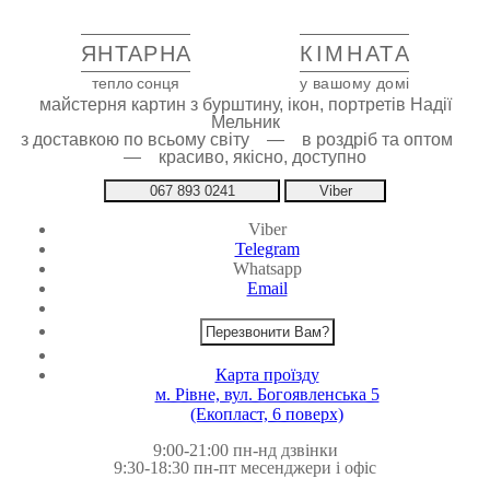
ЯНТАРНА
КІМНАТА
тепло сонця
у вашому домі
майстерня картин з бурштину, ікон, портретів Надії
Мельник
з доставкою по всьому світу — в роздріб та оптом
— красиво, якісно, доступно
067 893 0241
Viber
Viber
Telegram
Whatsapp
Email
Перезвонити Вам?
Карта проїзду
м. Рівне, вул. Богоявленська 5
(Екопласт, 6 поверх)
9:00-21:00 пн-нд дзвінки
9:30-18:30 пн-пт месенджери і офіс