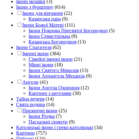
Ікони мозаїки
(3)
Ікони з бурштину
(614)
Ікони для вінчання
(22)
Казанська пара
(9)
Ікони Божої Матері
(111)
Ікони Покрова Пресвятої Богородиці
(5)
Ікона Семистрільна
(9)
Казанська Богородиця
(13)
Ікони Спасителя
(62)
Іменні ікони
(384)
Сімейні іменні ікони
(21)
Мірні ікони
(18)
Ікони Святого Миколая
(13)
Ікони Архангела Михаила
(9)
Ангели
(41)
Ікони Ангела Охоронця
(12)
Картини з ангелами
(30)
Тайна вечеря
(14)
Свята родина
(14)
Празничні ікони
(25)
Ікони Різдва
(7)
Пасхальні сюжети
(9)
Католицькі ікони і греко-католицькі
(34)
Картини
(757)
Пейзажі
(124)