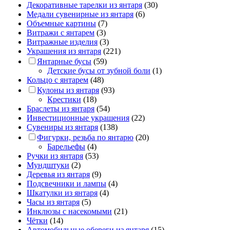
Декоративные тарелки из янтаря
(30)
Медали сувенирные из янтаря
(6)
Объемные картины
(7)
Витражи с янтарем
(3)
Витражные изделия
(3)
Украшения из янтаря
(221)
Янтарные бусы
(59)
Детские бусы от зубной боли
(1)
Кольцо с янтарем
(48)
Кулоны из янтаря
(93)
Крестики
(18)
Браслеты из янтаря
(54)
Инвестиционные украшения
(22)
Сувениры из янтаря
(138)
Фигурки, резьба по янтарю
(20)
Барельефы
(4)
Ручки из янтаря
(53)
Мундштуки
(2)
Деревья из янтаря
(9)
Подсвечники и лампы
(4)
Шкатулки из янтаря
(4)
Часы из янтаря
(5)
Инклюзы с насекомыми
(21)
Чётки
(14)
Автомобильные обереги из янтаря
(15)