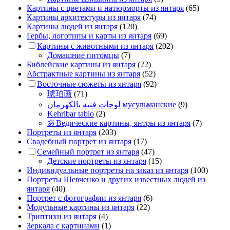
Картины с цветами и натюрморты из янтаря
(65)
Картины архитектуры из янтаря
(74)
Картины людей из янтаря
(120)
Гербы, логотипы и карты из янтаря
(69)
Картины с животными из янтаря
(202)
Домашние питомцы
(7)
Библейские картины из янтаря
(22)
Абстрактные картины из янтаря
(52)
Восточные сюжеты из янтаря
(92)
琥珀画
(71)
لوحات فنيه بالكهرمان мусульманские
(9)
Kehribar tablo
(2)
ॐ Ведические картины, янтры из янтаря
(7)
Портреты из янтаря
(203)
Свадебный портрет из янтаря
(17)
Семейный портрет из янтаря
(47)
Детские портреты из янтаря
(15)
Индивидуальные портреты на заказ из янтаря
(100)
Портреты Шевченко и других известных людей из
янтаря
(40)
Портрет c фотографии из янтаря
(6)
Модульные картины из янтаря
(22)
Триптихи из янтаря
(4)
Зеркала с картинами
(1)