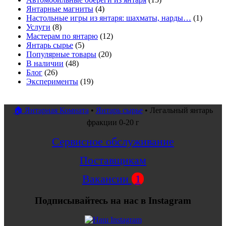
Янтарные магниты
(4)
Настольные игры из янтаря: шахматы, нарды…
(1)
Услуги
(8)
Мастерам по янтарю
(12)
Янтарь сырье
(5)
Популярные товары
(20)
В наличии
(48)
Блог
(26)
Эксперименты
(19)
🏠 Янтарная Комната
•
Янтарь сырье
•
Легальный янтарь
фракции 0-20 г
Сервисное обслуживание
Поставщикам
Вакансии
1
Подписывайтесь на нас в Instagram