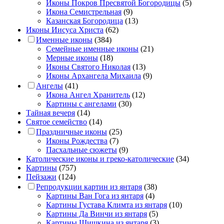
Иконы Покров Пресвятой Богородицы
(5)
Икона Семистрельная
(9)
Казанская Богородица
(13)
Иконы Иисуса Христа
(62)
Именные иконы
(384)
Семейные именные иконы
(21)
Мерные иконы
(18)
Иконы Святого Николая
(13)
Иконы Архангела Михаила
(9)
Ангелы
(41)
Икона Ангел Хранитель
(12)
Картины с ангелами
(30)
Тайная вечеря
(14)
Святое семейство
(14)
Праздничные иконы
(25)
Иконы Рождества
(7)
Пасхальные сюжеты
(9)
Католические иконы и греко-католические
(34)
Картины
(757)
Пейзажи
(124)
Репродукции картин из янтаря
(38)
Картины Ван Гога из янтаря
(4)
Картины Густава Климта из янтаря
(10)
Картины Да Винчи из янтаря
(5)
Картины Шишкина из янтаря
(3)