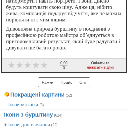
натюрморти і навіть портрети. І вони дійсно
будуть коштувати свою ціну. Адже ця, нібито
жива, композиція подарує відчуття, яке не можна
порівняти ні з чим іншим.
Дивовижна природа бурштину в поєднанні з
професійною роботою майстра об’єднується в
приголомшливий результат, який буде радувати і
дивувати ще багато років.
0,00
Оцінити та
написати відгук
0
Рамки
Прайс
Опт
Покращені картини
(52)
Ікони мозаїки
(3)
Ікони з бурштину
(614)
Ікони для вінчання
(22)