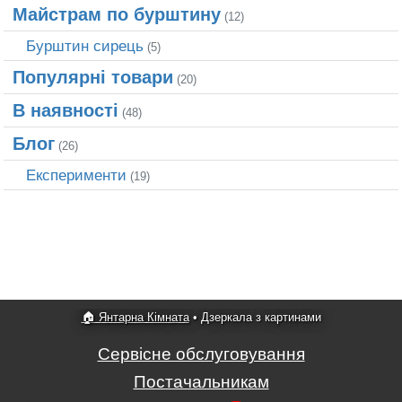
Майстрам по бурштину
(12)
Бурштин сирець
(5)
Популярні товари
(20)
В наявності
(48)
Блог
(26)
Експерименти
(19)
🏠 Янтарна Кімната
•
Дзеркала з картинами
Сервісне обслуговування
Постачальникам