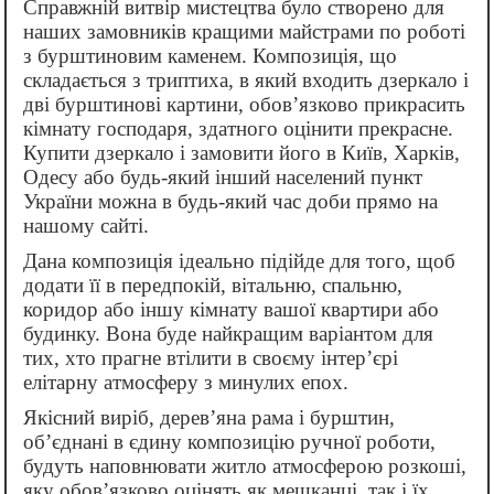
Справжній витвір мистецтва було створено для
наших замовників кращими майстрами по роботі
з бурштиновим каменем. Композиція, що
складається з триптиха, в який входить дзеркало і
дві бурштинові картини, обов’язково прикрасить
кімнату господаря, здатного оцінити прекрасне.
Купити дзеркало і замовити його в Київ, Харків,
Одесу або будь-який інший населений пункт
України можна в будь-який час доби прямо на
нашому сайті.
Дана композиція ідеально підійде для того, щоб
додати її в передпокій, вітальню, спальню,
коридор або іншу кімнату вашої квартири або
будинку. Вона буде найкращим варіантом для
тих, хто прагне втілити в своєму інтер’єрі
елітарну атмосферу з минулих епох.
Якісний виріб, дерев’яна рама і бурштин,
об’єднані в єдину композицію ручної роботи,
будуть наповнювати житло атмосферою розкоші,
яку обов’язково оцінять як мешканці, так і їх