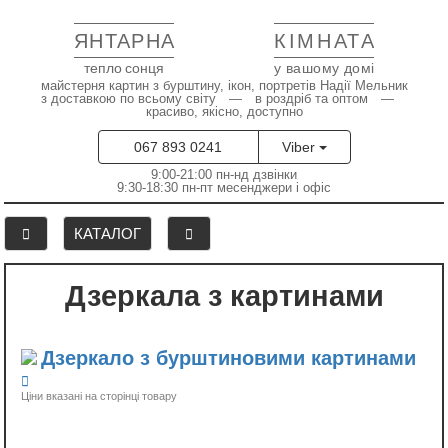
ЯНТАРНА
КІМНАТА
тепло сонця
у вашому домі
майстерня картин з бурштину, ікон, портретів Надії Мельник
з доставкою по всьому світу — в роздріб та оптом —
красиво, якісно, доступно
067 893 0241
Viber
9:00-21:00 пн-нд дзвінки
9:30-18:30 пн-пт месенджери і офіс
КАТАЛОГ
Дзеркала з картинами
Дзеркало з бурштиновими картинами
Ціни вказані на сторінці товару