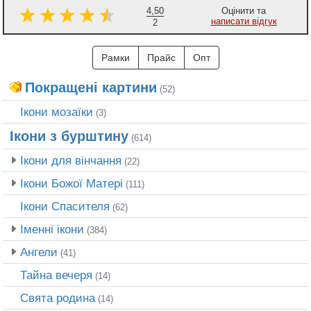
4,50
Оцінити та
написати відгук
2
Рамки
Прайс
Опт
Покращені картини
(52)
Ікони мозаїки
(3)
Ікони з бурштину
(614)
Ікони для вінчання
(22)
Ікони Божої Матері
(111)
Ікони Спасителя
(62)
Іменні ікони
(384)
Ангели
(41)
Тайна вечеря
(14)
Свята родина
(14)