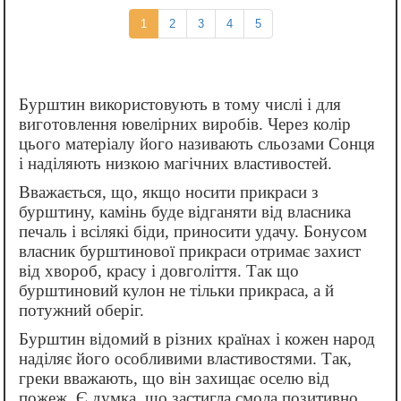
(current)
1
2
3
4
5
Бурштин використовують в тому числі і для
виготовлення ювелірних виробів. Через колір
цього матеріалу його називають сльозами Сонця
і наділяють низкою магічних властивостей.
Вважається, що, якщо носити прикраси з
бурштину, камінь буде відганяти від власника
печаль і всілякі біди, приносити удачу. Бонусом
власник бурштинової прикраси отримає захист
від хвороб, красу і довголіття. Так що
бурштиновий кулон не тільки прикраса, а й
потужний оберіг.
Бурштин відомий в різних країнах і кожен народ
наділяє його особливими властивостями. Так,
греки вважають, що він захищає оселю від
пожеж. Є думка, що застигла смола позитивно