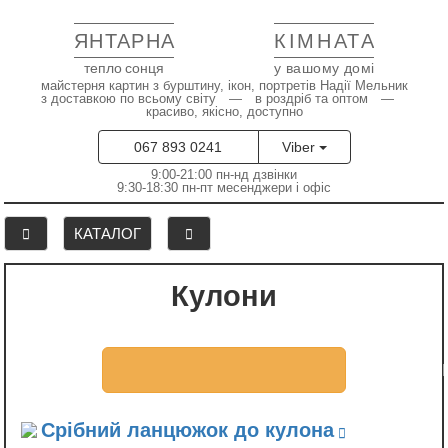
ЯНТАРНА
КІМНАТА
тепло сонця
у вашому домі
майстерня картин з бурштину, ікон, портретів Надії Мельник
з доставкою по всьому світу — в роздріб та оптом —
красиво, якісно, доступно
067 893 0241
Viber
9:00-21:00 пн-нд дзвінки
9:30-18:30 пн-пт месенджери і офіс
КАТАЛОГ
Кулони
Кулон «Сердечко»
Ціни вказані на сторінці товару
Срібний ланцюжок до кулона