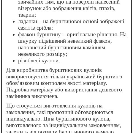
звичайних тим, що на поверхні нанесений
візерунок або зображення квітів, птахів,
тварин;
ладанки – на бурштинової основі зображені
святі із срібла;
флакон бурштину – оригінальне рішення. На
шнурку підвішений невеликий флакон,
наповнений бурштиновим камінням
невеликого розміру;
різьблені кулони.
Для виробництва бурштинових кулонів
використовується тільки український бурштин з
обов’язковим контролем якості матеріалу.
Підробка матеріалу або використання дешевого
замінника виключена.
Що стосується виготовлення кулонів на
замовлення, такі пропозиції обговорюються
індивідуально. Ціна бурштинового кулона,
виготовленого за індивідуальним замовленням,
залежить від розміру бурштинового каменю,