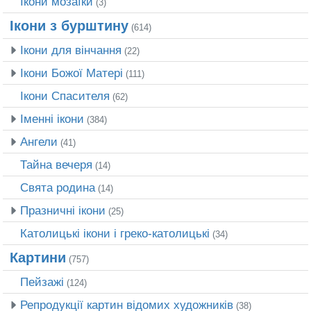
Ікони мозаїки
(3)
Ікони з бурштину
(614)
Ікони для вінчання
(22)
Ікони Божої Матері
(111)
Ікони Спасителя
(62)
Іменні ікони
(384)
Ангели
(41)
Тайна вечеря
(14)
Свята родина
(14)
Празничні ікони
(25)
Католицькі ікони і греко-католицькі
(34)
Картини
(757)
Пейзажі
(124)
Репродукції картин відомих художників
(38)