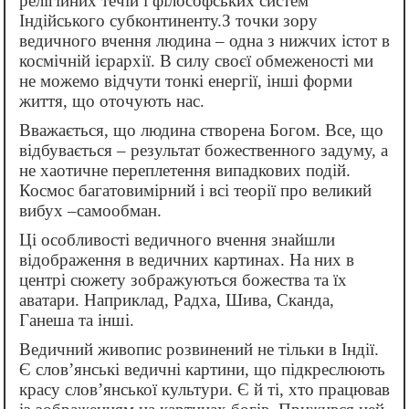
релігійних течій і філософських систем
Індійського субконтиненту.З точки зору
ведичного вчення людина – одна з нижчих істот в
космічній ієрархії. В силу своєї обмеженості ми
не можемо відчути тонкі енергії, інші форми
життя, що оточують нас.
Вважається, що людина створена Богом. Все, що
відбувається – результат божественного задуму, а
не хаотичне переплетення випадкових подій.
Космос багатовимірний і всі теорії про великий
вибух –самообман.
Ці особливості ведичного вчення знайшли
відображення в ведичних картинах. На них в
центрі сюжету зображуються божества та їх
аватари. Наприклад, Радха, Шива, Сканда,
Ганеша та інші.
Ведичний живопис розвинений не тільки в Індії.
Є слов’янські ведичні картини, що підкреслюють
красу слов’янської культури. Є й ті, хто працював