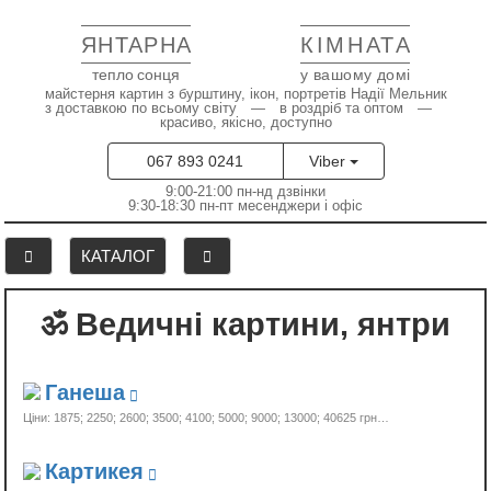
ЯНТАРНА
КІМНАТА
тепло сонця
у вашому домі
майстерня картин з бурштину, ікон, портретів Надії Мельник
з доставкою по всьому світу — в роздріб та оптом —
красиво, якісно, доступно
067 893 0241
Viber
9:00-21:00 пн-нд дзвінки
9:30-18:30 пн-пт месенджери і офіс
КАТАЛОГ
ॐ Ведичні картини, янтри
Ганеша
Ціни: 1875; 2250; 2600; 3500; 4100; 5000; 9000; 13000;
40625 грн…
Картикея