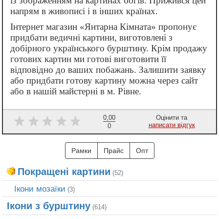
із зображенням на картинах богів. Прижився цей
напрям в живописі і в інших країнах.
Інтернет магазин «Янтарна Кімната» пропонує
придбати ведичні картини, виготовлені з
добірного українського бурштину. Крім продажу
готових картин ми готові виготовити її
відповідно до ваших побажань. Залишити заявку
або придбати готову картину можна через сайт
або в нашій майстерні в м. Рівне.
0,00
Оцінити та
написати відгук
0
Рамки
Прайс
Опт
Покращені картини
(52)
Ікони мозаїки
(3)
Ікони з бурштину
(614)