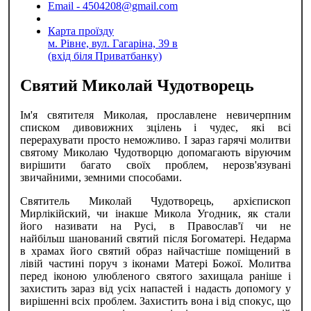
Email - 4504208@gmail.com
Карта проїзду
м. Рівне, вул. Гагаріна, 39 в
(вхід біля Приватбанку)
Святий Миколай Чудотворець
Ім'я святителя Миколая, прославлене невичерпним
списком дивовижних зцілень і чудес, які всі
перерахувати просто неможливо. І зараз гарячі молитви
святому Миколаю Чудотворцю допомагають віруючим
вирішити багато своїх проблем, нерозв'язувані
звичайними, земними способами.
Святитель Миколай Чудотворець, архієпископ
Мирлікійский, чи інакше Микола Угодник, як стали
його називати на Русі, в Православ'ї чи не
найбільш шанований святий після Богоматері. Недарма
в храмах його святий образ найчастіше поміщений в
лівій частині поруч з іконами Матері Божої. Молитва
перед іконою улюбленого святого захищала раніше і
захистить зараз від усіх напастей і надасть допомогу у
вирішенні всіх проблем. Захистить вона і від спокус, що