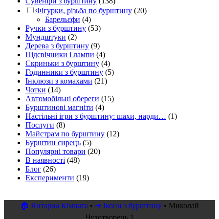
Сувеніри з бурштину
(138)
Фігурки, різьба по бурштину
(20)
Барельєфи
(4)
Ручки з бурштину
(53)
Мундштуки
(2)
Дерева з бурштину
(9)
Підсвічники і лампи
(4)
Скриньки з бурштину
(4)
Годинники з бурштину
(5)
Інклюзи з комахами
(21)
Чотки
(14)
Автомобільні обереги
(15)
Бурштинові магніти
(4)
Настільні ігри з бурштину: шахи, нарди…
(1)
Послуги
(8)
Майстрам по бурштину
(12)
Бурштин сирець
(5)
Популярні товари
(20)
В наявності
(48)
Блог
(26)
Експерименти
(19)
🏠 Янтарна Кімната
•
➜ Ікони з бурштину
•
Миколай
Чудотворець 1