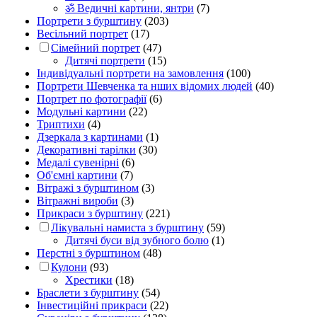
ॐ Ведичні картини, янтри
(7)
Портрети з бурштину
(203)
Весільний портрет
(17)
Сімейний портрет
(47)
Дитячі портрети
(15)
Індивідуальні портрети на замовлення
(100)
Портрети Шевченка та нших відомих людей
(40)
Портрет по фотографії
(6)
Модульні картини
(22)
Триптихи
(4)
Дзеркала з картинами
(1)
Декоративні тарілки
(30)
Медалі сувенірні
(6)
Об'ємні картини
(7)
Вітражі з бурштином
(3)
Вітражні вироби
(3)
Прикраси з бурштину
(221)
Лікувальні намиста з бурштину
(59)
Дитячі буси від зубного болю
(1)
Перстні з бурштином
(48)
Кулони
(93)
Хрестики
(18)
Браслети з бурштину
(54)
Інвестиційні прикраси
(22)