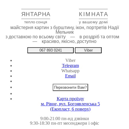
ЯНТАРНА
КІМНАТА
тепло сонця
у вашому домі
майстерня картин з бурштину, ікон, портретів Надії
Мельник
з доставкою по всьому світу — в роздріб та оптом
— красиво, якісно, доступно
067 893 0241
Viber
Viber
Telegram
Whatsapp
Email
Перезвонити Вам?
Карта проїзду
м. Рівне, вул. Богоявленська 5
(Екопласт, 6 поверх)
9:00-21:00 пн-нд дзвінки
9:30-18:30 пн-пт месенджери і офіс