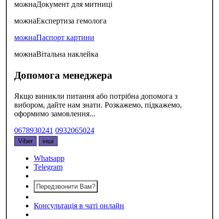
можна
Документ для митниці
можна
Експертиза гемолога
можна
Паспорт картини
можна
Вітальна наклейка
Допомога менеджера
Якщо виникли питання або потрібна допомога з
вибором, дайте нам знати. Розкажемо, підкажемо,
оформимо замовлення...
0678930241
0932065024
Viber
інші
Whatsapp
Telegram
Передзвонити Вам?
Консультація в чаті онлайн