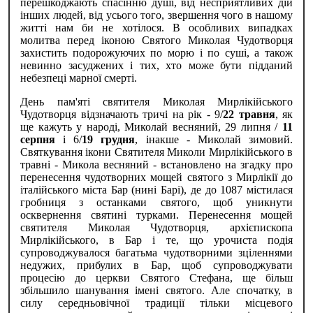
перешкоджають спасінню душі, від несприятливих дій
інших людей, від усього того, звершення чого в нашому
житті нам би не хотілося. В особливих випадках
молитва перед іконою Святого Миколая Чудотворця
захистить подорожуючих по морю і по суші, а також
невинно засуджених і тих, хто може бути підданий
небезпеці марної смерті.
День пам'яті святителя Миколая Мирлікійського
Чудотворця відзначають тричі на рік - 9/
22 травня
, як
ще кажуть у народі, Миколай весняний, 29 липня /
11
серпня
і 6/
19 грудня
, інакше - Миколай зимовий.
Святкування ікони Святителя Миколи Мирлікійського в
травні - Микола весняний - встановлено на згадку про
перенесення чудотворних мощей святого з Мирлікії до
італійського міста Бар (нині Барі), де до 1087 містилася
гробниця з останками святого, щоб уникнути
осквернення святині турками. Перенесення мощей
святителя Миколая Чудотворця, архієпископа
Мирлікійського, в Бар і те, що урочиста подія
супроводжувалося багатьма чудотворними зціленнями
недужих, прибулих в Бар, щоб супроводжувати
процесію до церкви Святого Стефана, ще більш
збільшило шанування імені святого. Але спочатку, в
силу середньовічної традиції тільки місцевого