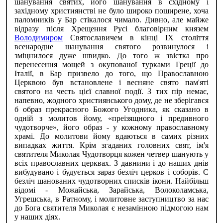
шанування святих, його шанування в східному і
західному християнстві не було широко поширене, хоча
паломників у Бар стікалося чимало. Дивно, але майже
відразу після Хрещення Русі благовірним князем
Володимиром
Святославичем в кінці IX століття
всенародне шанування святого розвинулося і
зміцнилося дуже швидко. До того ж звістка про
перенесення мощей з окупованої турками Греції до
Італії, в Бар призвело до того, що Православною
Церквою був встановлене і весняне свято пам'яті
святого на честь цієї славної події. З тих пір немає,
напевно, жодного християнського дому, де не зберігався
б образ прекрасного Божого Угодника, як сказано в
одній з молитов йому, «преізящного і предивного
чудотворче», його образ - у кожному православному
храмі. До молитови йому вдаються в самих різних
випадках життя. Крім згаданих головних свят, ім'я
святителя Миколая Чудотворця кожен четвер шанують у
всіх православних церквах. З давнини і до наших днів
вибудувано і будується зараз безліч церков і соборів. Є
безліч шанованих чудотворних списків ікони. Найбільш
відомі - Можайська, Зарайська, Волоколамська,
Угрешська, в Ратному, і молитовне заступництво за нас
до Бога святителя Миколая є незамінною підмогою нам
у наших діях.