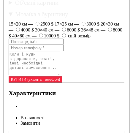
Об'ємні картини
Мозаїка з бурштину
15×20 см —
2500 $
17×25 см —
3000 $
20×30 см
—
4000 $
30×40 см —
6000 $
36×48 см —
8000
$
40×60 см —
10000 $
свій розмір
Характеристики
В наявності
Замовити