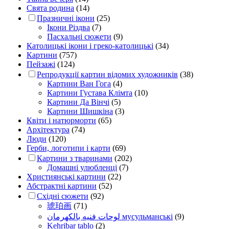
Свята родина
(14)
Празничні ікони
(25)
Ікони Різдва
(7)
Пасхальні сюжети
(9)
Католицькі ікони і греко-католицькі
(34)
Картини
(757)
Пейзажі
(124)
Репродукції картин відомих художників
(38)
Картини Ван Гога
(4)
Картини Густава Клімта
(10)
Картини Да Вінчі
(5)
Картини Шишкіна
(3)
Квіти і натюрморти
(65)
Архітектура
(74)
Люди
(120)
Герби, логотипи і карти
(69)
Картини з тваринами
(202)
Домашні улюбленці
(7)
Християнські картини
(22)
Абстрактні картини
(52)
Східні сюжети
(92)
琥珀画
(71)
لوحات فنيه بالكهرمان мусульманські
(9)
Kehribar tablo
(2)