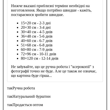
Нижче вказані приблизні терміни необхідні на
виготовлення. Якщо потрібно швидше - кажіть,
постараємося зробити швидше.
15×20 см - 2-3 дні
20×30 см - 3-4 дні
30×40 см - 4-5 днів
36×48 см - 5-6 днів
40×60 см - 6-7 днів
51×68 см - 6-8 днів
60×80 см - 7-9 днів
72×96 см - 10-11 днів
80×120 см - 12-14 днів
Не забувайте, що це ручна робота і "ксерокопії" з
фотографії точно не буде. Але це також не означає,
що картина буде гірша...
так
Ручна робота
так
Натуральний бурштин
так
Продається оптом