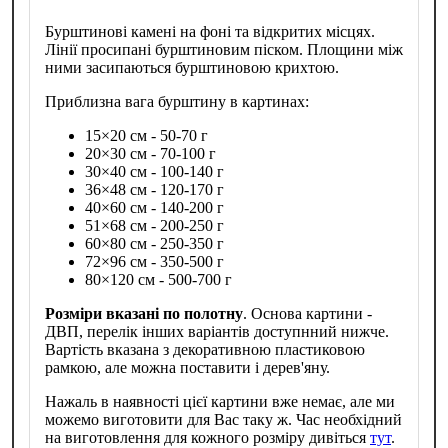
Бурштинові камені на фоні та відкритих місцях.
Лінії просипані бурштиновим піском. Площини між
ними засипаються бурштиновою крихтою.
Приблизна вага бурштину в картинах:
15×20 см - 50-70 г
20×30 см - 70-100 г
30×40 см - 100-140 г
36×48 см - 120-170 г
40×60 см - 140-200 г
51×68 см - 200-250 г
60×80 см - 250-350 г
72×96 см - 350-500 г
80×120 см - 500-700 г
Розміри вказані по полотну
. Основа картини -
ДВП, перелік інших варіантів доступнний нижче.
Вартість вказана з декоративною пластиковою
рамкою, але можна поставити і дерев'яну.
Нажаль в наявності цієї картини вже немає, але ми
можемо виготовити для Вас таку ж. Час необхідний
на виготовлення для кожного розміру дивіться
тут
.