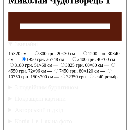
Миколай Чудотворець 1
Звичайні
15×20 см —
800 грн.
20×30 см —
1500 грн.
30×40
см —
1950 грн.
36×48 см —
2400 грн.
40×60 см —
3180 грн.
51×68 см —
3825 грн.
60×80 см —
4550 грн.
72×96 см —
7450 грн.
80×120 см —
10350 грн.
150×200 см —
32350 грн.
свій розмір
З подвійним бурштином
Покращені картини
Авторський підхід
Копія 1 в 1 як на фото