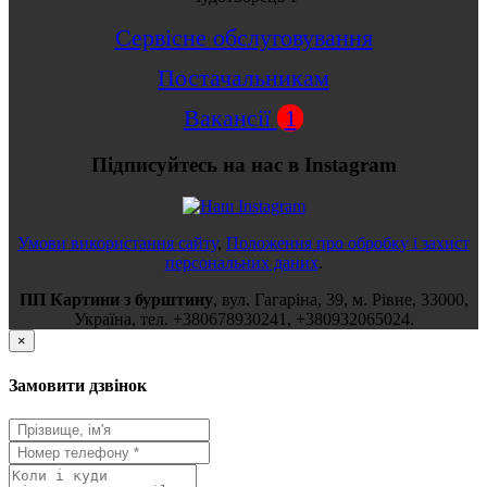
Сервісне обслуговування
Постачальникам
Вакансії
1
Підписуйтесь на нас в Instagram
Умови використання сайту
,
Положення про обробку і захист
персональних даних
.
ПП Картини з бурштину
,
вул.
Гагаріна, 39
, м.
Рівне
,
33000
,
Україна
, тел.
+380678930241
,
+380932065024
.
×
Замовити дзвінок