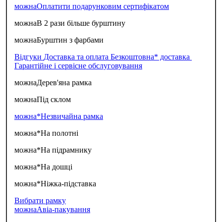
можна
Оплатити подарунковим сертифікатом
можна
В 2 рази більше бурштину
можна
Бурштин з фарбами
Відгуки
Доставка та оплата
Безкоштовна* доставка
Гарантійне і сервісне обслуговування
можна
Дерев'яна рамка
можна
Під склом
можна*
Незвичайна рамка
можна*
На полотні
можна*
На підрамнику
можна*
На дошці
можна*
Ніжка-підставка
Вибрати рамку
можна
Авіа-пакування