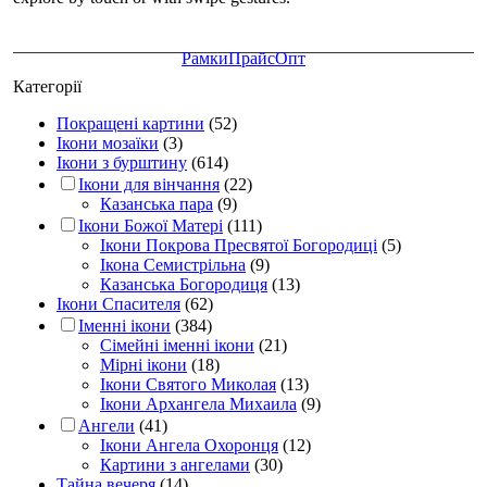
Рамки
Прайс
Опт
Категорії
Покращені картини
(52)
Ікони мозаїки
(3)
Ікони з бурштину
(614)
Ікони для вінчання
(22)
Казанська пара
(9)
Ікони Божої Матері
(111)
Ікони Покрова Пресвятої Богородиці
(5)
Ікона Семистрільна
(9)
Казанська Богородиця
(13)
Ікони Спасителя
(62)
Іменні ікони
(384)
Сімейні іменні ікони
(21)
Мірні ікони
(18)
Ікони Святого Миколая
(13)
Ікони Архангела Михаила
(9)
Ангели
(41)
Ікони Ангела Охоронця
(12)
Картини з ангелами
(30)
Тайна вечеря
(14)