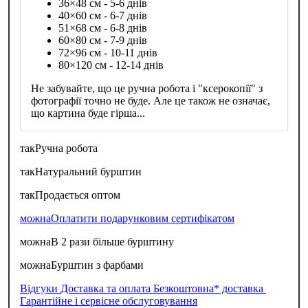
36×48 см - 5-6 днів
40×60 см - 6-7 днів
51×68 см - 6-8 днів
60×80 см - 7-9 днів
72×96 см - 10-11 днів
80×120 см - 12-14 днів
Не забувайте, що це ручна робота і "ксерокопії" з
фотографії точно не буде. Але це також не означає,
що картина буде гірша...
так
Ручна робота
так
Натуральний бурштин
так
Продається оптом
можна
Оплатити подарунковим сертифікатом
можна
В 2 рази більше бурштину
можна
Бурштин з фарбами
Відгуки
Доставка та оплата
Безкоштовна* доставка
Гарантійне і сервісне обслуговування