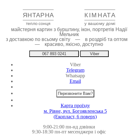
ЯНТАРНА
КІМНАТА
тепло сонця
у вашому домі
майстерня картин з бурштину, ікон, портретів Надії
Мельник
з доставкою по всьому світу — в роздріб та оптом
— красиво, якісно, доступно
067 893 0241
Viber
Viber
Telegram
Whatsapp
Email
Перезвонити Вам?
Карта проїзду
м. Рівне, вул. Богоявленська 5
(Екопласт, 6 поверх)
9:00-21:00 пн-нд дзвінки
9:30-18:30 пн-пт месенджери і офіс