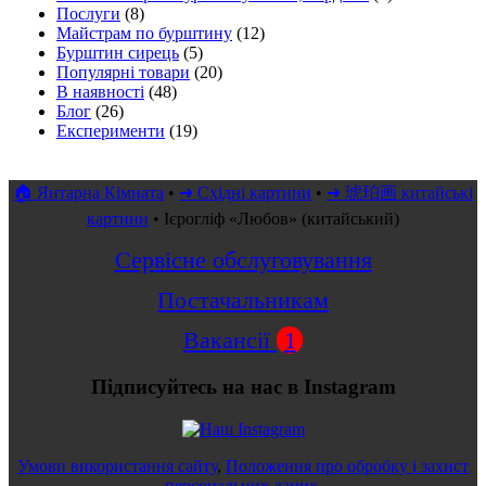
Послуги
(8)
Майстрам по бурштину
(12)
Бурштин сирець
(5)
Популярні товари
(20)
В наявності
(48)
Блог
(26)
Експерименти
(19)
🏠 Янтарна Кімната
•
➜ Східні картини
•
➜ 琥珀画 китайські
картини
•
Ієрогліф «Любов» (китайський)
Сервісне обслуговування
Постачальникам
Вакансії
1
Підписуйтесь на нас в Instagram
Умови використання сайту
,
Положення про обробку і захист
персональних даних
.