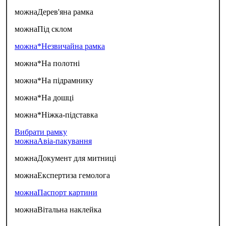
можна
Дерев'яна рамка
можна
Під склом
можна*
Незвичайна рамка
можна*
На полотні
можна*
На підрамнику
можна*
На дошці
можна*
Ніжка-підставка
Вибрати рамку
можна
Авіа-пакування
можна
Документ для митниці
можна
Експертиза гемолога
можна
Паспорт картини
можна
Вітальна наклейка