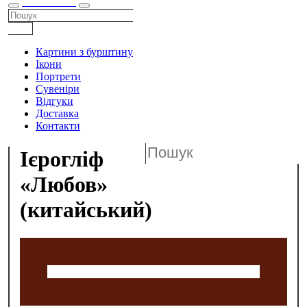
КАТАЛОГ
Картини з бурштину
Ікони
Портрети
Сувеніри
Відгуки
Доставка
Контакти
Ієрогліф
«Любов»
(китайський)