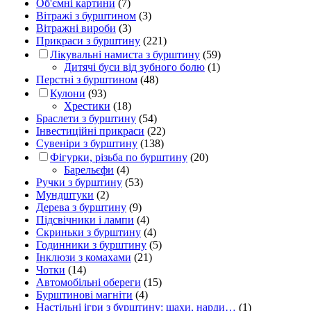
Об'ємні картини
(7)
Вітражі з бурштином
(3)
Вітражні вироби
(3)
Прикраси з бурштину
(221)
Лікувальні намиста з бурштину
(59)
Дитячі буси від зубного болю
(1)
Перстні з бурштином
(48)
Кулони
(93)
Хрестики
(18)
Браслети з бурштину
(54)
Інвестиційні прикраси
(22)
Сувеніри з бурштину
(138)
Фігурки, різьба по бурштину
(20)
Барельєфи
(4)
Ручки з бурштину
(53)
Мундштуки
(2)
Дерева з бурштину
(9)
Підсвічники і лампи
(4)
Скриньки з бурштину
(4)
Годинники з бурштину
(5)
Інклюзи з комахами
(21)
Чотки
(14)
Автомобільні обереги
(15)
Бурштинові магніти
(4)
Настільні ігри з бурштину: шахи, нарди…
(1)