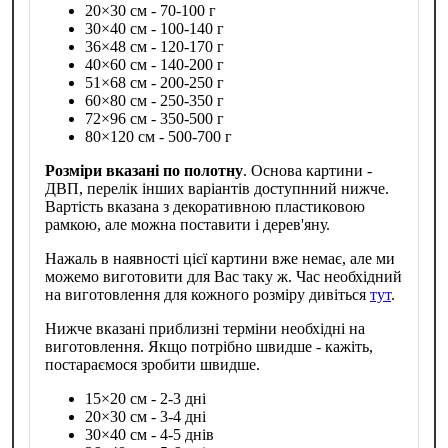
20×30 см - 70-100 г
30×40 см - 100-140 г
36×48 см - 120-170 г
40×60 см - 140-200 г
51×68 см - 200-250 г
60×80 см - 250-350 г
72×96 см - 350-500 г
80×120 см - 500-700 г
Розміри вказані по полотну
. Основа картини -
ДВП, перелік інших варіантів доступнний нижче.
Вартість вказана з декоративною пластиковою
рамкою, але можна поставити і дерев'яну.
Нажаль в наявності цієї картини вже немає, але ми
можемо виготовити для Вас таку ж. Час необхідний
на виготовлення для кожного розміру дивіться
тут
.
Нижче вказані приблизні терміни необхідні на
виготовлення. Якщо потрібно швидше - кажіть,
постараємося зробити швидше.
15×20 см - 2-3 дні
20×30 см - 3-4 дні
30×40 см - 4-5 днів