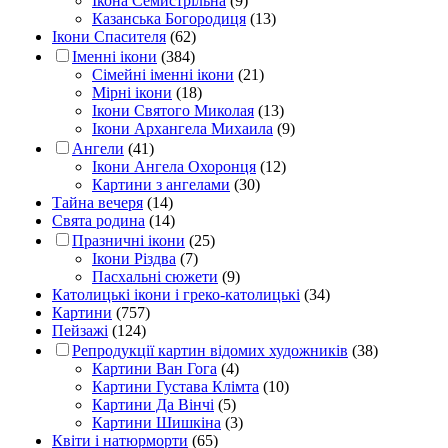
Ікона Семистрільна
(9)
Казанська Богородиця
(13)
Ікони Спасителя
(62)
Іменні ікони
(384)
Сімейні іменні ікони
(21)
Мірні ікони
(18)
Ікони Святого Миколая
(13)
Ікони Архангела Михаила
(9)
Ангели
(41)
Ікони Ангела Охоронця
(12)
Картини з ангелами
(30)
Тайна вечеря
(14)
Свята родина
(14)
Празничні ікони
(25)
Ікони Різдва
(7)
Пасхальні сюжети
(9)
Католицькі ікони і греко-католицькі
(34)
Картини
(757)
Пейзажі
(124)
Репродукції картин відомих художників
(38)
Картини Ван Гога
(4)
Картини Густава Клімта
(10)
Картини Да Вінчі
(5)
Картини Шишкіна
(3)
Квіти і натюрморти
(65)