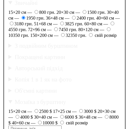
Звичайні
15×20 см —
800 грн.
20×30 см —
1500 грн.
30×40
см —
1950 грн.
36×48 см —
2400 грн.
40×60 см —
3180 грн.
51×68 см —
3825 грн.
60×80 см —
4550 грн.
72×96 см —
7450 грн.
80×120 см —
10350 грн.
150×200 см —
32350 грн.
свій розмір
З подвійним бурштином
Покращені картини
Авторський підхід
Копія 1 в 1 як на фото
Об'ємні картини
Мозаїка з бурштину
15×20 см —
2500 $
17×25 см —
3000 $
20×30 см
—
4000 $
30×40 см —
6000 $
36×48 см —
8000
$
40×60 см —
10000 $
свій розмір