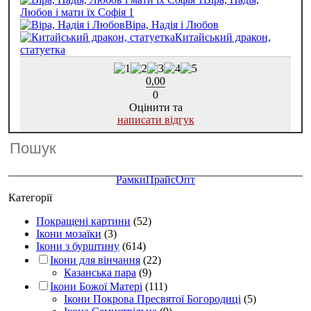
Любов і мати їх Софія 1
Віра, Надія і Любов
Китайський дракон,
статуетка
0,00
0
Оцінити та
написати відгук
Рамки
Прайс
Опт
Категорії
Покращені картини
(52)
Ікони мозаїки
(3)
Ікони з бурштину
(614)
Ікони для вінчання
(22)
Казанська пара
(9)
Ікони Божої Матері
(111)
Ікони Покрова Пресвятої Богородиці
(5)