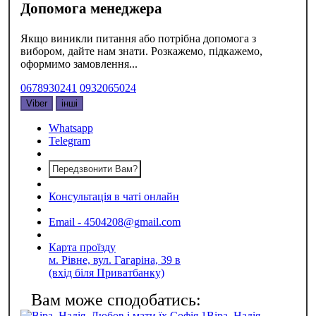
Допомога менеджера
Якщо виникли питання або потрібна допомога з
вибором, дайте нам знати. Розкажемо, підкажемо,
оформимо замовлення...
0678930241
0932065024
Viber
інші
Whatsapp
Telegram
Передзвонити Вам?
Консультація в чаті онлайн
Email - 4504208@gmail.com
Карта проїзду
м. Рівне, вул. Гагаріна, 39 в
(вхід біля Приватбанку)
Віра, Надія,