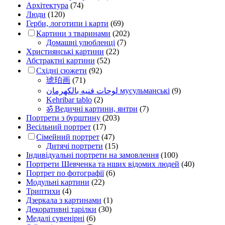
Архітектура
(74)
Люди
(120)
Герби, логотипи і карти
(69)
Картини з тваринами
(202)
Домашні улюбленці
(7)
Християнські картини
(22)
Абстрактні картини
(52)
Східні сюжети
(92)
琥珀画
(71)
لوحات فنيه بالكهرمان мусульманські
(9)
Kehribar tablo
(2)
ॐ Ведичні картини, янтри
(7)
Портрети з бурштину
(203)
Весільний портрет
(17)
Сімейний портрет
(47)
Дитячі портрети
(15)
Індивідуальні портрети на замовлення
(100)
Портрети Шевченка та нших відомих людей
(40)
Портрет по фотографії
(6)
Модульні картини
(22)
Триптихи
(4)
Дзеркала з картинами
(1)
Декоративні тарілки
(30)
Медалі сувенірні
(6)