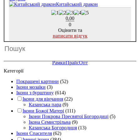
Китайський дракон
0,00
0
Оцінити та
написати відгук
Рамки
Прайс
Опт
Категорії
Покращені картини
(52)
Ікони мозаїки
(3)
Ікони з бурштину
(614)
Ікони для вінчання
(22)
Казанська пара
(9)
Ікони Божої Матері
(111)
Ікони Покрова Пресвятої Богородиці
(5)
Ікона Семистрільна
(9)
Казанська Богородиця
(13)
Ікони Спасителя
(62)
Іменні ікони
(384)