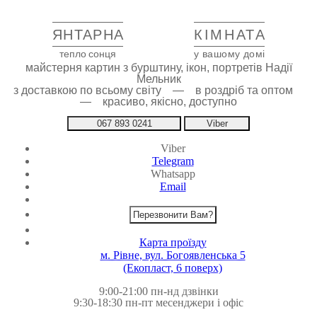
ЯНТАРНА
КІМНАТА
тепло сонця
у вашому домі
майстерня картин з бурштину, ікон, портретів Надії
Мельник
з доставкою по всьому світу — в роздріб та оптом
— красиво, якісно, доступно
067 893 0241
Viber
Viber
Telegram
Whatsapp
Email
Перезвонити Вам?
Карта проїзду
м. Рівне, вул. Богоявленська 5
(Екопласт, 6 поверх)
9:00-21:00 пн-нд дзвінки
9:30-18:30 пн-пт месенджери і офіс