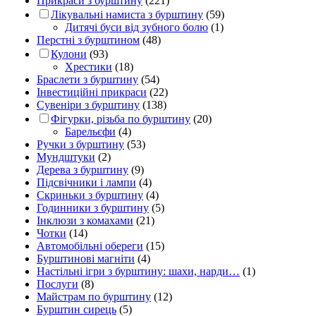
Прикраси з бурштину
(221)
Лікувальні намиста з бурштину
(59)
Дитячі буси від зубного болю
(1)
Перстні з бурштином
(48)
Кулони
(93)
Хрестики
(18)
Браслети з бурштину
(54)
Інвестиційні прикраси
(22)
Сувеніри з бурштину
(138)
Фігурки, різьба по бурштину
(20)
Барельєфи
(4)
Ручки з бурштину
(53)
Мундштуки
(2)
Дерева з бурштину
(9)
Підсвічники і лампи
(4)
Скриньки з бурштину
(4)
Годинники з бурштину
(5)
Інклюзи з комахами
(21)
Чотки
(14)
Автомобільні обереги
(15)
Бурштинові магніти
(4)
Настільні ігри з бурштину: шахи, нарди…
(1)
Послуги
(8)
Майстрам по бурштину
(12)
Бурштин сирець
(5)