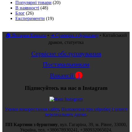
Популярні товари
(20)
В наявності
(48)
Блог
(26)
Експерименти
(19)
🏠 Янтарна Кімната
•
➜ Сувеніри з бурштину
•
Китайський
дракон, статуетка
Сервісне обслуговування
Постачальникам
Вакансії
1
Підписуйтесь на нас в Instagram
Умови використання сайту
,
Положення про обробку і захист
персональних даних
.
ПП Картини з бурштину
,
вул.
Гагаріна, 39
, м.
Рівне
,
33000
,
Україна
, тел.
+380678930241
,
+380932065024
.