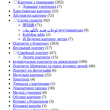
Картини з тваринами
(202)
Домашні улюбленці
(7)
Християнські картини
(22)
Абстрактні картини
(52)
Східні сюжети
(92)
琥珀画
(71)
لوحات فنيه بالكهرمان мусульманські
(9)
Kehribar tablo
(2)
ॐ Ведичні картини, янтри
(7)
Портрети з бурштину
(203)
Весільний портрет
(17)
Сімейний портрет
(47)
Дитячі портрети
(15)
Індивідуальні портрети на замовлення
(100)
Портрети Шевченка та нших відомих людей
(40)
Портрет по фотографії
(6)
Модульні картини
(22)
Триптихи
(4)
Дзеркала з картинами
(1)
Декоративні тарілки
(30)
Медалі сувенірні
(6)
Об'ємні картини
(7)
Вітражі з бурштином
(3)
Вітражні вироби
(3)