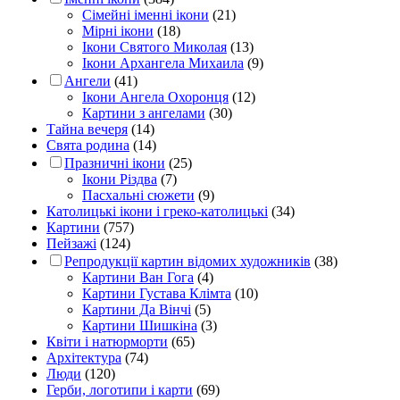
Сімейні іменні ікони
(21)
Мірні ікони
(18)
Ікони Святого Миколая
(13)
Ікони Архангела Михаила
(9)
Ангели
(41)
Ікони Ангела Охоронця
(12)
Картини з ангелами
(30)
Тайна вечеря
(14)
Свята родина
(14)
Празничні ікони
(25)
Ікони Різдва
(7)
Пасхальні сюжети
(9)
Католицькі ікони і греко-католицькі
(34)
Картини
(757)
Пейзажі
(124)
Репродукції картин відомих художників
(38)
Картини Ван Гога
(4)
Картини Густава Клімта
(10)
Картини Да Вінчі
(5)
Картини Шишкіна
(3)
Квіти і натюрморти
(65)
Архітектура
(74)
Люди
(120)
Герби, логотипи і карти
(69)