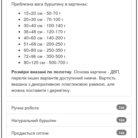
Приблизна вага бурштину в картинах:
15×20 см - 50-70 г
20×30 см - 70-100 г
30×40 см - 100-140 г
36×48 см - 120-170 г
40×60 см - 140-200 г
51×68 см - 200-250 г
60×80 см - 250-350 г
72×96 см - 350-500 г
80×120 см - 500-700 г
Розміри вказані по полотну
. Основа картини - ДВП,
перелік інших варіантів доступнний нижче. Вартість
вказана з декоративною пластиковою рамкою, але
можна поставити і дерев'яну.
Ручна робота
так
Натуральний бурштин
так
Продається оптом
так