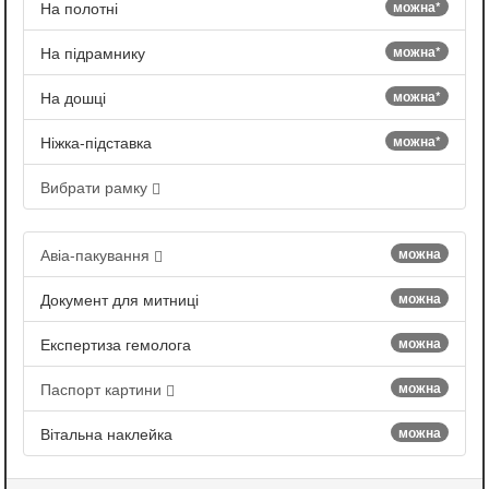
На полотні
можна*
На підрамнику
можна*
На дошці
можна*
Ніжка-підставка
можна*
Вибрати рамку
Авіа-пакування
можна
Документ для митниці
можна
Експертиза гемолога
можна
Паспорт картини
можна
Вітальна наклейка
можна