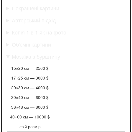
Покращені картини
Авторський підхід
Копія 1 в 1 як на фото
Об'ємні картини
Мозаїка з бурштину
15×20 см —
2500 $
17×25 см —
3000 $
20×30 см —
4000 $
30×40 см —
6000 $
36×48 см —
8000 $
40×60 см —
10000 $
свій розмір