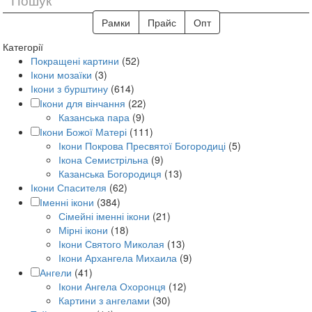
Рамки
Прайс
Опт
Категорії
Покращені картини
(52)
Ікони мозаїки
(3)
Ікони з бурштину
(614)
Ікони для вінчання
(22)
Казанська пара
(9)
Ікони Божої Матері
(111)
Ікони Покрова Пресвятої Богородиці
(5)
Ікона Семистрільна
(9)
Казанська Богородиця
(13)
Ікони Спасителя
(62)
Іменні ікони
(384)
Сімейні іменні ікони
(21)
Мірні ікони
(18)
Ікони Святого Миколая
(13)
Ікони Архангела Михаила
(9)
Ангели
(41)
Ікони Ангела Охоронця
(12)
Картини з ангелами
(30)