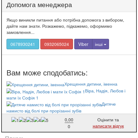
Допомога менеджера
Якщо виникли питання або потрібна допомога з вибором,
дайте нам знати. Розкажемо, підкажемо, оформимо
замовлення...
0678930241
0932065024
Viber
інші
Хрещення дитини, іменна
Віра, Надія, Любов і
мати їх Софія 1
Дитяче
намисто від болі при прорізанні зубів
0,00
Оцінити та
написати відгук
0