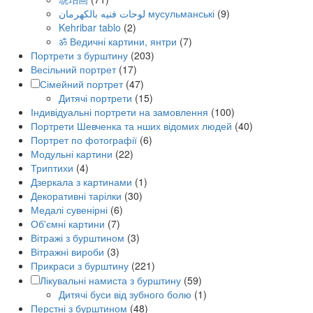
لوحات فنيه بالكهرمان мусульманські
(9)
Kehribar tablo
(2)
ॐ Ведичні картини, янтри
(7)
Портрети з бурштину
(203)
Весільний портрет
(17)
Сімейний портрет
(47)
Дитячі портрети
(15)
Індивідуальні портрети на замовлення
(100)
Портрети Шевченка та нших відомих людей
(40)
Портрет по фотографії
(6)
Модульні картини
(22)
Триптихи
(4)
Дзеркала з картинами
(1)
Декоративні тарілки
(30)
Медалі сувенірні
(6)
Об'ємні картини
(7)
Вітражі з бурштином
(3)
Вітражні вироби
(3)
Прикраси з бурштину
(221)
Лікувальні намиста з бурштину
(59)
Дитячі буси від зубного болю
(1)
Перстні з бурштином
(48)