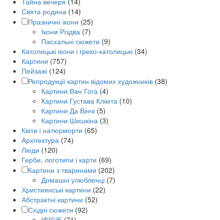
Тайна вечеря
(14)
Свята родина
(14)
Празничні ікони
(25)
Ікони Різдва
(7)
Пасхальні сюжети
(9)
Католицькі ікони і греко-католицькі
(34)
Картини
(757)
Пейзажі
(124)
Репродукції картин відомих художників
(38)
Картини Ван Гога
(4)
Картини Густава Клімта
(10)
Картини Да Вінчі
(5)
Картини Шишкіна
(3)
Квіти і натюрморти
(65)
Архітектура
(74)
Люди
(120)
Герби, логотипи і карти
(69)
Картини з тваринами
(202)
Домашні улюбленці
(7)
Християнські картини
(22)
Абстрактні картини
(52)
Східні сюжети
(92)
琥珀画
(71)