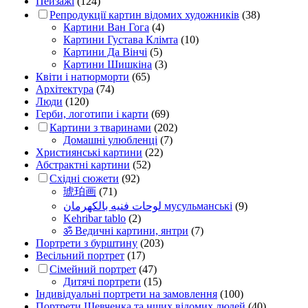
Пейзажі
(124)
Репродукції картин відомих художників
(38)
Картини Ван Гога
(4)
Картини Густава Клімта
(10)
Картини Да Вінчі
(5)
Картини Шишкіна
(3)
Квіти і натюрморти
(65)
Архітектура
(74)
Люди
(120)
Герби, логотипи і карти
(69)
Картини з тваринами
(202)
Домашні улюбленці
(7)
Християнські картини
(22)
Абстрактні картини
(52)
Східні сюжети
(92)
琥珀画
(71)
لوحات فنيه بالكهرمان мусульманські
(9)
Kehribar tablo
(2)
ॐ Ведичні картини, янтри
(7)
Портрети з бурштину
(203)
Весільний портрет
(17)
Сімейний портрет
(47)
Дитячі портрети
(15)
Індивідуальні портрети на замовлення
(100)
Портрети Шевченка та нших відомих людей
(40)