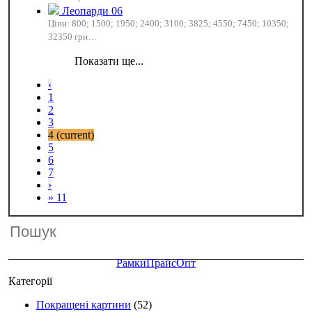
Леопарди 06
Ціни: 800; 1500; 1950; 2400; 3100; 3825; 4550; 7450; 10350;
32350 грн…
‹
1
2
3
4
(current)
5
6
7
›
» 11
Рамки
Прайс
Опт
Категорії
Покращені картини
(52)