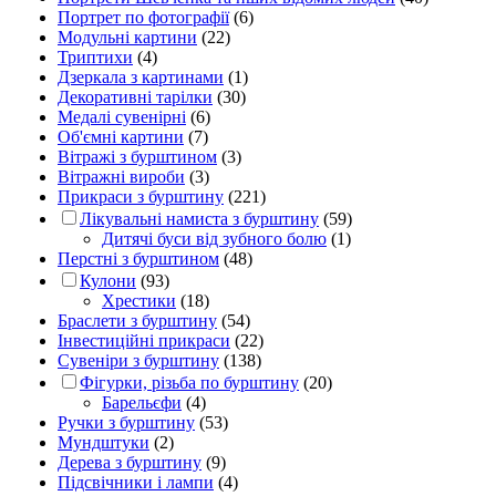
Портрет по фотографії
(6)
Модульні картини
(22)
Триптихи
(4)
Дзеркала з картинами
(1)
Декоративні тарілки
(30)
Медалі сувенірні
(6)
Об'ємні картини
(7)
Вітражі з бурштином
(3)
Вітражні вироби
(3)
Прикраси з бурштину
(221)
Лікувальні намиста з бурштину
(59)
Дитячі буси від зубного болю
(1)
Перстні з бурштином
(48)
Кулони
(93)
Хрестики
(18)
Браслети з бурштину
(54)
Інвестиційні прикраси
(22)
Сувеніри з бурштину
(138)
Фігурки, різьба по бурштину
(20)
Барельєфи
(4)
Ручки з бурштину
(53)
Мундштуки
(2)
Дерева з бурштину
(9)
Підсвічники і лампи
(4)