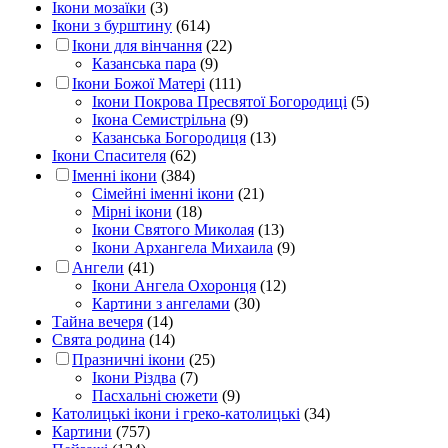
Ікони мозаїки
(3)
Ікони з бурштину
(614)
Ікони для вінчання
(22)
Казанська пара
(9)
Ікони Божої Матері
(111)
Ікони Покрова Пресвятої Богородиці
(5)
Ікона Семистрільна
(9)
Казанська Богородиця
(13)
Ікони Спасителя
(62)
Іменні ікони
(384)
Сімейні іменні ікони
(21)
Мірні ікони
(18)
Ікони Святого Миколая
(13)
Ікони Архангела Михаила
(9)
Ангели
(41)
Ікони Ангела Охоронця
(12)
Картини з ангелами
(30)
Тайна вечеря
(14)
Свята родина
(14)
Празничні ікони
(25)
Ікони Різдва
(7)
Пасхальні сюжети
(9)
Католицькі ікони і греко-католицькі
(34)
Картини
(757)