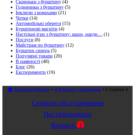
Скриньки з бурштину
(4)
Годинники з бурштину
(5)
Інклюзи з комахами
(21)
Чотки
(14)
Автомобільні обереги
(15)
Бурштинові магніти
(4)
Настільні ігри з бурштину: шахи, нарди…
(1)
Послуги
(8)
Майстрам по бурштину
(12)
Бурштин сирець
(5)
Популярні товари
(20)
В наявності
(48)
Блог
(26)
Експерименти
(19)
🏠 Янтарна Кімната
•
➜ Кртини з тваринами
•
Сторінка 4
Сервісне обслуговування
Постачальникам
Вакансії
1