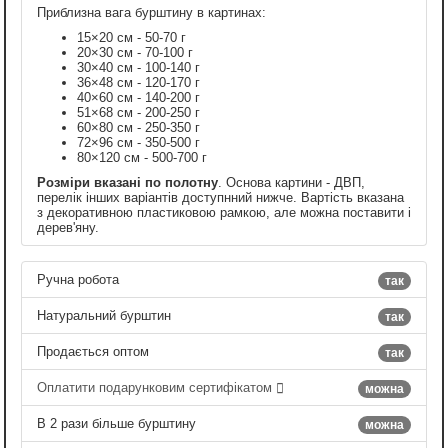
Приблизна вага бурштину в картинах:
15×20 см - 50-70 г
20×30 см - 70-100 г
30×40 см - 100-140 г
36×48 см - 120-170 г
40×60 см - 140-200 г
51×68 см - 200-250 г
60×80 см - 250-350 г
72×96 см - 350-500 г
80×120 см - 500-700 г
Розміри вказані по полотну
. Основа картини - ДВП,
перелік інших варіантів доступнний нижче. Вартість вказана
з декоративною пластиковою рамкою, але можна поставити і
дерев'яну.
Ручна робота
так
Натуральний бурштин
так
Продається оптом
так
Оплатити подарунковим сертифікатом
можна
В 2 рази більше бурштину
можна