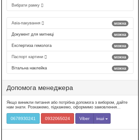
Вибрати рамку
Авіа-пакування
можна
Документ для митниці
можна
Експертиза гемолога
можна
Паспорт картини
можна
Вітальна наклейка
можна
Допомога менеджера
Якщо виникли питання або потрібна допомога з вибором, дайте
нам знати. Розкажемо, підкажемо, оформимо замовлення...
0678930241
0932065024
Viber
інші