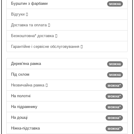
Бурштин з фарбами
можна
Відгуки
Доставка та оплата
Безкоштовна* доставка
Гарантійне і сервісне обслуговування
Дерев'яна рамка
можна
Під склом
можна
Незвичайна рамка
можна*
На полотні
можна*
На підрамнику
можна*
На дошці
можна*
Ніжка-підставка
можна*