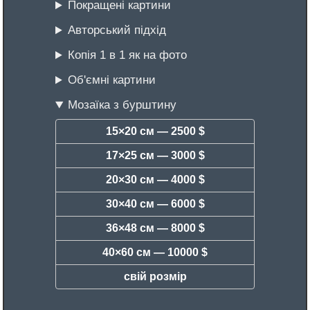
Покращені картини
Авторський підхід
Копія 1 в 1 як на фото
Об'ємні картини
Мозаїка з бурштину
15×20 см —
2500 $
17×25 см —
3000 $
20×30 см —
4000 $
30×40 см —
6000 $
36×48 см —
8000 $
40×60 см —
10000 $
свій розмір