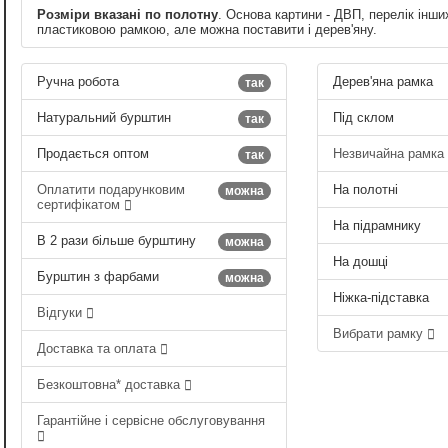
Розміри вказані по полотну
. Основа картини - ДВП, перелік інши
пластиковою рамкою, але можна поставити і дерев'яну.
Ручна робота
Дерев'яна рамка
так
Натуральний бурштин
Під склом
так
Продається оптом
Незвичайна рамка
так
Оплатити подарунковим
На полотні
можна
сертифікатом
На підрамнику
В 2 рази більше бурштину
можна
На дошці
Бурштин з фарбами
можна
Ніжка-підставка
Відгуки
Вибрати рамку
Доставка та оплата
Безкоштовна* доставка
Гарантійне і сервісне обслуговування