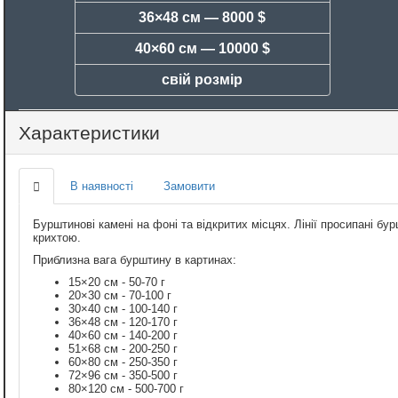
36×48 см —
8000 $
40×60 см —
10000 $
свій розмір
Характеристики
В наявності
Замовити
Бурштинові камені на фоні та відкритих місцях. Лінії просипані 
крихтою.
Приблизна вага бурштину в картинах:
15×20 см - 50-70 г
20×30 см - 70-100 г
30×40 см - 100-140 г
36×48 см - 120-170 г
40×60 см - 140-200 г
51×68 см - 200-250 г
60×80 см - 250-350 г
72×96 см - 350-500 г
80×120 см - 500-700 г