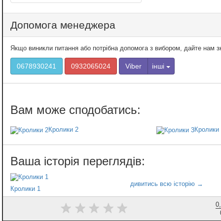
Допомога менеджера
Якщо виникли питання або потрібна допомога з вибором, дайте нам 
0678930241
0932065024
Viber
інші
Кролики 2
Кролики 
Кролики 1
0