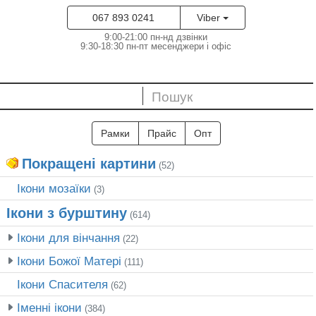
067 893 0241
Viber
9:00-21:00 пн-нд дзвінки
9:30-18:30 пн-пт месенджери і офіс
Рамки
Прайс
Опт
Покращені картини
(52)
Ікони мозаїки
(3)
Ікони з бурштину
(614)
Ікони для вінчання
(22)
Ікони Божої Матері
(111)
Ікони Спасителя
(62)
Іменні ікони
(384)