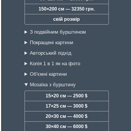
150×200 см —
32350 грн.
свій розмір
З подвійним бурштином
Покращені картини
Авторський підхід
Копія 1 в 1 як на фото
Об'ємні картини
Мозаїка з бурштину
15×20 см —
2500 $
17×25 см —
3000 $
20×30 см —
4000 $
30×40 см —
6000 $