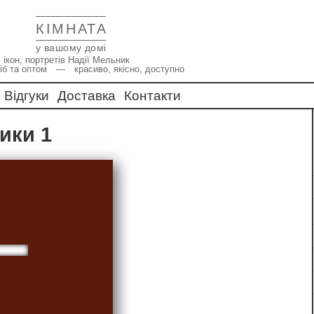
КІМНАТА
у вашому домі
 ікон, портретів Надії Мельник
іб та оптом — красиво, якісно, доступно
Відгуки
Доставка
Контакти
лики 1