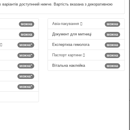
х варіантів доступнний нижче. Вартість вказана з декоративною
Авіа-пакування
можна
можна
Документ для митниці
можна
можна
Експертиза гемолога
можна*
можна
Паспорт картини
можна*
можна
Вітальна наклейка
можна*
можна
можна*
можна*