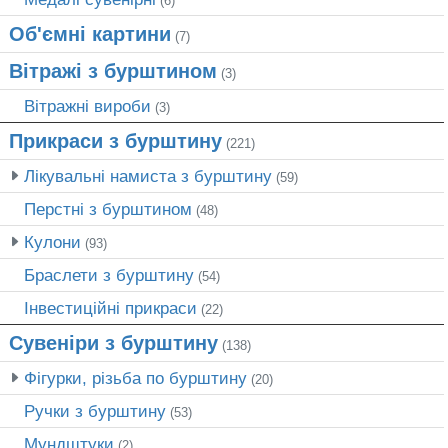
(6)
Об'ємні картини
(7)
Вітражі з бурштином
(3)
Вітражні вироби
(3)
Прикраси з бурштину
(221)
Лікувальні намиста з бурштину
(59)
Перстні з бурштином
(48)
Кулони
(93)
Браслети з бурштину
(54)
Інвестиційні прикраси
(22)
Сувеніри з бурштину
(138)
Фігурки, різьба по бурштину
(20)
Ручки з бурштину
(53)
Мундштуки
(2)