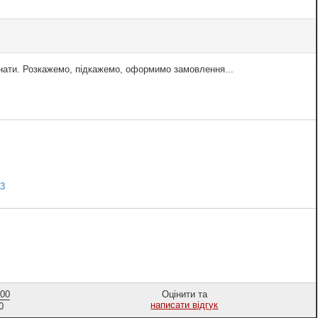
знати. Розкажемо, підкажемо, оформимо замовлення...
3
,00
Оцінити та
написати відгук
0