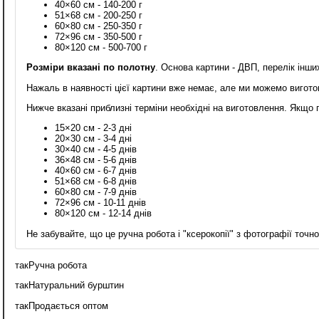
40×60 см - 140-200 г
51×68 см - 200-250 г
60×80 см - 250-350 г
72×96 см - 350-500 г
80×120 см - 500-700 г
Розміри вказані по полотну
. Основа картини - ДВП, перелік інш
Нажаль в наявності цієї картини вже немає, але ми можемо вигото
Нижче вказані приблизні терміни необхідні на виготовлення. Якщо
15×20 см - 2-3 дні
20×30 см - 3-4 дні
30×40 см - 4-5 днів
36×48 см - 5-6 днів
40×60 см - 6-7 днів
51×68 см - 6-8 днів
60×80 см - 7-9 днів
72×96 см - 10-11 днів
80×120 см - 12-14 днів
Не забувайте, що це ручна робота і "ксерокопії" з фотографії точн
так
Ручна робота
так
Натуральний бурштин
так
Продається оптом