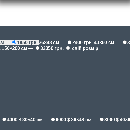
 см —
1950 грн.
36×48 см —
2400 грн.
40×60 см —
3
.
150×200 см —
32350 грн.
свій розмір
—
4000 $
30×40 см —
6000 $
36×48 см —
8000 $
40×