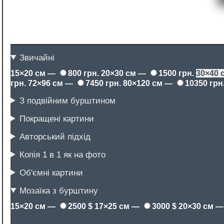
Звичайні
15×20 см —
800 грн.
20×30 см —
1500 грн.
30×40
грн.
72×96 см —
7450 грн.
80×120 см —
10350 грн
З подвійним бурштином
Покращені картини
Авторський підхід
Копія 1 в 1 як на фото
Об'ємні картини
Мозаїка з бурштину
15×20 см —
2500 $
17×25 см —
3000 $
20×30 см 