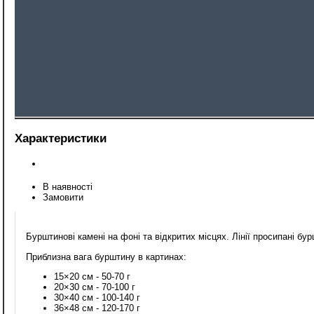
Характеристики
В наявності
Замовити
Бурштинові камені на фоні та відкритих місцях. Лінії просипані 
Приблизна вага бурштину в картинах:
15×20 см - 50-70 г
20×30 см - 70-100 г
30×40 см - 100-140 г
36×48 см - 120-170 г