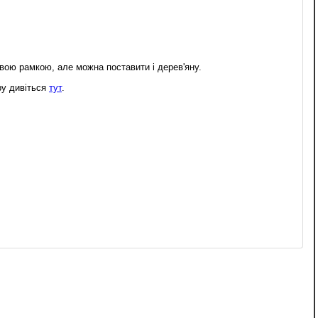
овою рамкою, але можна поставити і дерев'яну.
ру дивіться
тут
.