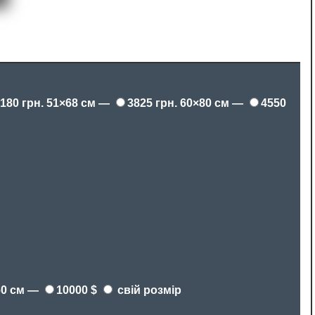
180 грн.
51×68 см —
3825 грн.
60×80 см —
4550
60 см —
10000 $
свій розмір