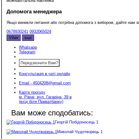
можна
Вітальна наклейка
Допомога менеджера
Якщо виникли питання або потрібна допомога з вибором, дайте нам 
0678930241
0932065024
Viber
інші
Whatsapp
Telegram
Передзвонити Вам?
Консультація в чаті онлайн
Email - 4504208@gmail.com
Карта проїзду
м. Рівне, вул. Гагаріна, 39 в
(вхід біля Приватбанку)
Георгій Побідоносець 1
Миколай Чудотворець 1