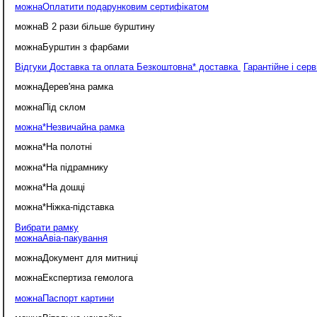
можна
Оплатити подарунковим сертифікатом
можна
В 2 рази більше бурштину
можна
Бурштин з фарбами
Відгуки
Доставка та оплата
Безкоштовна* доставка
Гарантійне і сер
можна
Дерев'яна рамка
можна
Під склом
можна*
Незвичайна рамка
можна*
На полотні
можна*
На підрамнику
можна*
На дошці
можна*
Ніжка-підставка
Вибрати рамку
можна
Авіа-пакування
можна
Документ для митниці
можна
Експертиза гемолога
можна
Паспорт картини