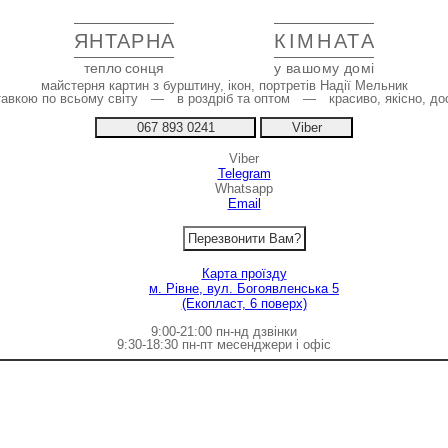
ЯНТАРНА
КІМНАТА
тепло сонця
у вашому домі
майстерня картин з бурштину, ікон, портретів Надії Мельник
тавкою по всьому світу — в роздріб та оптом — красиво, якісно, до
067 893 0241
Viber
Viber
Telegram
Whatsapp
Email
Перезвонити Вам?
Карта проїзду
м. Рівне, вул. Богоявленська 5
(Екопласт, 6 поверх)
9:00-21:00 пн-нд дзвінки
9:30-18:30 пн-пт месенджери і офіс