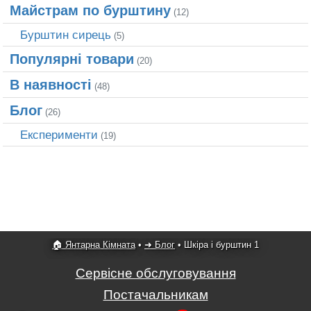
Майстрам по бурштину
(12)
Бурштин сирець
(5)
Популярні товари
(20)
В наявності
(48)
Блог
(26)
Експерименти
(19)
🏠 Янтарна Кімната
•
➜ Блог
•
Шкіра і бурштин 1
Сервісне обслуговування
Постачальникам