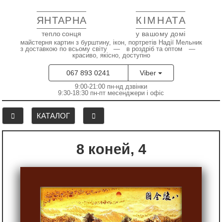
ЯНТАРНА
КІМНАТА
тепло сонця
у вашому домі
майстерня картин з бурштину, ікон, портретів Надії Мельник
з доставкою по всьому світу — в роздріб та оптом —
красиво, якісно, доступно
067 893 0241
Viber
9:00-21:00 пн-нд дзвінки
9:30-18:30 пн-пт месенджери і офіс
КАТАЛОГ
8 коней, 4