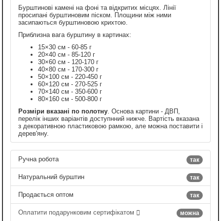
Бурштинові камені на фоні та відкритих місцях. Лінії
просипані бурштиновим піском. Площини між ними
засипаються бурштиновою крихтою.
Приблизна вага бурштину в картинах:
15×30 см - 60-85 г
20×40 см - 85-120 г
30×60 см - 120-170 г
40×80 см - 170-300 г
50×100 см - 220-450 г
60×120 см - 270-525 г
70×140 см - 350-600 г
80×160 см - 500-800 г
Розміри вказані по полотну
. Основа картини - ДВП,
перелік інших варіантів доступнний нижче. Вартість вказана
з декоративною пластиковою рамкою, але можна поставити і
дерев'яну.
Ручна робота
так
Натуральний бурштин
так
Продається оптом
так
Оплатити подарунковим сертифікатом
можна