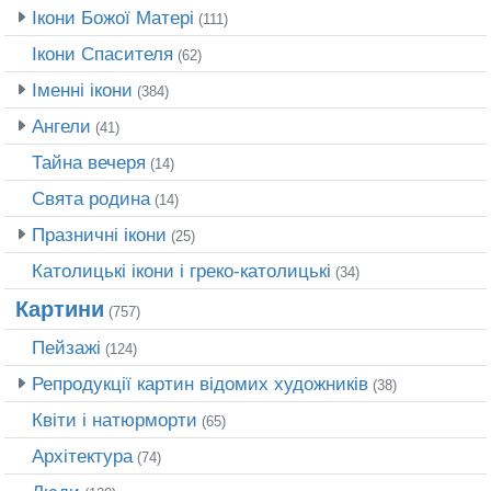
Ікони Божої Матері
(111)
Ікони Спасителя
(62)
Іменні ікони
(384)
Ангели
(41)
Тайна вечеря
(14)
Свята родина
(14)
Празничні ікони
(25)
Католицькі ікони і греко-католицькі
(34)
Картини
(757)
Пейзажі
(124)
Репродукції картин відомих художників
(38)
Квіти і натюрморти
(65)
Архітектура
(74)