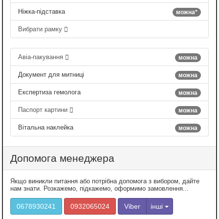
Ніжка-підставка
можна*
Вибрати рамку
Авіа-пакування
можна
Документ для митниці
можна
Експертиза гемолога
можна
Паспорт картини
можна
Вітальна наклейка
можна
Допомога менеджера
Якщо виникли питання або потрібна допомога з вибором, дайте
нам знати. Розкажемо, підкажемо, оформимо замовлення...
0678930241
0932065024
Viber
інші