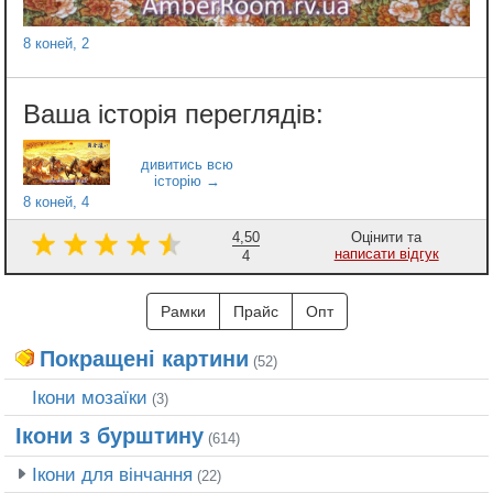
8 коней, 2
8 коней, 4
4,50
Оцінити та
написати відгук
4
Рамки
Прайс
Опт
Покращені картини
(52)
Ікони мозаїки
(3)
Ікони з бурштину
(614)
Ікони для вінчання
(22)