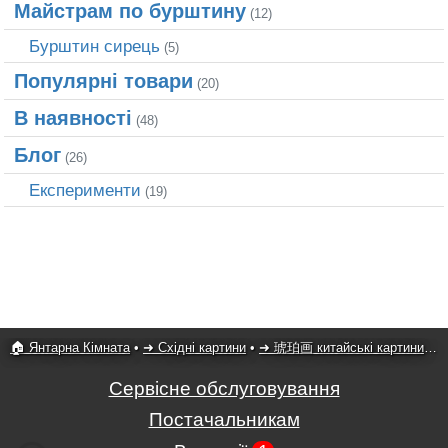
Майстрам по бурштину
(12)
Бурштин сирець
(5)
Популярні товари
(20)
В наявності
(48)
Блог
(26)
Експерименти
(19)
🏠 Янтарна Кімната
•
➜ Східні картини
•
➜ 琥珀画 китайські картини
•
8
Сервісне обслуговування
Постачальникам