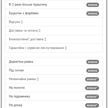
В 2 рази більше бурштину
можна
Бурштин з фарбами
можна
Відгуки
Доставка та оплата
Безкоштовна* доставка
Гарантійне і сервісне обслуговування
Дерев'яна рамка
можна
Під склом
можна
Незвичайна рамка
можна*
На полотні
можна*
На підрамнику
можна*
На дошці
можна*