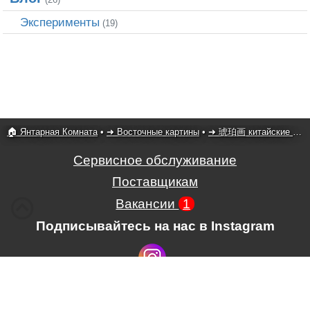
Эксперименты
(19)
🏠 Янтарная Комната
•
➜ Восточные картины
•
➜ 琥珀画 китайские картины
Сервисное обслуживание
Поставщикам
Вакансии
1
Подписывайтесь на нас в Instagram
Условия использования сайта,
,
Положение об обработке и защите
персональных данных.
.