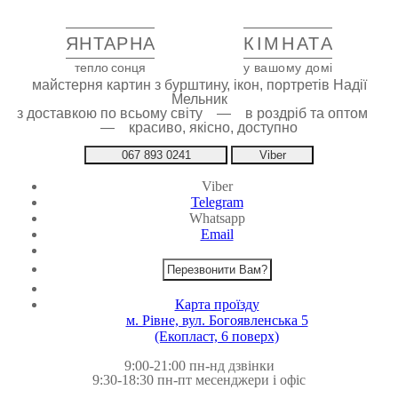
ЯНТАРНА
КІМНАТА
тепло сонця
у вашому домі
майстерня картин з бурштину, ікон, портретів Надії
Мельник
з доставкою по всьому світу — в роздріб та оптом
— красиво, якісно, доступно
067 893 0241
Viber
Viber
Telegram
Whatsapp
Email
Перезвонити Вам?
Карта проїзду
м. Рівне, вул. Богоявленська 5
(Екопласт, 6 поверх)
9:00-21:00 пн-нд дзвінки
9:30-18:30 пн-пт месенджери і офіс