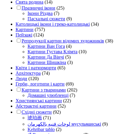
Свята родина
(14)
Празничні ікони
(25)
Ікони Різдва
(7)
Пасхальні сюжети
(9)
Католицькі ікони і греко-католицькі
(34)
Картини
(757)
Пейзажі
(124)
Репродукції картин відомих художників
(38)
Картини Ван Гога
(4)
Картини Густава Клімта
(10)
Картини Да Вінчі
(5)
Картини Шишкіна
(3)
Квіти і натюрморти
(65)
Архітектура
(74)
Люди
(120)
Герби, логотипи і карти
(69)
Картини з тваринами
(202)
Домашні улюбленці
(7)
Християнські картини
(22)
Абстрактні картини
(52)
Східні сюжети
(92)
琥珀画
(71)
لوحات فنيه بالكهرمان мусульманські
(9)
Kehribar tablo
(2)