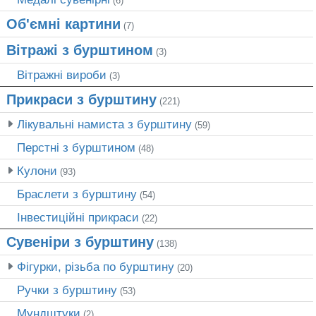
(6)
Об'ємні картини
(7)
Вітражі з бурштином
(3)
Вітражні вироби
(3)
Прикраси з бурштину
(221)
Лікувальні намиста з бурштину
(59)
Перстні з бурштином
(48)
Кулони
(93)
Браслети з бурштину
(54)
Інвестиційні прикраси
(22)
Сувеніри з бурштину
(138)
Фігурки, різьба по бурштину
(20)
Ручки з бурштину
(53)
Мундштуки
(2)