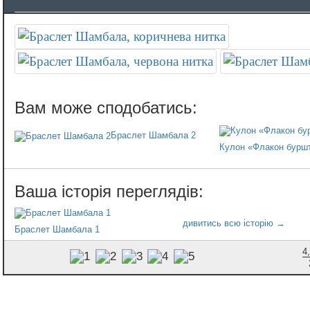
Браслет Шамбала 2
Кулон «Флакон буршт
Браслет Шамбала 1
4