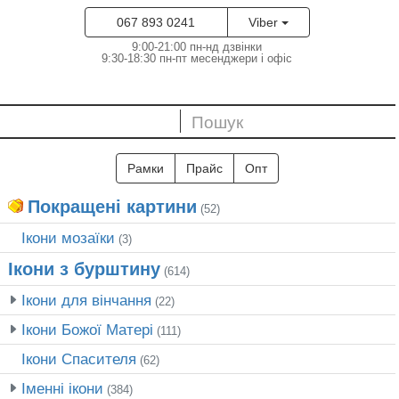
067 893 0241
Viber
9:00-21:00 пн-нд дзвінки
9:30-18:30 пн-пт месенджери і офіс
Рамки
Прайс
Опт
Покращені картини
(52)
Ікони мозаїки
(3)
Ікони з бурштину
(614)
Ікони для вінчання
(22)
Ікони Божої Матері
(111)
Ікони Спасителя
(62)
Іменні ікони
(384)