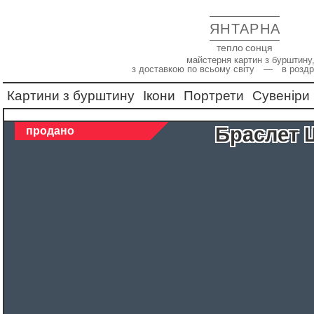
ЯНТАРНА
тепло сонця
майстерня картин з бурштину,
з доставкою по всьому світу — в роздр
Картини з бурштину
Ікони
Портрети
Сувеніри
Браслет
продано