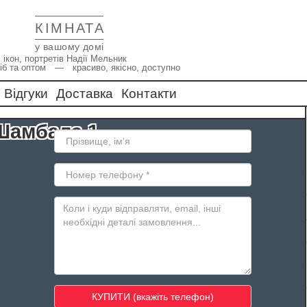
КІМНАТА
у вашому домі
 ікон, портретів Надії Мельник
іб та оптом — красиво, якісно, доступно
Відгуки
Доставка
Контакти
 Шамбала 1