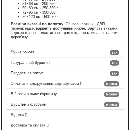
51×68 см - 200-250 г
60×80 см - 250-350 г
72×96 см - 350-500 г
80×120 см - 500-700 г
Розміри вказані по полотну
. Основа картини - ДВП,
перелік інших варіантів доступнний нижче. Вартість вказана
з декоративною пластиковою рамкою, але можна поставити і
дерев'яну.
Ручна робота
так
Натуральний бурштин
так
Продається оптом
так
Оплатити подарунковим сертифікатом
можна
В 2 рази більше бурштину
можна
Бурштин з фарбами
можна
Відгуки
Доставка та оплата