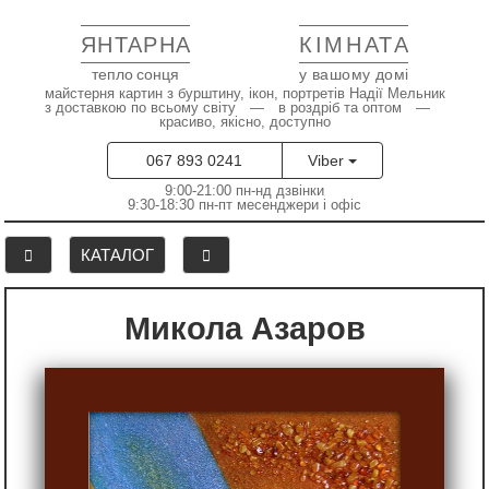
ЯНТАРНА
КІМНАТА
тепло сонця
у вашому домі
майстерня картин з бурштину, ікон, портретів Надії Мельник
з доставкою по всьому світу — в роздріб та оптом —
красиво, якісно, доступно
067 893 0241
Viber
9:00-21:00 пн-нд дзвінки
9:30-18:30 пн-пт месенджери і офіс
КАТАЛОГ
Микола Азаров