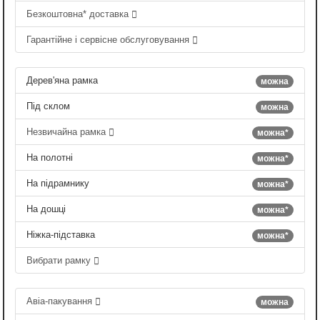
Безкоштовна* доставка
Гарантійне і сервісне обслуговування
Дерев'яна рамка
можна
Під склом
можна
Незвичайна рамка
можна*
На полотні
можна*
На підрамнику
можна*
На дошці
можна*
Ніжка-підставка
можна*
Вибрати рамку
Авіа-пакування
можна