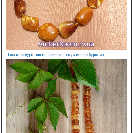
Пейзажне бурштинове намисто, натуральний бурштин…