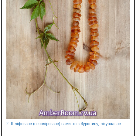
2. Шліфоване (неполіроване) намисто з бурштину, лікувальне