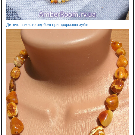
Дитяче намисто від болі при прорізанні зубів