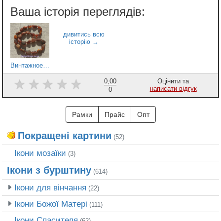
Винтажное янтарное ожерелье, натуральный темный янтарь
0,00
Оцінити та
написати відгук
0
Рамки
Прайс
Опт
Покращені картини
(52)
Ікони мозаїки
(3)
Ікони з бурштину
(614)
Ікони для вінчання
(22)
Ікони Божої Матері
(111)
Ікони Спасителя
(62)