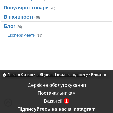
Популярні товари
(20)
В наявності
(48)
Блог
(26)
Експерименти
(19)
🏠 Янтарна Кімната
•
➜ Лікувальні намиста з бурштину
•
Винтажное янтарное ожерелье, натуральный темный янтарь
Сервісне обслуговування
Постачальникам
Вакансії
1
Підписуйтесь на нас в Instagram