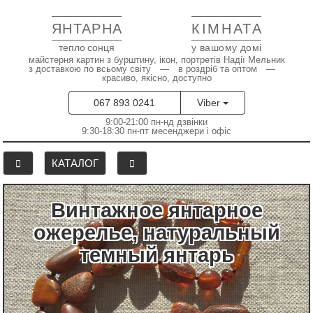
ЯНТАРНА
КІМНАТА
тепло сонця
у вашому домі
майстерня картин з бурштину, ікон, портретів Надії Мельник
з доставкою по всьому світу — в роздріб та оптом —
красиво, якісно, доступно
067 893 0241
Viber
9:00-21:00 пн-нд дзвінки
9:30-18:30 пн-пт месенджери і офіс
КАТАЛОГ
Винтажное янтарное
ожерелье, натуральный
темный янтарь