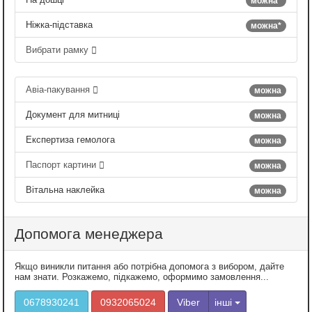
можна*
Ніжка-підставка
можна*
Вибрати рамку
Авіа-пакування
можна
Документ для митниці
можна
Експертиза гемолога
можна
Паспорт картини
можна
Вітальна наклейка
можна
Допомога менеджера
Якщо виникли питання або потрібна допомога з вибором, дайте
нам знати. Розкажемо, підкажемо, оформимо замовлення...
0678930241
0932065024
Viber
інші