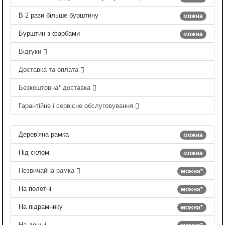
В 2 рази більше бурштину
можна
Бурштин з фарбами
можна
Відгуки
Доставка та оплата
Безкоштовна* доставка
Гарантійне і сервісне обслуговування
Дерев'яна рамка
можна
Під склом
можна
Незвичайна рамка
можна*
На полотні
можна*
На підрамнику
можна*
На дошці