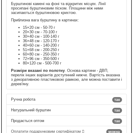
Бурштинові камені на фоні та відкритих місцях. Лінії
просипані бурштиновим піском. Площини між ними
засипаються бурштиновою крихтою.
Приблизна вага бурштину в картинах:
15×20 см - 50-70 г
20×30 см - 70-100 г
30×40 см - 100-140 г
36×48 см - 120-170 г
40×60 см - 140-200 г
51×68 см - 200-250 г
60×80 см - 250-350 г
72×96 см - 350-500 г
80×120 см - 500-700 г
Розміри вказані по полотну
. Основа картини - ДВП,
перелік інших варіантів доступнний нижче. Вартість вказана
з декоративною пластиковою рамкою, але можна поставити і
дерев'яну.
Ручна робота
так
Натуральний бурштин
так
Продається оптом
так
Оплатити подарунковим сертифікатом
можна