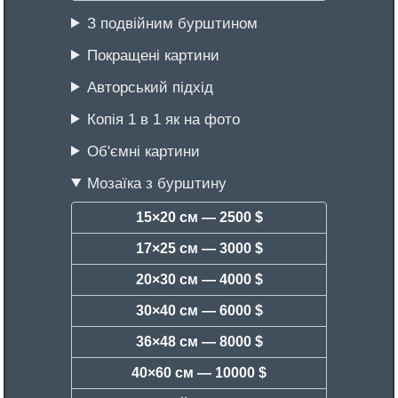
З подвійним бурштином
Покращені картини
Авторський підхід
Копія 1 в 1 як на фото
Об'ємні картини
Мозаїка з бурштину
15×20 см —
2500 $
17×25 см —
3000 $
20×30 см —
4000 $
30×40 см —
6000 $
36×48 см —
8000 $
40×60 см —
10000 $