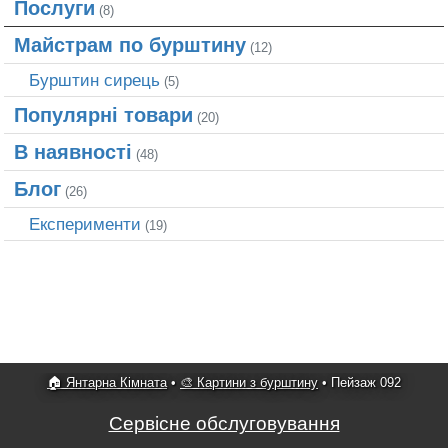
Послуги
(8)
Майстрам по бурштину
(12)
Бурштин сирець
(5)
Популярні товари
(20)
В наявності
(48)
Блог
(26)
Експерименти
(19)
🏠 Янтарна Кімната
•
🎨 Картини з бурштину
•
Пейзаж 092
Сервісне обслуговування