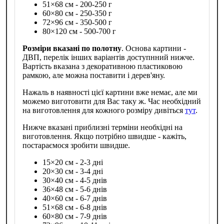
51×68 см - 200-250 г
60×80 см - 250-350 г
72×96 см - 350-500 г
80×120 см - 500-700 г
Розміри вказані по полотну
. Основа картини -
ДВП, перелік інших варіантів доступнний нижче.
Вартість вказана з декоративною пластиковою
рамкою, але можна поставити і дерев'яну.
Нажаль в наявності цієї картини вже немає, але ми
можемо виготовити для Вас таку ж. Час необхідний
на виготовлення для кожного розміру дивіться
тут
.
Нижче вказані приблизні терміни необхідні на
виготовлення. Якщо потрібно швидше - кажіть,
постараємося зробити швидше.
15×20 см - 2-3 дні
20×30 см - 3-4 дні
30×40 см - 4-5 днів
36×48 см - 5-6 днів
40×60 см - 6-7 днів
51×68 см - 6-8 днів
60×80 см - 7-9 днів