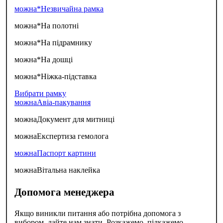
можна*
Незвичайна рамка
можна*
На полотні
можна*
На підрамнику
можна*
На дошці
можна*
Ніжка-підставка
Вибрати рамку
можна
Авіа-пакування
можна
Документ для митниці
можна
Експертиза гемолога
можна
Паспорт картини
можна
Вітальна наклейка
Допомога менеджера
Якщо виникли питання або потрібна допомога з
вибором, дайте нам знати. Розкажемо, підкажемо,