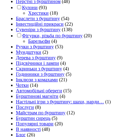
Перстні з бурштином
(48)
Кулони
(93)
Хрестики
(18)
Браслети з бурштину
(54)
Інвестиційні прикраси
(22)
Сувеніри з бурштину
(138)
Фігурки, різьба по бурштину
(20)
Барельєфи
(4)
Ручки з бурштину
(53)
Мундштуки
(2)
Дерева з бурштину
(9)
Підсвічники і лампи
(4)
Скриньки з бурштину
(4)
Годинники з бурштину
(5)
Інклюзи з комахами
(21)
Чотки
(14)
Автомобільні обереги
(15)
Бурштинові магніти
(4)
Настільні ігри з бурштину: шахи, нарди…
(1)
Послуги
(8)
Майстрам по бурштину
(12)
Бурштин сирець
(5)
Популярні товари
(20)
В наявності
(48)
Блог
(26)