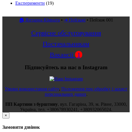
Експерименти
(19)
🏠 Янтарна Кімната
•
➜ Пейзажі
•
Пейзаж 001
Сервісне обслуговування
Постачальникам
Вакансії
1
Підписуйтесь на нас в Instagram
Умови використання сайту
,
Положення про обробку і захист
персональних даних
.
ПП Картини з бурштину
,
вул.
Гагаріна, 39
, м.
Рівне
,
33000
,
Україна
, тел.
+380678930241
,
+380932065024
.
×
Замовити дзвінок