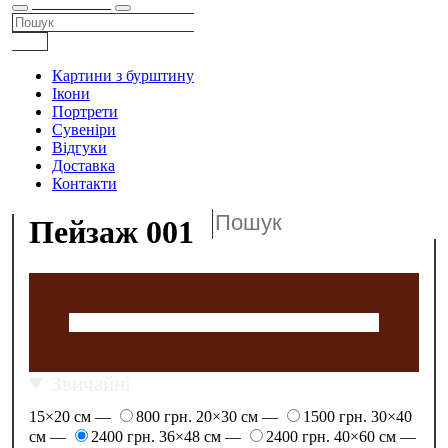
КАТАЛОГ
Картини з бурштину
Ікони
Портрети
Сувеніри
Відгуки
Доставка
Контакти
Пейзаж 001
Звичайні
15×20 см —
800 грн.
20×30 см —
1500 грн.
30×40
см —
2400 грн.
36×48 см —
2400 грн.
40×60 см —