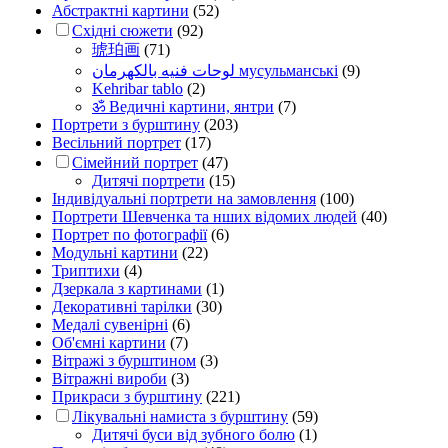
Абстрактні картини
(52)
Східні сюжети
(92)
琥珀画
(71)
لوحات فنيه بالكهرمان мусульманські
(9)
Kehribar tablo
(2)
ॐ Ведичні картини, янтри
(7)
Портрети з бурштину
(203)
Весільний портрет
(17)
Сімейний портрет
(47)
Дитячі портрети
(15)
Індивідуальні портрети на замовлення
(100)
Портрети Шевченка та нших відомих людей
(40)
Портрет по фотографії
(6)
Модульні картини
(22)
Триптихи
(4)
Дзеркала з картинами
(1)
Декоративні тарілки
(30)
Медалі сувенірні
(6)
Об'ємні картини
(7)
Вітражі з бурштином
(3)
Вітражні вироби
(3)
Прикраси з бурштину
(221)
Лікувальні намиста з бурштину
(59)
Дитячі буси від зубного болю
(1)