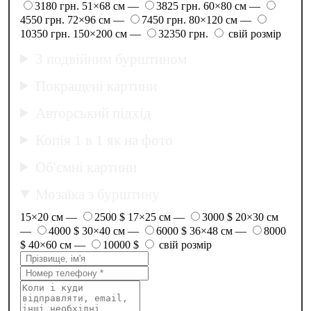
3180 грн.
51×68 см —
3825 грн.
60×80 см —
4550 грн.
72×96 см —
7450 грн.
80×120 см —
10350 грн.
150×200 см —
32350 грн.
свій розмір
З подвійним бурштином
Покращені картини
Авторський підхід
Копія 1 в 1 як на фото
Об'ємні картини
Мозаїка з бурштину
15×20 см —
2500 $
17×25 см —
3000 $
20×30 см
—
4000 $
30×40 см —
6000 $
36×48 см —
8000
$
40×60 см —
10000 $
свій розмір