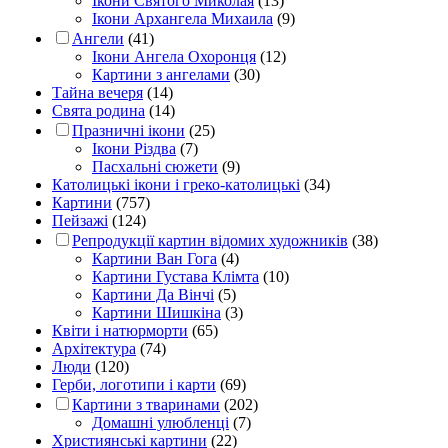
Ікони Святого Миколая
(13)
Ікони Архангела Михаила
(9)
Ангели
(41)
Ікони Ангела Охоронця
(12)
Картини з ангелами
(30)
Тайна вечеря
(14)
Свята родина
(14)
Празничні ікони
(25)
Ікони Різдва
(7)
Пасхальні сюжети
(9)
Католицькі ікони і греко-католицькі
(34)
Картини
(757)
Пейзажі
(124)
Репродукції картин відомих художників
(38)
Картини Ван Гога
(4)
Картини Густава Клімта
(10)
Картини Да Вінчі
(5)
Картини Шишкіна
(3)
Квіти і натюрморти
(65)
Архітектура
(74)
Люди
(120)
Герби, логотипи і карти
(69)
Картини з тваринами
(202)
Домашні улюбленці
(7)
Християнські картини
(22)