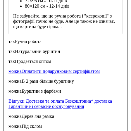
72×96 см - 10-11 днів
80×120 см - 12-14 днів
Не забувайте, що це ручна робота і "ксерокопії" з
фотографії точно не буде. Але це також не означає,
що картина буде гірша...
так
Ручна робота
так
Натуральний бурштин
так
Продається оптом
можна
Оплатити подарунковим сертифікатом
можна
В 2 рази більше бурштину
можна
Бурштин з фарбами
Відгуки
Доставка та оплата
Безкоштовна* доставка
Гарантійне і сервісне обслуговування
можна
Дерев'яна рамка
можна
Під склом