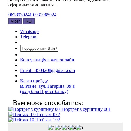
оформимо замовлення...
0678930241
0932065024
Viber
інші
Whatsapp
Telegram
Передзвонити Вам?
Консультація в чаті онлайн
Email - 4504208@gmail.com
Карта проїзду
м. Рівне, вул. Гагаріна, 39 в
(вхід біля Приватбанку)
Портрет з бурштину 001
Пейзаж 072
Пейзаж 102