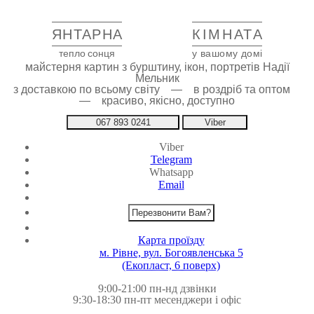
ЯНТАРНА
КІМНАТА
тепло сонця
у вашому домі
майстерня картин з бурштину, ікон, портретів Надії
Мельник
з доставкою по всьому світу — в роздріб та оптом
— красиво, якісно, доступно
067 893 0241
Viber
Viber
Telegram
Whatsapp
Email
Перезвонити Вам?
Карта проїзду
м. Рівне, вул. Богоявленська 5
(Екопласт, 6 поверх)
9:00-21:00 пн-нд дзвінки
9:30-18:30 пн-пт месенджери і офіс