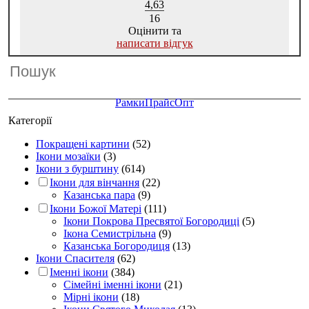
4,63
16
Оцінити та
написати відгук
Рамки
Прайс
Опт
Категорії
Покращені картини
(52)
Ікони мозаїки
(3)
Ікони з бурштину
(614)
Ікони для вінчання
(22)
Казанська пара
(9)
Ікони Божої Матері
(111)
Ікони Покрова Пресвятої Богородиці
(5)
Ікона Семистрільна
(9)
Казанська Богородиця
(13)
Ікони Спасителя
(62)
Іменні ікони
(384)
Сімейні іменні ікони
(21)
Мірні ікони
(18)