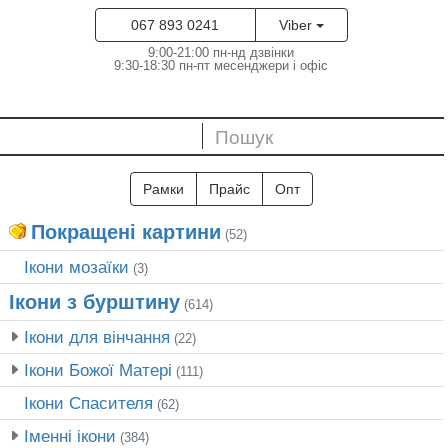
067 893 0241
Viber
9:00-21:00 пн-нд дзвінки
9:30-18:30 пн-пт месенджери і офіс
Рамки
Прайс
Опт
Покращені картини
(52)
Ікони мозаїки
(3)
Ікони з бурштину
(614)
Ікони для вінчання
(22)
Ікони Божої Матері
(111)
Ікони Спасителя
(62)
Іменні ікони
(384)