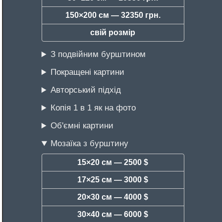
150×200 см —
32350 грн.
свій розмір
З подвійним бурштином
Покращені картини
Авторський підхід
Копія 1 в 1 як на фото
Об'ємні картини
Мозаїка з бурштину
15×20 см —
2500 $
17×25 см —
3000 $
20×30 см —
4000 $
30×40 см —
6000 $