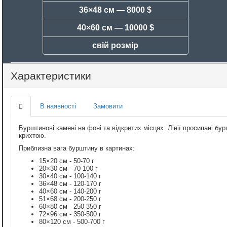
36×48 см —
8000 $
40×60 см —
10000 $
свій розмір
Характеристики
В наявності
Замовити
Бурштинові камені на фоні та відкритих місцях. Лінії просипані 
крихтою.
Приблизна вага бурштину в картинах:
15×20 см - 50-70 г
20×30 см - 70-100 г
30×40 см - 100-140 г
36×48 см - 120-170 г
40×60 см - 140-200 г
51×68 см - 200-250 г
60×80 см - 250-350 г
72×96 см - 350-500 г
80×120 см - 500-700 г