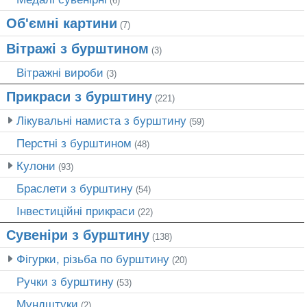
(6)
Об'ємні картини
(7)
Вітражі з бурштином
(3)
Вітражні вироби
(3)
Прикраси з бурштину
(221)
Лікувальні намиста з бурштину
(59)
Перстні з бурштином
(48)
Кулони
(93)
Браслети з бурштину
(54)
Інвестиційні прикраси
(22)
Сувеніри з бурштину
(138)
Фігурки, різьба по бурштину
(20)
Ручки з бурштину
(53)
Мундштуки
(2)