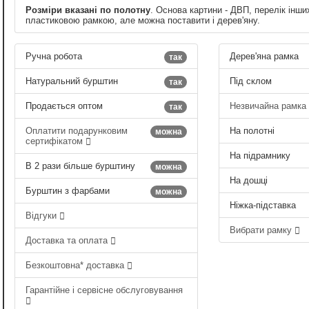
Розміри вказані по полотну
. Основа картини - ДВП, перелік інши
пластиковою рамкою, але можна поставити і дерев'яну.
Ручна робота
Дерев'яна рамка
так
Натуральний бурштин
Під склом
так
Продається оптом
Незвичайна рамка
так
Оплатити подарунковим
На полотні
можна
сертифікатом
На підрамнику
В 2 рази більше бурштину
можна
На дошці
Бурштин з фарбами
можна
Ніжка-підставка
Відгуки
Вибрати рамку
Доставка та оплата
Безкоштовна* доставка
Гарантійне і сервісне обслуговування