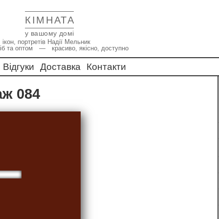
КІМНАТА
у вашому домі
 ікон, портретів Надії Мельник
іб та оптом — красиво, якісно, доступно
Відгуки
Доставка
Контакти
аж 084