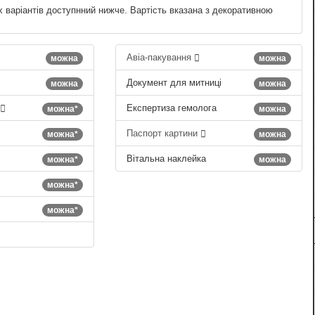
х варіантів доступнний нижче. Вартість вказана з декоративною
Авіа-пакування
можна
можна
Документ для митниці
можна
можна
Експертиза гемолога
можна*
можна
Паспорт картини
можна*
можна
Вітальна наклейка
можна*
можна
можна*
можна*