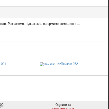
знати. Розкажемо, підкажемо, оформимо замовлення...
 001
Пейзаж 072
,00
Оцінити та
написати відгук
0