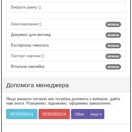
Вибрати рамку
Авіа-пакування
можна
Документ для митниці
можна
Експертиза гемолога
можна
Паспорт картини
можна
Вітальна наклейка
можна
Допомога менеджера
Якщо виникли питання або потрібна допомога з вибором, дайте
нам знати. Розкажемо, підкажемо, оформимо замовлення...
0678930241
0932065024
Viber
інші