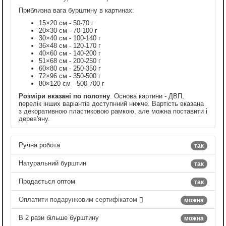
Приблизна вага бурштину в картинах:
15×20 см - 50-70 г
20×30 см - 70-100 г
30×40 см - 100-140 г
36×48 см - 120-170 г
40×60 см - 140-200 г
51×68 см - 200-250 г
60×80 см - 250-350 г
72×96 см - 350-500 г
80×120 см - 500-700 г
Розміри вказані по полотну
. Основа картини - ДВП,
перелік інших варіантів доступнний нижче. Вартість вказана
з декоративною пластиковою рамкою, але можна поставити і
дерев'яну.
Ручна робота
так
Натуральний бурштин
так
Продається оптом
так
Оплатити подарунковим сертифікатом
можна
В 2 рази більше бурштину
можна