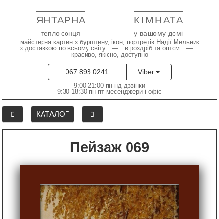
ЯНТАРНА
КІМНАТА
тепло сонця
у вашому домі
майстерня картин з бурштину, ікон, портретів Надії Мельник
з доставкою по всьому світу — в роздріб та оптом —
красиво, якісно, доступно
067 893 0241
Viber
9:00-21:00 пн-нд дзвінки
9:30-18:30 пн-пт месенджери і офіс
КАТАЛОГ
Пейзаж 069