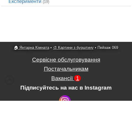
Експерименти
(19)
🏠 Янтарна Кімната
•
🎨 Картини з бурштину
•
Пейзаж 069
Сервісне обслуговування
Постачальникам
Вакансії
1
Підписуйтесь на нас в Instagram
Умови використання сайту
,
Положення про обробку і захист
персональних даних
.
ПП Картини з бурштину
,
вул.
Гагаріна, 39
, м.
Рівне
,
33000
,
Україна
, тел.
+380678930241
,
+380932065024
.