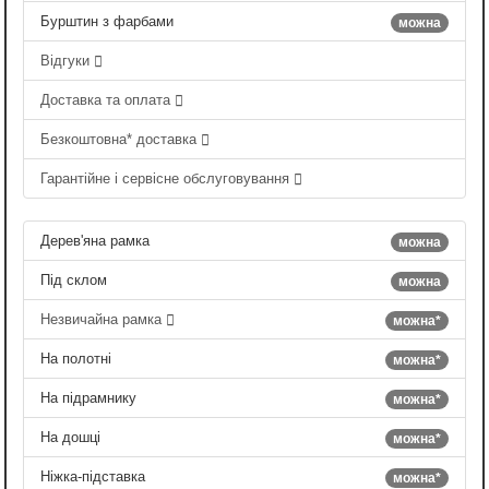
Бурштин з фарбами
можна
Відгуки
Доставка та оплата
Безкоштовна* доставка
Гарантійне і сервісне обслуговування
Дерев'яна рамка
можна
Під склом
можна
Незвичайна рамка
можна*
На полотні
можна*
На підрамнику
можна*
На дошці
можна*
Ніжка-підставка
можна*