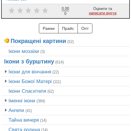
0,00
Оцінити та
написати відгук
0
Рамки
Прайс
Опт
Покращені картини
(52)
Ікони мозаїки
(3)
Ікони з бурштину
(614)
Ікони для вінчання
(22)
Ікони Божої Матері
(111)
Ікони Спасителя
(62)
Іменні ікони
(384)
Ангели
(41)
Тайна вечеря
(14)
Свята родина
(14)