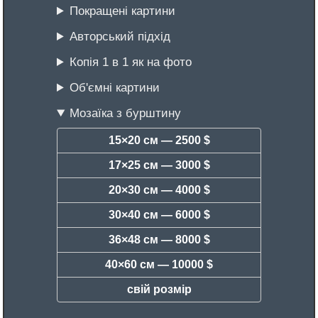
Покращені картини
Авторський підхід
Копія 1 в 1 як на фото
Об'ємні картини
Мозаїка з бурштину
15×20 см —
2500 $
17×25 см —
3000 $
20×30 см —
4000 $
30×40 см —
6000 $
36×48 см —
8000 $
40×60 см —
10000 $
свій розмір