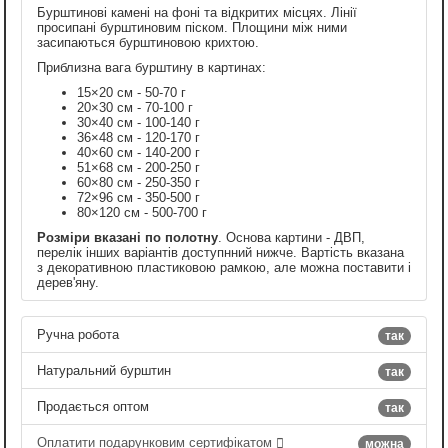
Бурштинові камені на фоні та відкритих місцях. Лінії
просипані бурштиновим піском. Площини між ними
засипаються бурштиновою крихтою.
Приблизна вага бурштину в картинах:
15×20 см - 50-70 г
20×30 см - 70-100 г
30×40 см - 100-140 г
36×48 см - 120-170 г
40×60 см - 140-200 г
51×68 см - 200-250 г
60×80 см - 250-350 г
72×96 см - 350-500 г
80×120 см - 500-700 г
Розміри вказані по полотну
. Основа картини - ДВП,
перелік інших варіантів доступнний нижче. Вартість вказана
з декоративною пластиковою рамкою, але можна поставити і
дерев'яну.
Ручна робота
так
Натуральний бурштин
так
Продається оптом
так
Оплатити подарунковим сертифікатом
можна