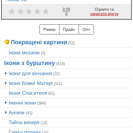
0,00
Оцінити та
написати відгук
0
Рамки
Прайс
Опт
Покращені картини
(52)
Ікони мозаїки
(3)
Ікони з бурштину
(614)
Ікони для вінчання
(22)
Ікони Божої Матері
(111)
Ікони Спасителя
(62)
Іменні ікони
(384)
Ангели
(41)
Тайна вечеря
(14)
Свята родина
(14)