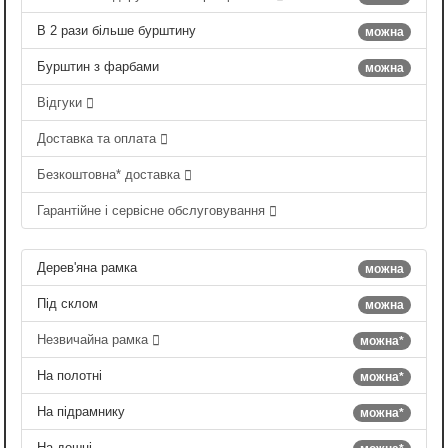
В 2 рази більше бурштину
можна
Бурштин з фарбами
можна
Відгуки
Доставка та оплата
Безкоштовна* доставка
Гарантійне і сервісне обслуговування
Дерев'яна рамка
можна
Під склом
можна
Незвичайна рамка
можна*
На полотні
можна*
На підрамнику
можна*
На дошці