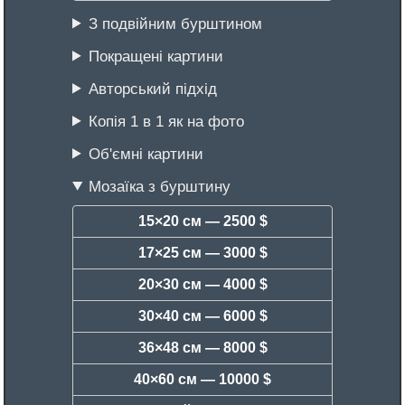
З подвійним бурштином
Покращені картини
Авторський підхід
Копія 1 в 1 як на фото
Об'ємні картини
Мозаїка з бурштину
15×20 см —
2500 $
17×25 см —
3000 $
20×30 см —
4000 $
30×40 см —
6000 $
36×48 см —
8000 $
40×60 см —
10000 $