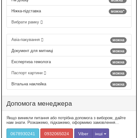
можна*
Ніжка-підставка
можна*
Вибрати рамку
Авіа-пакування
можна
Документ для митниці
можна
Експертиза гемолога
можна
Паспорт картини
можна
Вітальна наклейка
можна
Допомога менеджера
Якщо виникли питання або потрібна допомога з вибором, дайте
нам знати. Розкажемо, підкажемо, оформимо замовлення...
0678930241
0932065024
Viber
інші