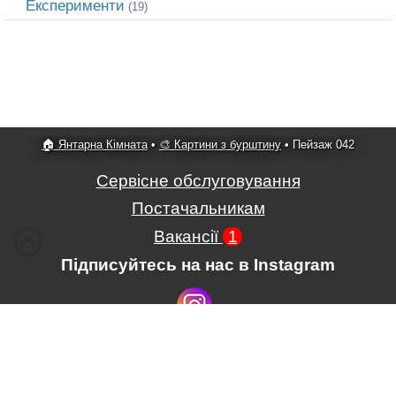
Експерименти
(19)
🏠 Янтарна Кімната
•
🎨 Картини з бурштину
•
Пейзаж 042
Сервісне обслуговування
Постачальникам
Вакансії
1
Підписуйтесь на нас в Instagram
Умови використання сайту
,
Положення про обробку і захист
персональних даних
.
ПП Картини з бурштину
,
вул.
Гагаріна, 39
, м.
Рівне
,
33000
,
Україна
, тел.
+380678930241
,
+380932065024
.