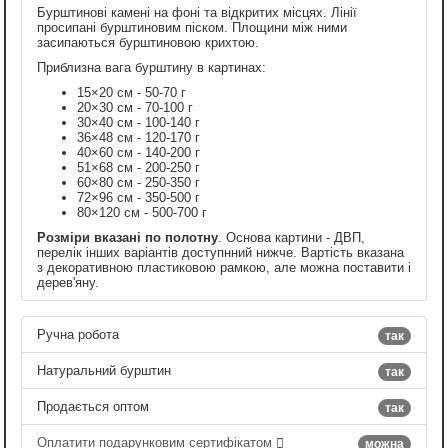
Бурштинові камені на фоні та відкритих місцях. Лінії
просипані бурштиновим піском. Площини між ними
засипаються бурштиновою крихтою.
Приблизна вага бурштину в картинах:
15×20 см - 50-70 г
20×30 см - 70-100 г
30×40 см - 100-140 г
36×48 см - 120-170 г
40×60 см - 140-200 г
51×68 см - 200-250 г
60×80 см - 250-350 г
72×96 см - 350-500 г
80×120 см - 500-700 г
Розміри вказані по полотну
. Основа картини - ДВП,
перелік інших варіантів доступнний нижче. Вартість вказана
з декоративною пластиковою рамкою, але можна поставити і
дерев'яну.
Ручна робота
так
Натуральний бурштин
так
Продається оптом
так
Оплатити подарунковим сертифікатом
можна