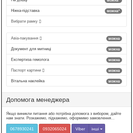
можна*
Ніжка-підставка
можна*
Вибрати рамку
Авіа-пакування
можна
Документ для митниці
можна
Експертиза гемолога
можна
Паспорт картини
можна
Вітальна наклейка
можна
Допомога менеджера
Якщо виникли питання або потрібна допомога з вибором, дайте
нам знати. Розкажемо, підкажемо, оформимо замовлення...
0678930241
0932065024
Viber
інші