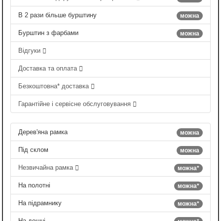
В 2 рази більше бурштину
можна
Бурштин з фарбами
можна
Відгуки
Доставка та оплата
Безкоштовна* доставка
Гарантійне і сервісне обслуговування
Дерев'яна рамка
можна
Під склом
можна
Незвичайна рамка
можна*
На полотні
можна*
На підрамнику
можна*
На дошці