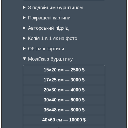
З подвійним бурштином
Покращені картини
Авторський підхід
Копія 1 в 1 як на фото
Об'ємні картини
Мозаїка з бурштину
15×20 см —
2500 $
17×25 см —
3000 $
20×30 см —
4000 $
30×40 см —
6000 $
36×48 см —
8000 $
40×60 см —
10000 $