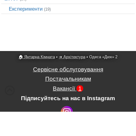
Експерименти
(19)
🏠 Янтарна Кімната
•
➜ Архітектура
•
Одеса «Дюк» 2
Сервісне обслуговування
Постачальникам
Вакансії
1
Підписуйтесь на нас в Instagram
Умови використання сайту
,
Положення про обробку і захист
персональних даних
.