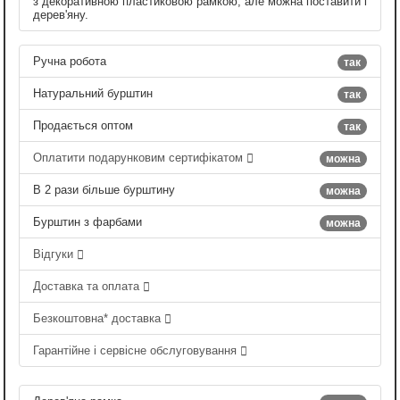
з декоративною пластиковою рамкою, але можна поставити і
дерев'яну.
Ручна робота
так
Натуральний бурштин
так
Продається оптом
так
Оплатити подарунковим сертифікатом
можна
В 2 рази більше бурштину
можна
Бурштин з фарбами
можна
Відгуки
Доставка та оплата
Безкоштовна* доставка
Гарантійне і сервісне обслуговування