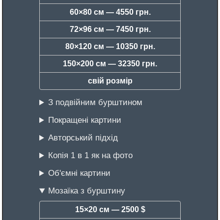
60×80 см —
4550 грн.
72×96 см —
7450 грн.
80×120 см —
10350 грн.
150×200 см —
32350 грн.
свій розмір
З подвійним бурштином
Покращені картини
Авторський підхід
Копія 1 в 1 як на фото
Об'ємні картини
Мозаїка з бурштину
15×20 см —
2500 $