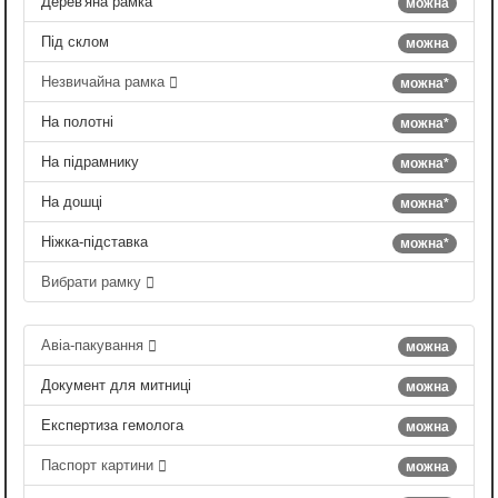
Дерев'яна рамка
можна
Під склом
можна
Незвичайна рамка
можна*
На полотні
можна*
На підрамнику
можна*
На дошці
можна*
Ніжка-підставка
можна*
Вибрати рамку
Авіа-пакування
можна
Документ для митниці
можна
Експертиза гемолога
можна
Паспорт картини
можна