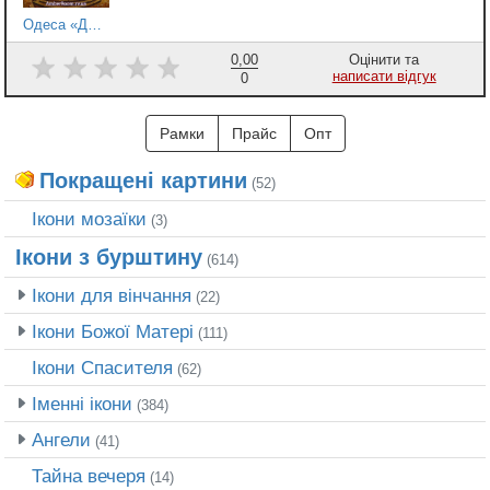
Одеса «Дюк» 2
0,00
Оцінити та
написати відгук
0
Рамки
Прайс
Опт
Покращені картини
(52)
Ікони мозаїки
(3)
Ікони з бурштину
(614)
Ікони для вінчання
(22)
Ікони Божої Матері
(111)
Ікони Спасителя
(62)
Іменні ікони
(384)
Ангели
(41)
Тайна вечеря
(14)