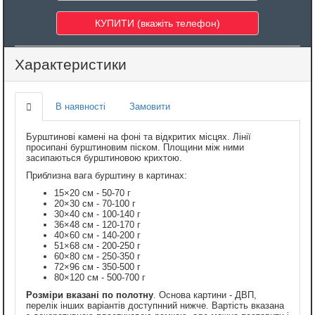
Характеристики
В наявності
Замовити
Бурштинові камені на фоні та відкритих місцях. Лінії
просипані бурштиновим піском. Площини між ними
засипаються бурштиновою крихтою.
Приблизна вага бурштину в картинах:
15×20 см - 50-70 г
20×30 см - 70-100 г
30×40 см - 100-140 г
36×48 см - 120-170 г
40×60 см - 140-200 г
51×68 см - 200-250 г
60×80 см - 250-350 г
72×96 см - 350-500 г
80×120 см - 500-700 г
Розміри вказані по полотну
. Основа картини - ДВП,
перелік інших варіантів доступнний нижче. Вартість вказана