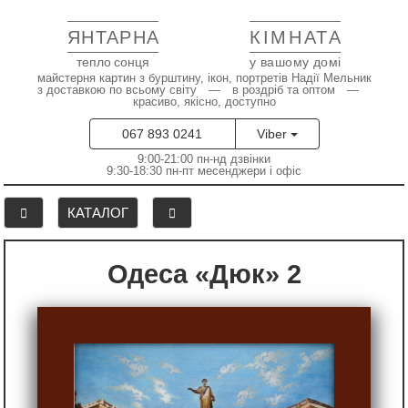
ЯНТАРНА
КІМНАТА
тепло сонця
у вашому домі
майстерня картин з бурштину, ікон, портретів Надії Мельник
з доставкою по всьому світу — в роздріб та оптом —
красиво, якісно, доступно
067 893 0241
Viber
9:00-21:00 пн-нд дзвінки
9:30-18:30 пн-пт месенджери і офіс
КАТАЛОГ
Одеса «Дюк» 2