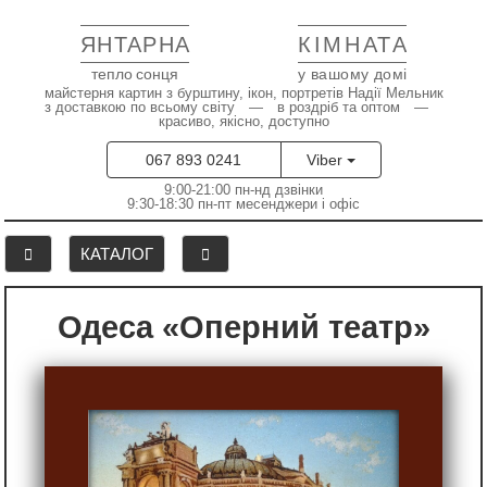
ЯНТАРНА
КІМНАТА
тепло сонця
у вашому домі
майстерня картин з бурштину, ікон, портретів Надії Мельник
з доставкою по всьому світу — в роздріб та оптом —
красиво, якісно, доступно
067 893 0241
Viber
9:00-21:00 пн-нд дзвінки
9:30-18:30 пн-пт месенджери і офіс
КАТАЛОГ
Одеса «Оперний театр»