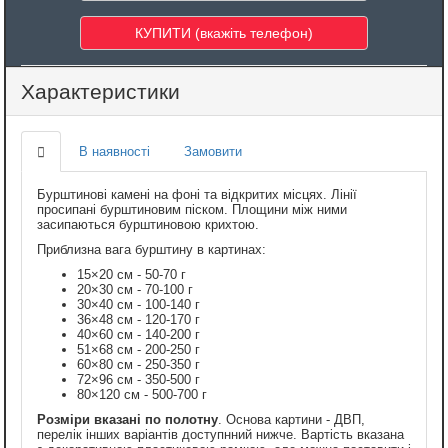
Характеристики
В наявності
Замовити
Бурштинові камені на фоні та відкритих місцях. Лінії
просипані бурштиновим піском. Площини між ними
засипаються бурштиновою крихтою.
Приблизна вага бурштину в картинах:
15×20 см - 50-70 г
20×30 см - 70-100 г
30×40 см - 100-140 г
36×48 см - 120-170 г
40×60 см - 140-200 г
51×68 см - 200-250 г
60×80 см - 250-350 г
72×96 см - 350-500 г
80×120 см - 500-700 г
Розміри вказані по полотну
. Основа картини - ДВП,
перелік інших варіантів доступнний нижче. Вартість вказана