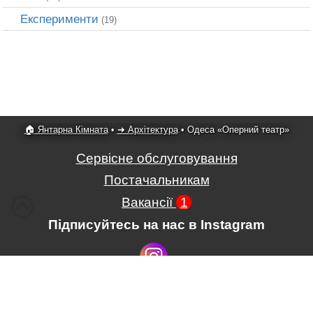
Експерименти
(19)
🏠 Янтарна Кімната
•
➜ Архітектура
•
Одеса «Оперний театр»
Сервісне обслуговування
Постачальникам
Вакансії
1
Підписуйтесь на нас в Instagram
Умови використання сайту
,
Положення про обробку і захист
персональних даних
.