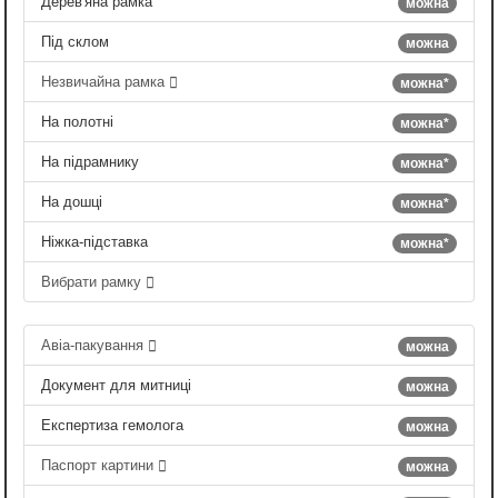
Дерев'яна рамка
можна
Під склом
можна
Незвичайна рамка
можна*
На полотні
можна*
На підрамнику
можна*
На дошці
можна*
Ніжка-підставка
можна*
Вибрати рамку
Авіа-пакування
можна
Документ для митниці
можна
Експертиза гемолога
можна
Паспорт картини
можна