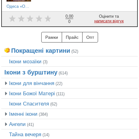
Одеса «Оперний театр»
0,00
Оцінити та
написати відгук
0
Рамки
Прайс
Опт
Покращені картини
(52)
Ікони мозаїки
(3)
Ікони з бурштину
(614)
Ікони для вінчання
(22)
Ікони Божої Матері
(111)
Ікони Спасителя
(62)
Іменні ікони
(384)
Ангели
(41)
Тайна вечеря
(14)