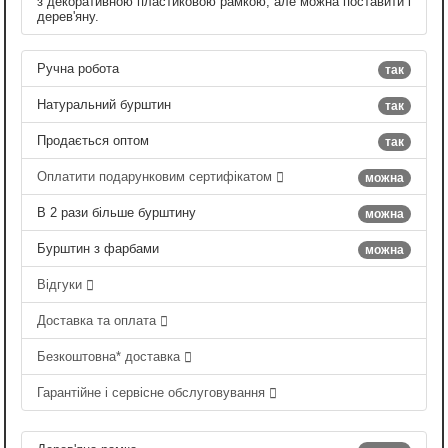
з декоративною пластиковою рамкою, але можна поставити і
дерев'яну.
Ручна робота
так
Натуральний бурштин
так
Продається оптом
так
Оплатити подарунковим сертифікатом
можна
В 2 рази більше бурштину
можна
Бурштин з фарбами
можна
Відгуки
Доставка та оплата
Безкоштовна* доставка
Гарантійне і сервісне обслуговування