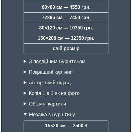
60×80 см —
4550 грн.
72×96 см —
7450 грн.
80×120 см —
10350 грн.
150×200 см —
32350 грн.
свій розмір
З подвійним бурштином
Покращені картини
Авторський підхід
Копія 1 в 1 як на фото
Об'ємні картини
Мозаїка з бурштину
15×20 см —
2500 $