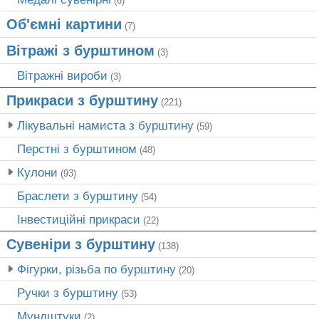
(6)
Об'ємні картини
(7)
Вітражі з бурштином
(3)
Вітражні вироби
(3)
Прикраси з бурштину
(221)
Лікувальні намиста з бурштину
(59)
Перстні з бурштином
(48)
Кулони
(93)
Браслети з бурштину
(54)
Інвестиційні прикраси
(22)
Сувеніри з бурштину
(138)
Фігурки, різьба по бурштину
(20)
Ручки з бурштину
(53)
Мундштуки
(2)