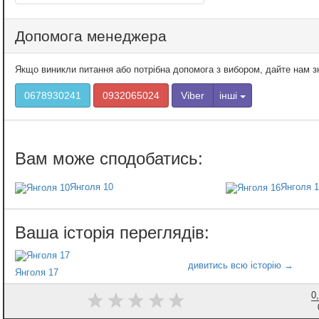
Допомога менеджера
Якщо виникли питання або потрібна допомога з вибором, дайте нам 
0678930241
0932065024
Viber
інші
Янголя 10
Янголя 1
Янголя 17
0