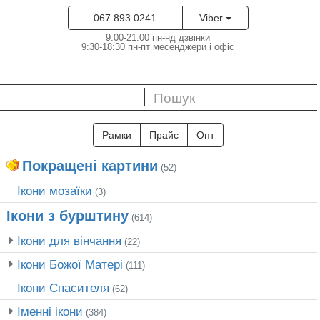
067 893 0241
Viber
9:00-21:00 пн-нд дзвінки
9:30-18:30 пн-пт месенджери і офіс
Рамки
Прайс
Опт
Покращені картини
(52)
Ікони мозаїки
(3)
Ікони з бурштину
(614)
Ікони для вінчання
(22)
Ікони Божої Матері
(111)
Ікони Спасителя
(62)
Іменні ікони
(384)