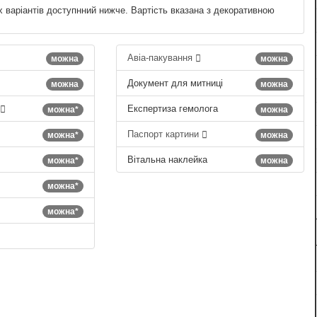
х варіантів доступнний нижче. Вартість вказана з декоративною
Авіа-пакування
можна
можна
Документ для митниці
можна
можна
Експертиза гемолога
можна*
можна
Паспорт картини
можна*
можна
Вітальна наклейка
можна*
можна
можна*
можна*