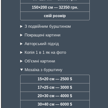
150×200 см —
32350 грн.
свій розмір
З подвійним бурштином
Покращені картини
Авторський підхід
Копія 1 в 1 як на фото
Об'ємні картини
Мозаїка з бурштину
15×20 см —
2500 $
17×25 см —
3000 $
20×30 см —
4000 $
30×40 см —
6000 $