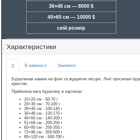
36×48 см —
8000 $
40×60 см —
10000 $
свій розмір
Характеристики
В наявності
Замовити
Бурштинові камені на фоні та відкритих місцях. Лінії просипані 
крихтою.
Приблизна вага бурштину в картинах:
15×20 см - 50-70 г
20×30 см - 70-100 г
30×40 см - 100-140 г
36×48 см - 120-170 г
40×60 см - 140-200 г
51×68 см - 200-250 г
60×80 см - 250-350 г
72×96 см - 350-500 г
80×120 см - 500-700 г