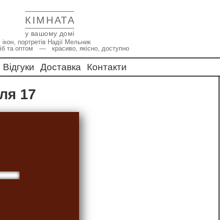
КІМНАТА
у вашому домі
 ікон, портретів Надії Мельник
іб та оптом — красиво, якісно, доступно
Відгуки
Доставка
Контакти
оля 17