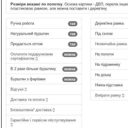
Розміри вказані по полотну
. Основа картини - ДВП, перелік інши
пластиковою рамкою, але можна поставити і дерев'яну.
Ручна робота
Дерев'яна рамка
так
Натуральний бурштин
Під склом
так
Продається оптом
Незвичайна рамка
так
Оплатити подарунковим
На полотні
можна
сертифікатом
На підрамнику
В 2 рази більше бурштину
можна
На дошці
Бурштин з фарбами
можна
Ніжка-підставка
Відгуки
Вибрати рамку
Доставка та оплата
Безкоштовна* доставка
Гарантійне і сервісне обслуговування