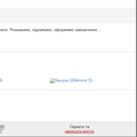
знати. Розкажемо, підкажемо, оформимо замовлення...
6
Янголя 15
,00
Оцінити та
написати відгук
0