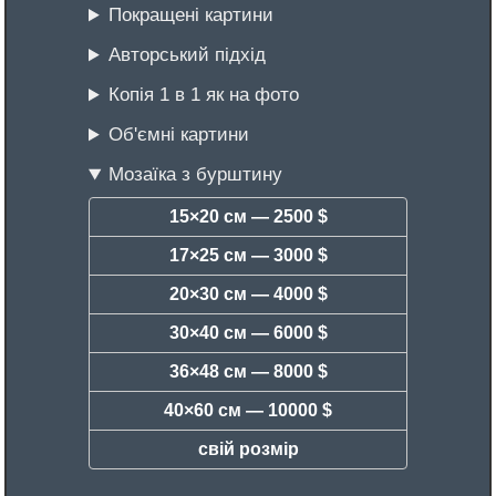
Покращені картини
Авторський підхід
Копія 1 в 1 як на фото
Об'ємні картини
Мозаїка з бурштину
15×20 см —
2500 $
17×25 см —
3000 $
20×30 см —
4000 $
30×40 см —
6000 $
36×48 см —
8000 $
40×60 см —
10000 $
свій розмір