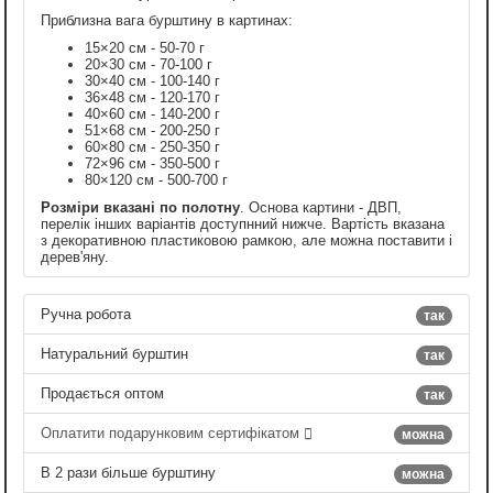
Приблизна вага бурштину в картинах:
15×20 см - 50-70 г
20×30 см - 70-100 г
30×40 см - 100-140 г
36×48 см - 120-170 г
40×60 см - 140-200 г
51×68 см - 200-250 г
60×80 см - 250-350 г
72×96 см - 350-500 г
80×120 см - 500-700 г
Розміри вказані по полотну
. Основа картини - ДВП,
перелік інших варіантів доступнний нижче. Вартість вказана
з декоративною пластиковою рамкою, але можна поставити і
дерев'яну.
Ручна робота
так
Натуральний бурштин
так
Продається оптом
так
Оплатити подарунковим сертифікатом
можна
В 2 рази більше бурштину
можна