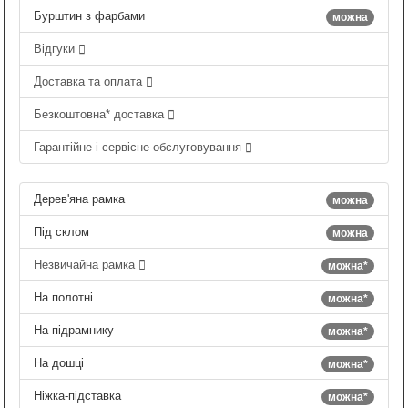
Бурштин з фарбами
можна
Відгуки
Доставка та оплата
Безкоштовна* доставка
Гарантійне і сервісне обслуговування
Дерев'яна рамка
можна
Під склом
можна
Незвичайна рамка
можна*
На полотні
можна*
На підрамнику
можна*
На дошці
можна*
Ніжка-підставка
можна*