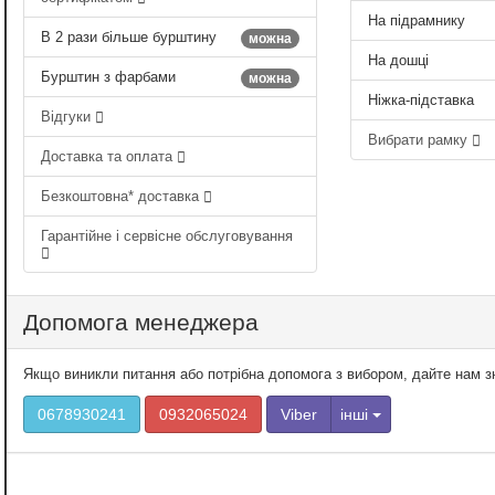
На підрамнику
В 2 рази більше бурштину
можна
На дошці
Бурштин з фарбами
можна
Ніжка-підставка
Відгуки
Вибрати рамку
Доставка та оплата
Безкоштовна* доставка
Гарантійне і сервісне обслуговування
Допомога менеджера
Якщо виникли питання або потрібна допомога з вибором, дайте нам 
0678930241
0932065024
Viber
інші