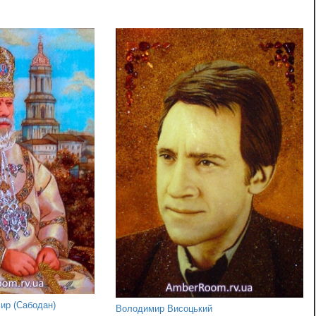
ир (Сабодан)
Володимир Висоцький