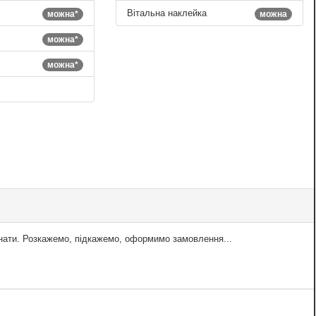
Вітальна наклейка
можна*
можна
можна*
можна*
знати. Розкажемо, підкажемо, оформимо замовлення...