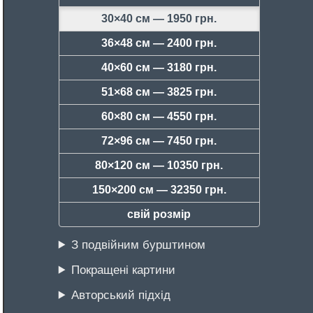
30×40 см —
1950 грн.
36×48 см —
2400 грн.
40×60 см —
3180 грн.
51×68 см —
3825 грн.
60×80 см —
4550 грн.
72×96 см —
7450 грн.
80×120 см —
10350 грн.
150×200 см —
32350 грн.
свій розмір
З подвійним бурштином
Покращені картини
Авторський підхід