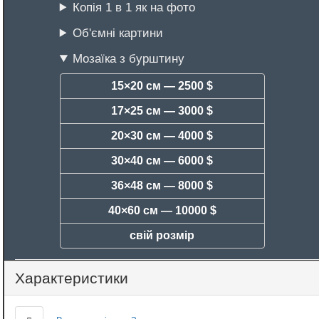
Копія 1 в 1 як на фото
Об'ємні картини
Мозаїка з бурштину
15×20 см —
2500 $
17×25 см —
3000 $
20×30 см —
4000 $
30×40 см —
6000 $
36×48 см —
8000 $
40×60 см —
10000 $
свій розмір
Характеристики