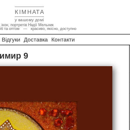
КІМНАТА
у вашому домі
 ікон, портретів Надії Мельник
іб та оптом — красиво, якісно, доступно
Відгуки
Доставка
Контакти
димир 9