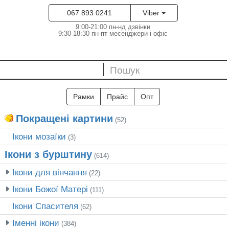
067 893 0241
Viber
9:00-21:00 пн-нд дзвінки
9:30-18:30 пн-пт месенджери і офіс
Рамки
Прайс
Опт
Покращені картини
(52)
Ікони мозаїки
(3)
Ікони з бурштину
(614)
Ікони для вінчання
(22)
Ікони Божої Матері
(111)
Ікони Спасителя
(62)
Іменні ікони
(384)