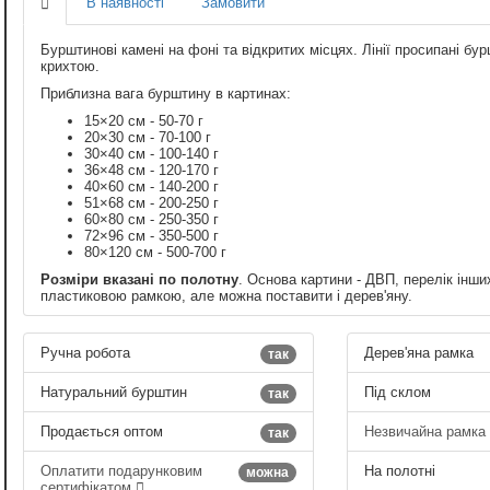
В наявності
Замовити
Бурштинові камені на фоні та відкритих місцях. Лінії просипані 
крихтою.
Приблизна вага бурштину в картинах:
15×20 см - 50-70 г
20×30 см - 70-100 г
30×40 см - 100-140 г
36×48 см - 120-170 г
40×60 см - 140-200 г
51×68 см - 200-250 г
60×80 см - 250-350 г
72×96 см - 350-500 г
80×120 см - 500-700 г
Розміри вказані по полотну
. Основа картини - ДВП, перелік інши
пластиковою рамкою, але можна поставити і дерев'яну.
Ручна робота
Дерев'яна рамка
так
Натуральний бурштин
Під склом
так
Продається оптом
Незвичайна рамка
так
Оплатити подарунковим
На полотні
можна
сертифікатом