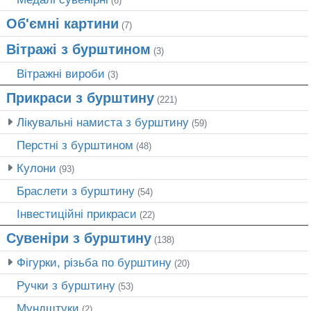
(6)
Об'ємні картини
(7)
Вітражі з бурштином
(3)
Вітражні вироби
(3)
Прикраси з бурштину
(221)
Лікувальні намиста з бурштину
(59)
Перстні з бурштином
(48)
Кулони
(93)
Браслети з бурштину
(54)
Інвестиційні прикраси
(22)
Сувеніри з бурштину
(138)
Фігурки, різьба по бурштину
(20)
Ручки з бурштину
(53)
Мундштуки
(2)