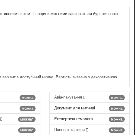
бурштиновим піском. Площини між ними засипаються бурштиновою
х варіантів доступнний нижче. Вартість вказана з декоративною
Авіа-пакування
можна
можна
Документ для митниці
можна
можна
Експертиза гемолога
можна*
можна
Паспорт картини
можна*
можна