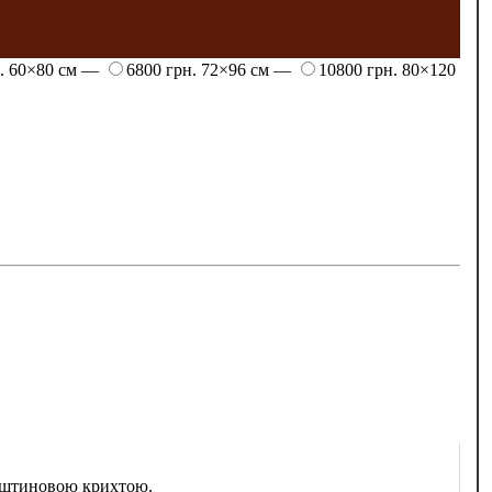
н.
60×80 см —
6800 грн.
72×96 см —
10800 грн.
80×120
урштиновою крихтою.