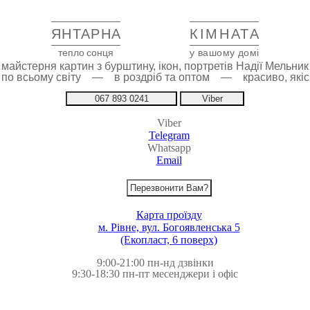
ЯНТАРНА
КІМНАТА
тепло сонця
у вашому домі
майстерня картин з бурштину, ікон, портретів Надії Мельник
 по всьому світу — в роздріб та оптом — красиво, якіс
067 893 0241
Viber
Viber
Telegram
Whatsapp
Email
Перезвонити Вам?
Карта проїзду
м. Рівне, вул. Богоявленська 5
(Екопласт, 6 поверх)
9:00-21:00 пн-нд дзвінки
9:30-18:30 пн-пт месенджери і офіс