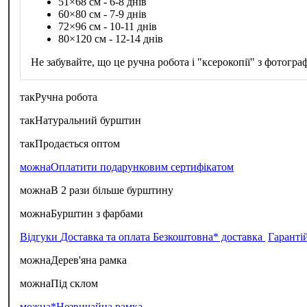
51×68 см - 6-8 днів
60×80 см - 7-9 днів
72×96 см - 10-11 днів
80×120 см - 12-14 днів
Не забувайте, що це ручна робота і "ксерокопії" з фотограф
так
Ручна робота
так
Натуральний бурштин
так
Продається оптом
можна
Оплатити подарунковим сертифікатом
можна
В 2 рази більше бурштину
можна
Бурштин з фарбами
Відгуки
Доставка та оплата
Безкоштовна* доставка
Гаранті
можна
Дерев'яна рамка
можна
Під склом
можна*
Незвичайна рамка