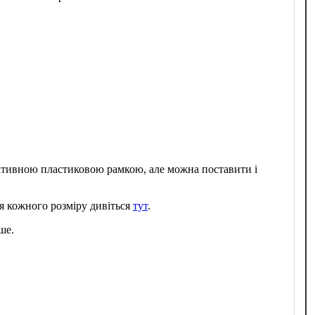
ративною пластиковою рамкою, але можна поставити і
я кожного розміру дивіться
тут
.
ше.