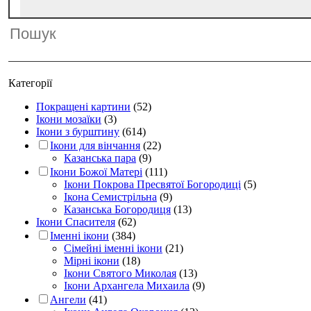
Категорії
Покращені картини
(52)
Ікони мозаїки
(3)
Ікони з бурштину
(614)
Ікони для вінчання
(22)
Казанська пара
(9)
Ікони Божої Матері
(111)
Ікони Покрова Пресвятої Богородиці
(5)
Ікона Семистрільна
(9)
Казанська Богородиця
(13)
Ікони Спасителя
(62)
Іменні ікони
(384)
Сімейні іменні ікони
(21)
Мірні ікони
(18)
Ікони Святого Миколая
(13)
Ікони Архангела Михаила
(9)
Ангели
(41)