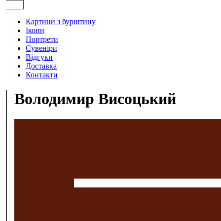
Картини з бурштину
Ікони
Портрети
Сувеніри
Відгуки
Доставка
Контакти
Володимир Висоцький