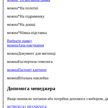
можна*
На полотні
можна*
На підрамнику
можна*
На дошці
можна*
Ніжка-підставка
Вибрати рамку
можна
Авіа-пакування
можна
Документ для митниці
можна
Експертиза гемолога
можна
Паспорт картини
можна
Вітальна наклейка
Допомога менеджера
Якщо виникли питання або потрібна допомога з вибором, да
0678930241
0932065024