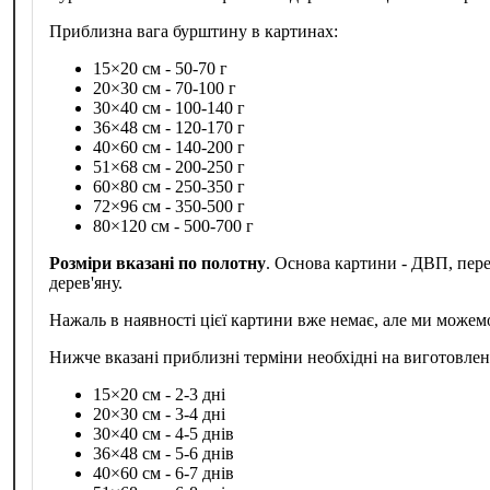
Приблизна вага бурштину в картинах:
15×20 см - 50-70 г
20×30 см - 70-100 г
30×40 см - 100-140 г
36×48 см - 120-170 г
40×60 см - 140-200 г
51×68 см - 200-250 г
60×80 см - 250-350 г
72×96 см - 350-500 г
80×120 см - 500-700 г
Розміри вказані по полотну
. Основа картини - ДВП, пер
дерев'яну.
Нажаль в наявності цієї картини вже немає, але ми можем
Нижче вказані приблизні терміни необхідні на виготовле
15×20 см - 2-3 дні
20×30 см - 3-4 дні
30×40 см - 4-5 днів
36×48 см - 5-6 днів
40×60 см - 6-7 днів