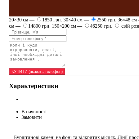
20×30 см —
1850 грн.
30×40 см —
2550 грн.
36×48 см
см —
14800 грн.
150×200 см —
46250 грн.
свій роз
Характеристики
В наявності
Замовити
Бурштинові камені на фоні та відкритих місцях. Лінії 