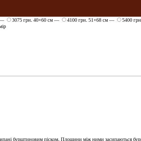
 —
3075 грн.
40×60 см —
4100 грн.
51×68 см —
5400 гр
мір
просипані бурштиновим піском. Площини між ними засипаються б