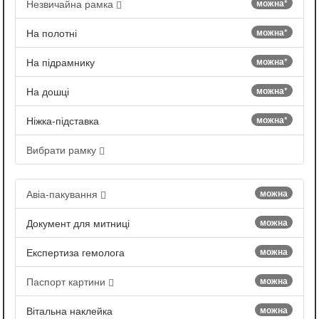
Незвичайна рамка
можна*
На полотні
можна*
На підрамнику
можна*
На дошці
можна*
Ніжка-підставка
можна*
Вибрати рамку
Авіа-пакування
можна
Документ для митниці
можна
Експертиза гемолога
можна
Паспорт картини
можна
Вітальна наклейка
можна