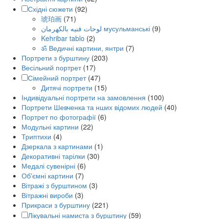
Східні сюжети
(92)
琥珀画
(71)
لوحات فنيه بالكهرمان мусульманські
(9)
Kehribar tablo
(2)
ॐ Ведичні картини, янтри
(7)
Портрети з бурштину
(203)
Весільний портрет
(17)
Сімейний портрет
(47)
Дитячі портрети
(15)
Індивідуальні портрети на замовлення
(100)
Портрети Шевченка та нших відомих людей
(40)
Портрет по фотографії
(6)
Модульні картини
(22)
Триптихи
(4)
Дзеркала з картинами
(1)
Декоративні тарілки
(30)
Медалі сувенірні
(6)
Об'ємні картини
(7)
Вітражі з бурштином
(3)
Вітражні вироби
(3)
Прикраси з бурштину
(221)
Лікувальні намиста з бурштину
(59)