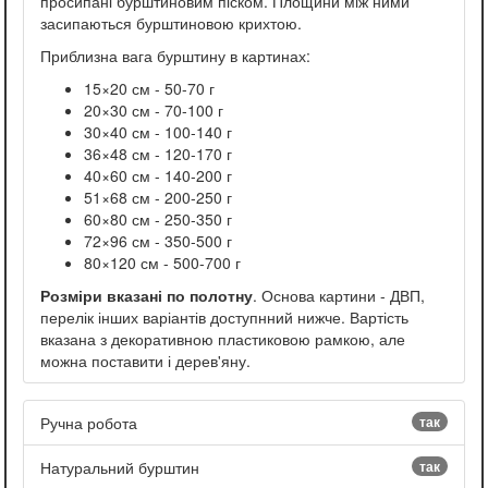
просипані бурштиновим піском. Площини між ними
засипаються бурштиновою крихтою.
Приблизна вага бурштину в картинах:
15×20 см - 50-70 г
20×30 см - 70-100 г
30×40 см - 100-140 г
36×48 см - 120-170 г
40×60 см - 140-200 г
51×68 см - 200-250 г
60×80 см - 250-350 г
72×96 см - 350-500 г
80×120 см - 500-700 г
Розміри вказані по полотну
. Основа картини - ДВП,
перелік інших варіантів доступнний нижче. Вартість
вказана з декоративною пластиковою рамкою, але
можна поставити і дерев'яну.
Ручна робота
так
Натуральний бурштин
так