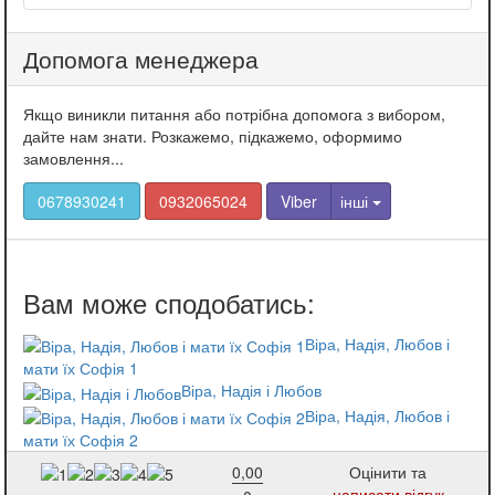
Допомога менеджера
Якщо виникли питання або потрібна допомога з вибором,
дайте нам знати. Розкажемо, підкажемо, оформимо
замовлення...
0678930241
0932065024
Viber
інші
Віра, Надія, Любов і
мати їх Софія 1
Віра, Надія і Любов
Віра, Надія, Любов і
мати їх Софія 2
0,00
Оцінити та
написати відгук