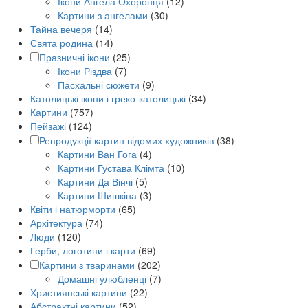
Ікони Ангела Охоронця
(12)
Картини з ангелами
(30)
Тайна вечеря
(14)
Свята родина
(14)
Празничні ікони
(25)
Ікони Різдва
(7)
Пасхальні сюжети
(9)
Католицькі ікони і греко-католицькі
(34)
Картини
(757)
Пейзажі
(124)
Репродукції картин відомих художників
(38)
Картини Ван Гога
(4)
Картини Густава Клімта
(10)
Картини Да Вінчі
(5)
Картини Шишкіна
(3)
Квіти і натюрморти
(65)
Архітектура
(74)
Люди
(120)
Герби, логотипи і карти
(69)
Картини з тваринами
(202)
Домашні улюбленці
(7)
Християнські картини
(22)
Абстрактні картини
(52)