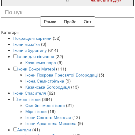
0
Рамки
Прайс
Опт
Категорії
Покращені картини
(52)
Ікони мозаїки
(3)
Ікони з бурштину
(614)
Ікони для вінчання
(22)
Казанська пара
(9)
Ікони Божої Матері
(111)
Ікони Покрова Пресвятої Богородиці
(5)
Ікона Семистрільна
(9)
Казанська Богородиця
(13)
Ікони Спасителя
(62)
Іменні ікони
(384)
Сімейні іменні ікони
(21)
Мірні ікони
(18)
Ікони Святого Миколая
(13)
Ікони Архангела Михаила
(9)
Ангели
(41)