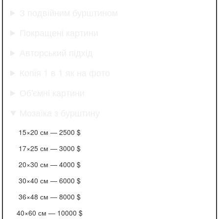
З подвійним бурштином
Покращені картини
Авторський підхід
Копія 1 в 1 як на фото
Об'ємні картини
Мозаїка з бурштину
15×20 см —
2500 $
17×25 см —
3000 $
20×30 см —
4000 $
30×40 см —
6000 $
36×48 см —
8000 $
40×60 см —
10000 $