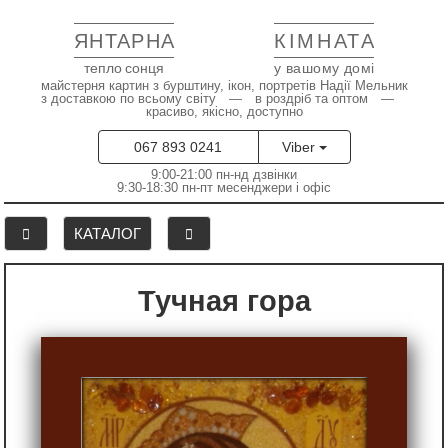
ЯНТАРНА
КІМНАТА
тепло сонця
у вашому домі
майстерня картин з бурштину, ікон, портретів Надії Мельник
з доставкою по всьому світу — в роздріб та оптом —
красиво, якісно, доступно
067 893 0241
Viber
9:00-21:00 пн-нд дзвінки
9:30-18:30 пн-пт месенджери і офіс
КАТАЛОГ
Тучная гора