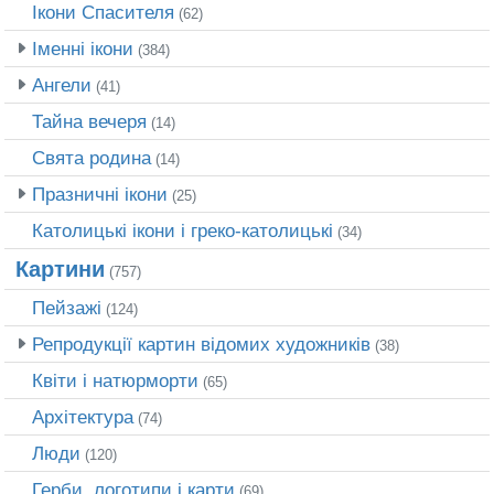
Ікони Спасителя
(62)
Іменні ікони
(384)
Ангели
(41)
Тайна вечеря
(14)
Свята родина
(14)
Празничні ікони
(25)
Католицькі ікони і греко-католицькі
(34)
Картини
(757)
Пейзажі
(124)
Репродукції картин відомих художників
(38)
Квіти і натюрморти
(65)
Архітектура
(74)
Люди
(120)
Герби, логотипи і карти
(69)