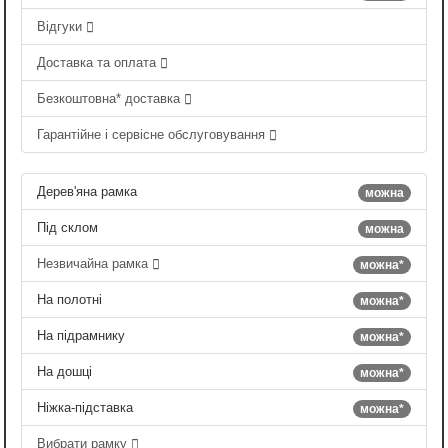
Відгуки
Доставка та оплата
Безкоштовна* доставка
Гарантійне і сервісне обслуговування
Дерев'яна рамка
можна
Під склом
можна
Незвичайна рамка
можна*
На полотні
можна*
На підрамнику
можна*
На дошці
можна*
Ніжка-підставка
можна*
Вибрати рамку