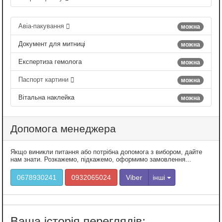
Авіа-пакування
можна
Документ для митниці
можна
Експертиза гемолога
можна
Паспорт картини
можна
Вітальна наклейка
можна
Допомога менеджера
Якщо виникли питання або потрібна допомога з вибором, дайте
нам знати. Розкажемо, підкажемо, оформимо замовлення...
0678930241
0932065024
Viber
інші