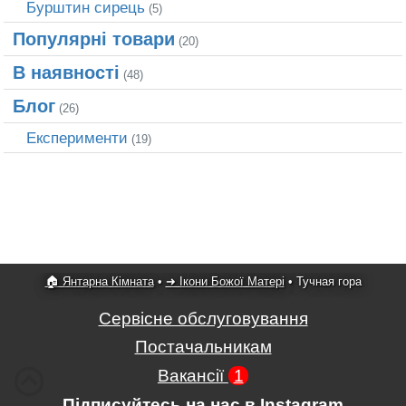
Бурштин сирець
(5)
Популярні товари
(20)
В наявності
(48)
Блог
(26)
Експерименти
(19)
🏠 Янтарна Кімната
•
➜ Ікони Божої Матері
•
Тучная гора
Сервісне обслуговування
Постачальникам
Вакансії
1
Підписуйтесь на нас в Instagram