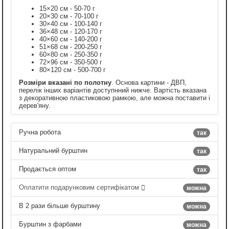
15×20 см - 50-70 г
20×30 см - 70-100 г
30×40 см - 100-140 г
36×48 см - 120-170 г
40×60 см - 140-200 г
51×68 см - 200-250 г
60×80 см - 250-350 г
72×96 см - 350-500 г
80×120 см - 500-700 г
Розміри вказані по полотну
. Основа картини - ДВП,
перелік інших варіантів доступнний нижче. Вартість вказана
з декоративною пластиковою рамкою, але можна поставити і
дерев'яну.
Ручна робота
так
Натуральний бурштин
так
Продається оптом
так
Оплатити подарунковим сертифікатом
можна
В 2 рази більше бурштину
можна
Бурштин з фарбами
можна