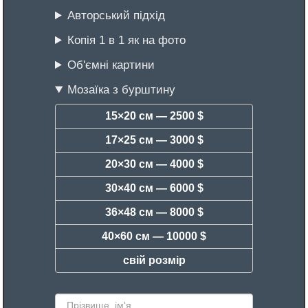
Авторський підхід
Копія 1 в 1 як на фото
Об'ємні картини
Мозаїка з бурштину
15×20 см —
2500 $
17×25 см —
3000 $
20×30 см —
4000 $
30×40 см —
6000 $
36×48 см —
8000 $
40×60 см —
10000 $
свій розмір