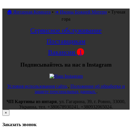
🏠 Янтарная Комната
•
➜ Иконы Божией Матери
•
Тучная
гора
Сервисное обслуживание
Поставщикам
Вакансии
1
Подписывайтесь на нас в Instagram
Условия использования сайта,
,
Положение об обработке и
защите персональных данных.
.
ЧП Картины из янтаря
,
ул.
Гагарина, 39
, г.
Ровно
,
33000
,
Украина
, тел.
+380678930241
,
+380932065024
.
×
Заказать звонок