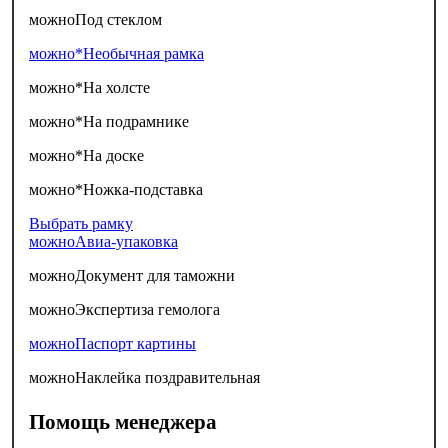
можно
Под стеклом
можно*
Необычная рамка
можно*
На холсте
можно*
На подрамнике
можно*
На доске
можно*
Ножка-подставка
Выбрать рамку
можно
Авиа-упаковка
можно
Документ для таможни
можно
Экспертиза гемолога
можно
Паспорт картины
можно
Наклейка поздравительная
Помощь менеджера