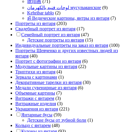
琥珀画
(71)
لوحات فنيه بالكهرمان мусульманские
(9)
Kehribar tablo
(2)
ॐ Ведические картины, янтры из янтаря
(7)
Портреты из янтаря
(203)
Свадебный портрет из янтаря
(17)
Семейный портрет из янтаря
(47)
Детские портреты из янтаря
(15)
Индивидуальные портреты на заказ из янтаря
(100)
Портреты Шевченко и других известных людей из
янтаря
(40)
Портрет c фотографии из янтаря
(6)
Модульные картины из янтаря
(22)
Триптихи из янтаря
(4)
Зеркала с картинами
(1)
Декоративные тарелки из янтаря
(30)
Медали сувенирные из янтаря
(6)
Объемные картины
(7)
Витражи с янтарем
(3)
Витражные изделия
(3)
Украшения из янтаря
(221)
Янтарные бусы
(59)
Детские бусы от зубной боли
(1)
Кольцо с янтарем
(48)
Кулоны из янтаря
(93)