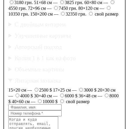
3180 грн.
51×68 см —
3825 грн.
60×80 см —
4550 грн.
72×96 см —
7450 грн.
80×120 см —
10350 грн.
150×200 см —
32350 грн.
свой размер
С двойным янтарем
Улучшенные картины
Авторский подход
Копия 1 в 1 как на фото
Объемные картины
Янтарная мозаика
15×20 см —
2500 $
17×25 см —
3000 $
20×30 см
—
4000 $
30×40 см —
6000 $
36×48 см —
8000
$
40×60 см —
10000 $
свой размер