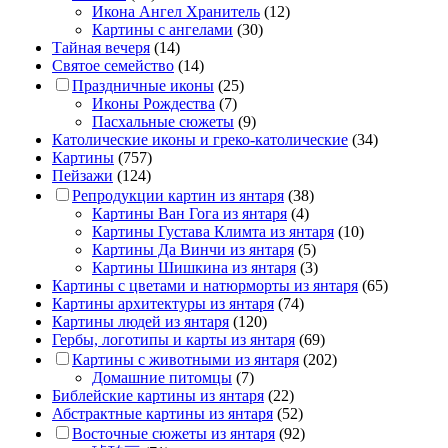
Икона Ангел Хранитель
(12)
Картины с ангелами
(30)
Тайная вечеря
(14)
Святое семейство
(14)
Праздничные иконы
(25)
Иконы Рождества
(7)
Пасхальные сюжеты
(9)
Католические иконы и греко-католические
(34)
Картины
(757)
Пейзажи
(124)
Репродукции картин из янтаря
(38)
Картины Ван Гога из янтаря
(4)
Картины Густава Климта из янтаря
(10)
Картины Да Винчи из янтаря
(5)
Картины Шишкина из янтаря
(3)
Картины с цветами и натюрморты из янтаря
(65)
Картины архитектуры из янтаря
(74)
Картины людей из янтаря
(120)
Гербы, логотипы и карты из янтаря
(69)
Картины с животными из янтаря
(202)
Домашние питомцы
(7)
Библейские картины из янтаря
(22)
Абстрактные картины из янтаря
(52)
Восточные сюжеты из янтаря
(92)