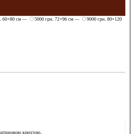
н.
60×80 см —
5000 грн.
72×96 см —
9000 грн.
80×120
урштиновою крихтою.