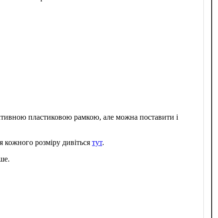
ративною пластиковою рамкою, але можна поставити і
я кожного розміру дивіться
тут
.
ше.