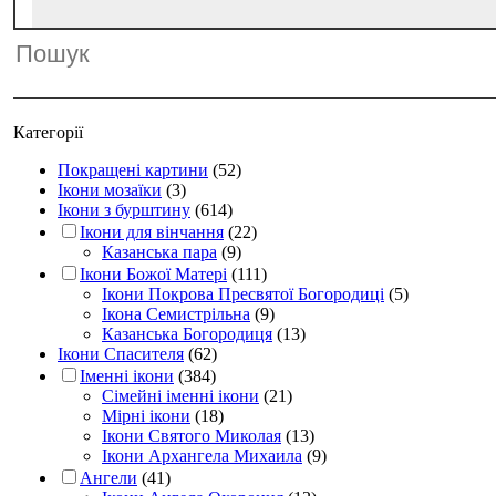
Категорії
Покращені картини
(52)
Ікони мозаїки
(3)
Ікони з бурштину
(614)
Ікони для вінчання
(22)
Казанська пара
(9)
Ікони Божої Матері
(111)
Ікони Покрова Пресвятої Богородиці
(5)
Ікона Семистрільна
(9)
Казанська Богородиця
(13)
Ікони Спасителя
(62)
Іменні ікони
(384)
Сімейні іменні ікони
(21)
Мірні ікони
(18)
Ікони Святого Миколая
(13)
Ікони Архангела Михаила
(9)
Ангели
(41)