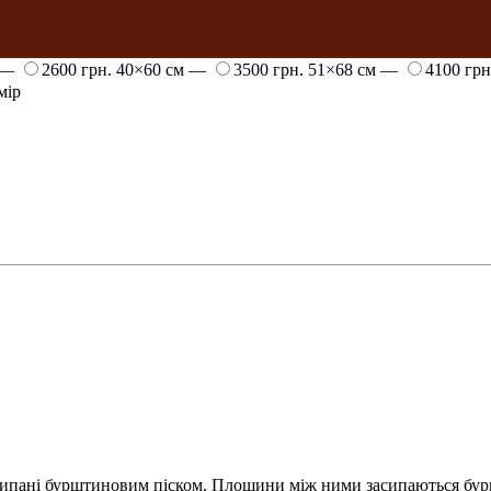
 —
2600 грн.
40×60 см —
3500 грн.
51×68 см —
4100 гр
мір
просипані бурштиновим піском. Площини між ними засипаються б