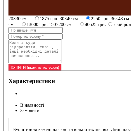
20×30 см —
1875 грн.
30×40 см —
2250 грн.
36×48 см
см —
13000 грн.
150×200 см —
40625 грн.
свій роз
Характеристики
В наявності
Замовити
Бурштинові камені на фоні та відкритих місцях. Лінії 