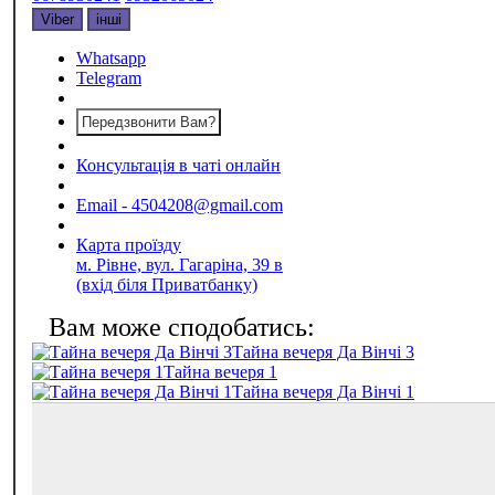
Viber
інші
Whatsapp
Telegram
Передзвонити Вам?
Консультація в чаті онлайн
Email - 4504208@gmail.com
Карта проїзду
м. Рівне, вул. Гагаріна, 39 в
(вхід біля Приватбанку)
Тайна вечеря Да Вінчі 3
Тайна вечеря 1
Тайна вечеря Да Вінчі 1