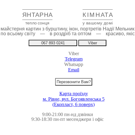
ЯНТАРНА
КІМНАТА
тепло сонця
у вашому домі
майстерня картин з бурштину, ікон, портретів Надії Мельник
 по всьому світу — в роздріб та оптом — красиво, якіс
067 893 0241
Viber
Viber
Telegram
Whatsapp
Email
Перезвонити Вам?
Карта проїзду
м. Рівне, вул. Богоявленська 5
(Екопласт, 6 поверх)
9:00-21:00 пн-нд дзвінки
9:30-18:30 пн-пт месенджери і офіс