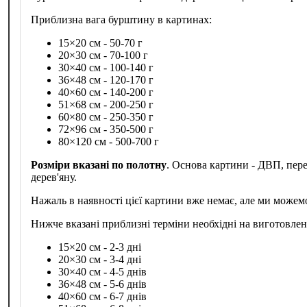
Приблизна вага бурштину в картинах:
15×20 см - 50-70 г
20×30 см - 70-100 г
30×40 см - 100-140 г
36×48 см - 120-170 г
40×60 см - 140-200 г
51×68 см - 200-250 г
60×80 см - 250-350 г
72×96 см - 350-500 г
80×120 см - 500-700 г
Розміри вказані по полотну
. Основа картини - ДВП, пер
дерев'яну.
Нажаль в наявності цієї картини вже немає, але ми можем
Нижче вказані приблизні терміни необхідні на виготовле
15×20 см - 2-3 дні
20×30 см - 3-4 дні
30×40 см - 4-5 днів
36×48 см - 5-6 днів
40×60 см - 6-7 днів