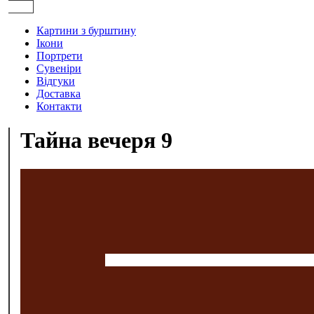
Картини з бурштину
Ікони
Портрети
Сувеніри
Відгуки
Доставка
Контакти
Тайна вечеря 9