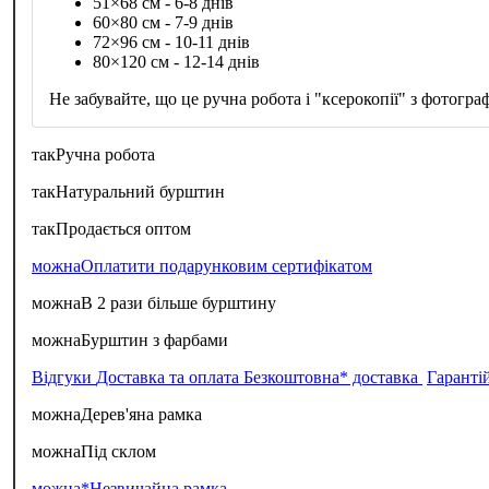
51×68 см - 6-8 днів
60×80 см - 7-9 днів
72×96 см - 10-11 днів
80×120 см - 12-14 днів
Не забувайте, що це ручна робота і "ксерокопії" з фотограф
так
Ручна робота
так
Натуральний бурштин
так
Продається оптом
можна
Оплатити подарунковим сертифікатом
можна
В 2 рази більше бурштину
можна
Бурштин з фарбами
Відгуки
Доставка та оплата
Безкоштовна* доставка
Гаранті
можна
Дерев'яна рамка
можна
Під склом
можна*
Незвичайна рамка