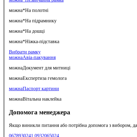
можна*
На полотні
можна*
На підрамнику
можна*
На дошці
можна*
Ніжка-підставка
Вибрати рамку
можна
Авіа-пакування
можна
Документ для митниці
можна
Експертиза гемолога
можна
Паспорт картини
можна
Вітальна наклейка
Допомога менеджера
Якщо виникли питання або потрібна допомога з вибором, да
0678930241
0932065024