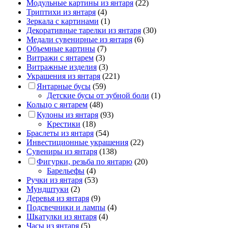
Модульные картины из янтаря
(22)
Триптихи из янтаря
(4)
Зеркала с картинами
(1)
Декоративные тарелки из янтаря
(30)
Медали сувенирные из янтаря
(6)
Объемные картины
(7)
Витражи с янтарем
(3)
Витражные изделия
(3)
Украшения из янтаря
(221)
Янтарные бусы
(59)
Детские бусы от зубной боли
(1)
Кольцо с янтарем
(48)
Кулоны из янтаря
(93)
Крестики
(18)
Браслеты из янтаря
(54)
Инвестиционные украшения
(22)
Сувениры из янтаря
(138)
Фигурки, резьба по янтарю
(20)
Барельефы
(4)
Ручки из янтаря
(53)
Мундштуки
(2)
Деревья из янтаря
(9)
Подсвечники и лампы
(4)
Шкатулки из янтаря
(4)
Часы из янтаря
(5)