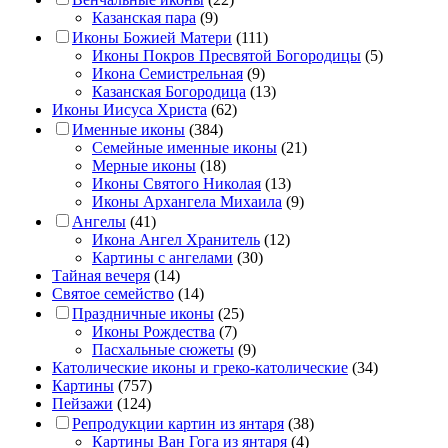
Казанская пара
(9)
Иконы Божией Матери
(111)
Иконы Покров Пресвятой Богородицы
(5)
Икона Семистрельная
(9)
Казанская Богородица
(13)
Иконы Иисуса Христа
(62)
Именные иконы
(384)
Семейные именные иконы
(21)
Мерные иконы
(18)
Иконы Святого Николая
(13)
Иконы Архангела Михаила
(9)
Ангелы
(41)
Икона Ангел Хранитель
(12)
Картины с ангелами
(30)
Тайная вечеря
(14)
Святое семейство
(14)
Праздничные иконы
(25)
Иконы Рождества
(7)
Пасхальные сюжеты
(9)
Католические иконы и греко-католические
(34)
Картины
(757)
Пейзажи
(124)
Репродукции картин из янтаря
(38)
Картины Ван Гога из янтаря
(4)