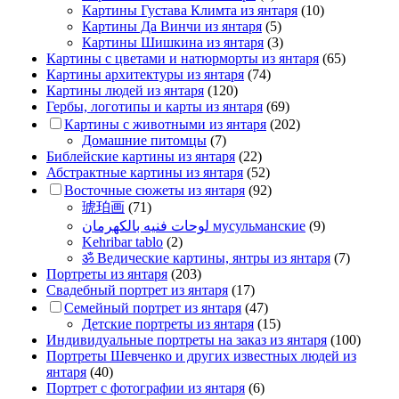
Картины Густава Климта из янтаря
(10)
Картины Да Винчи из янтаря
(5)
Картины Шишкина из янтаря
(3)
Картины с цветами и натюрморты из янтаря
(65)
Картины архитектуры из янтаря
(74)
Картины людей из янтаря
(120)
Гербы, логотипы и карты из янтаря
(69)
Картины с животными из янтаря
(202)
Домашние питомцы
(7)
Библейские картины из янтаря
(22)
Абстрактные картины из янтаря
(52)
Восточные сюжеты из янтаря
(92)
琥珀画
(71)
لوحات فنيه بالكهرمان мусульманские
(9)
Kehribar tablo
(2)
ॐ Ведические картины, янтры из янтаря
(7)
Портреты из янтаря
(203)
Свадебный портрет из янтаря
(17)
Семейный портрет из янтаря
(47)
Детские портреты из янтаря
(15)
Индивидуальные портреты на заказ из янтаря
(100)
Портреты Шевченко и других известных людей из
янтаря
(40)
Портрет c фотографии из янтаря
(6)