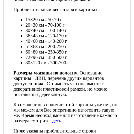
Приблизительный вес янтаря в картинах:
15×20 см - 50-70 г
20×30 см - 70-100 г
30×40 см - 100-140 г
36×48 см - 120-170 г
40×60 см - 140-200 г
51×68 см - 200-250 г
60×80 см - 250-350 г
72×96 см - 350-500 г
80×120 см - 500-700 г
Размеры указаны по полотну
. Основание
картины - ДВП, перечень других вариантов
доступен ниже. Стоимость указана вместе с
декоративной пластиковой рамкой, но можно
поставить и деревьянную.
К сожалению в наличии этой картины уже нет, но
мы можем для Вас оперативно изготовить такую
же. Время необходимое для изготовление каждого
размера смотрите
здесь
.
Ниже указаны приблизительные строки