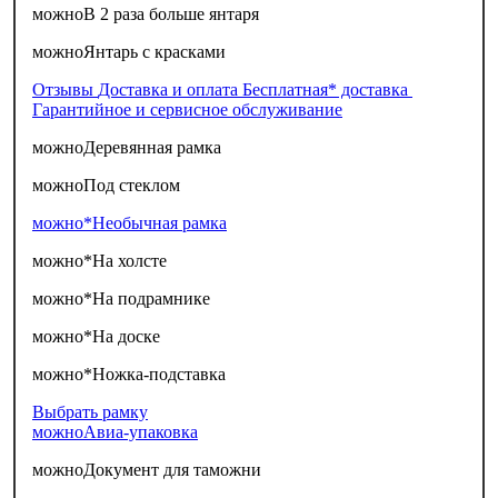
можно
В 2 раза больше янтаря
можно
Янтарь с красками
Отзывы
Доставка и оплата
Бесплатная* доставка
Гарантийное и сервисное обслуживание
можно
Деревянная рамка
можно
Под стеклом
можно*
Необычная рамка
можно*
На холсте
можно*
На подрамнике
можно*
На доске
можно*
Ножка-подставка
Выбрать рамку
можно
Авиа-упаковка
можно
Документ для таможни