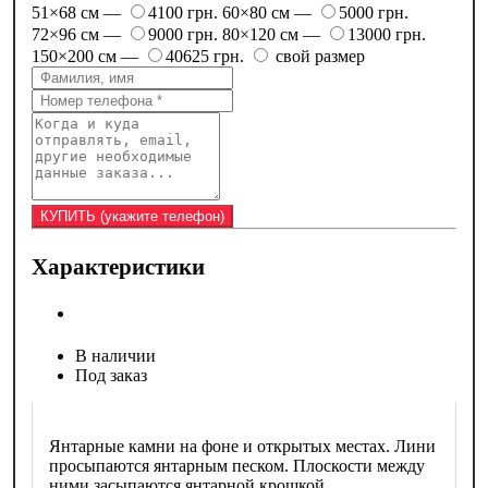
51×68 см —
4100 грн.
60×80 см —
5000 грн.
72×96 см —
9000 грн.
80×120 см —
13000 грн.
150×200 см —
40625 грн.
свой размер
Характеристики
В наличии
Под заказ
Янтарные камни на фоне и открытых местах. Лини
просыпаются янтарным песком. Плоскости между
ними засыпаются янтарной крошкой.