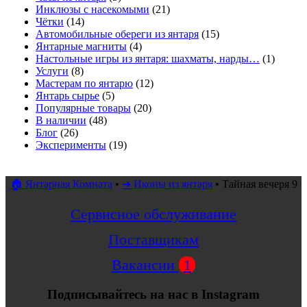
Инклюзы с насекомыми
(21)
Чётки
(14)
Автомобильные обереги из янтаря
(15)
Янтарные магниты
(4)
Настольные игры из янтаря: шахматы, нарды…
(1)
Услуги
(8)
Мастерам по янтарю
(12)
Янтарь сырье
(5)
Популярные товары
(20)
В наличии
(48)
Блог
(26)
Эксперименты
(19)
🏠 Янтарная Комната
•
➜ Иконы из янтаря
•
Тайная вечеря 9
Сервисное обслуживание
Поставщикам
Вакансии
1
Подписывайтесь на нас в Instagram