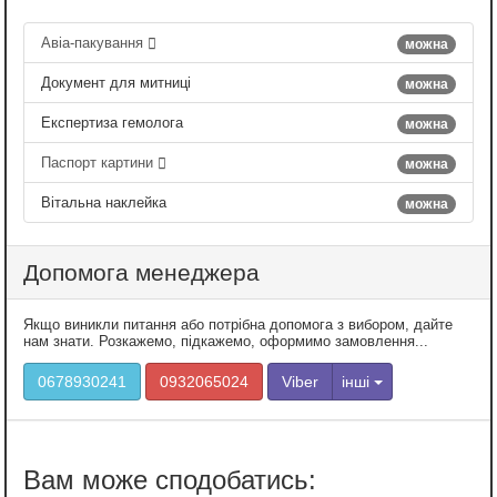
Авіа-пакування
можна
Документ для митниці
можна
Експертиза гемолога
можна
Паспорт картини
можна
Вітальна наклейка
можна
Допомога менеджера
Якщо виникли питання або потрібна допомога з вибором, дайте
нам знати. Розкажемо, підкажемо, оформимо замовлення...
0678930241
0932065024
Viber
інші