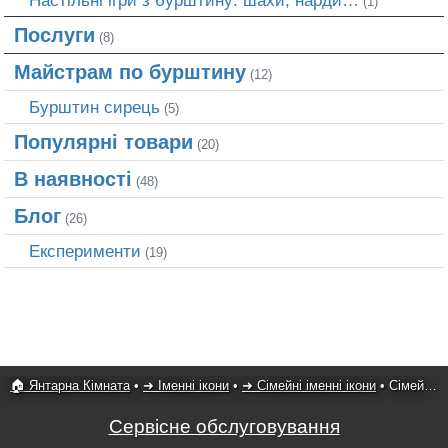
Настільні ігри з бурштину: шахи, нарди…
(1)
Послуги
(8)
Майстрам по бурштину
(12)
Бурштин сирець
(5)
Популярні товари
(20)
В наявності
(48)
Блог
(26)
Експерименти
(19)
🏠 Янтарна Кімната
•
➜ Іменні ікони
•
➜ Сімейні іменні ікони
•
Сімейна ікона 1
Сервісне обслуговування