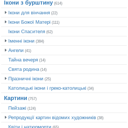
Ікони з бурштину
(614)
Ікони для вінчання
(22)
Ікони Божої Матері
(111)
Ікони Спасителя
(62)
Іменні ікони
(384)
Ангели
(41)
Тайна вечеря
(14)
Свята родина
(14)
Празничні ікони
(25)
Католицькі ікони і греко-католицькі
(34)
Картини
(757)
Пейзажі
(124)
Репродукції картин відомих художників
(38)
Квіти і натюрморти
(65)