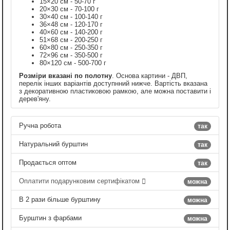
15×20 см - 50-70 г
20×30 см - 70-100 г
30×40 см - 100-140 г
36×48 см - 120-170 г
40×60 см - 140-200 г
51×68 см - 200-250 г
60×80 см - 250-350 г
72×96 см - 350-500 г
80×120 см - 500-700 г
Розміри вказані по полотну
. Основа картини - ДВП,
перелік інших варіантів доступнний нижче. Вартість вказана
з декоративною пластиковою рамкою, але можна поставити і
дерев'яну.
Ручна робота
так
Натуральний бурштин
так
Продається оптом
так
Оплатити подарунковим сертифікатом
можна
В 2 рази більше бурштину
можна
Бурштин з фарбами
можна