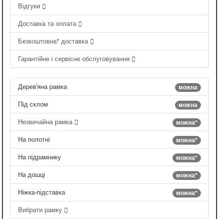
Відгуки
Доставка та оплата
Безкоштовна* доставка
Гарантійне і сервісне обслуговування
Дерев'яна рамка
можна
Під склом
можна
Незвичайна рамка
можна*
На полотні
можна*
На підрамнику
можна*
На дошці
можна*
Ніжка-підставка
можна*
Вибрати рамку