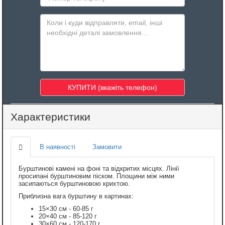
Характеристики
В наявності
Замовити
Бурштинові камені на фоні та відкритих місцях. Лінії
просипані бурштиновим піском. Площини між ними
засипаються бурштиновою крихтою.
Приблизна вага бурштину в картинах:
15×30 см - 60-85 г
20×40 см - 85-120 г
30×60 см - 120-170 г