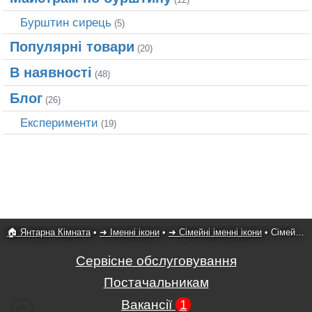
Бурштин сирець
(5)
Популярні товари
(20)
В наявності
(48)
Блог
(26)
Експерименти
(19)
🏠 Янтарна Кімната
•
➜ Іменні ікони
•
➜ Сімейні іменні ікони
•
Сімейна ікона 2
Сервісне обслуговування
Постачальникам
Вакансії
1