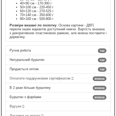
40×80 см - 170-300 г
50×100 см - 220-450 г
60×120 см - 270-525 г
70×140 см - 350-600 г
80×160 см - 500-800 г
Розміри вказані по полотну
. Основа картини - ДВП,
перелік інших варіантів доступнний нижче. Вартість вказана
з декоративною пластиковою рамкою, але можна поставити і
дерев'яну.
Ручна робота
так
Натуральний бурштин
так
Продається оптом
так
Оплатити подарунковим сертифікатом
можна
В 2 рази більше бурштину
можна
Бурштин з фарбами
можна
Відгуки
Доставка та оплата