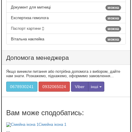
Документ для митниці
можна
Експертиза гемолога
можна
Паспорт картини
можна
Вітальна наклейка
можна
Допомога менеджера
Якщо виникли питання або потрібна допомога з вибором, дайте
нам знати. Розкажемо, підкажемо, оформимо замовлення...
0678930241
0932065024
Viber
інші
Сімейна ікона 1