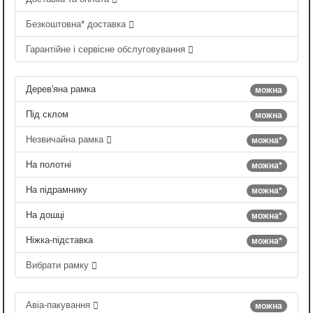
Безкоштовна* доставка
Гарантійне і сервісне обслуговування
Дерев'яна рамка
можна
Під склом
можна
Незвичайна рамка
можна*
На полотні
можна*
На підрамнику
можна*
На дошці
можна*
Ніжка-підставка
можна*
Вибрати рамку
Авіа-пакування
можна