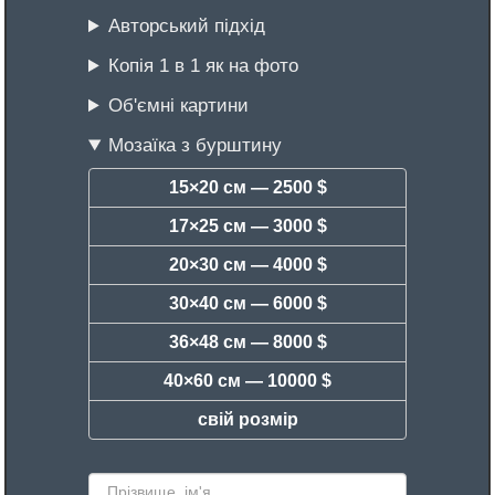
Авторський підхід
Копія 1 в 1 як на фото
Об'ємні картини
Мозаїка з бурштину
15×20 см —
2500 $
17×25 см —
3000 $
20×30 см —
4000 $
30×40 см —
6000 $
36×48 см —
8000 $
40×60 см —
10000 $
свій розмір