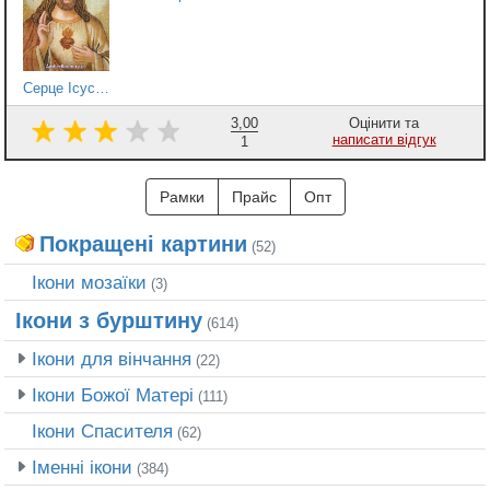
Серце Ісуса 4
3,00
Оцінити та
написати відгук
1
Рамки
Прайс
Опт
Покращені картини
(52)
Ікони мозаїки
(3)
Ікони з бурштину
(614)
Ікони для вінчання
(22)
Ікони Божої Матері
(111)
Ікони Спасителя
(62)
Іменні ікони
(384)