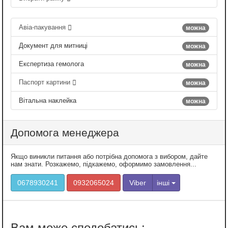
Авіа-пакування
можна
Документ для митниці
можна
Експертиза гемолога
можна
Паспорт картини
можна
Вітальна наклейка
можна
Допомога менеджера
Якщо виникли питання або потрібна допомога з вибором, дайте
нам знати. Розкажемо, підкажемо, оформимо замовлення...
0678930241
0932065024
Viber
інші