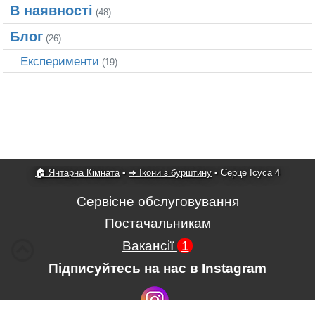
В наявності
(48)
Блог
(26)
Експерименти
(19)
🏠 Янтарна Кімната
•
➜ Ікони з бурштину
•
Серце Ісуса 4
Сервісне обслуговування
Постачальникам
Вакансії
1
Підписуйтесь на нас в Instagram