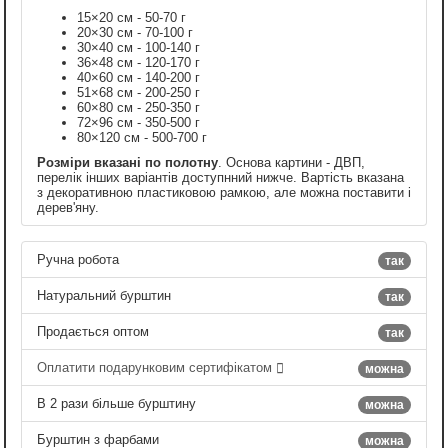
15×20 см - 50-70 г
20×30 см - 70-100 г
30×40 см - 100-140 г
36×48 см - 120-170 г
40×60 см - 140-200 г
51×68 см - 200-250 г
60×80 см - 250-350 г
72×96 см - 350-500 г
80×120 см - 500-700 г
Розміри вказані по полотну
. Основа картини - ДВП,
перелік інших варіантів доступнний нижче. Вартість вказана
з декоративною пластиковою рамкою, але можна поставити і
дерев'яну.
Ручна робота
так
Натуральний бурштин
так
Продається оптом
так
Оплатити подарунковим сертифікатом
можна
В 2 рази більше бурштину
можна
Бурштин з фарбами
можна