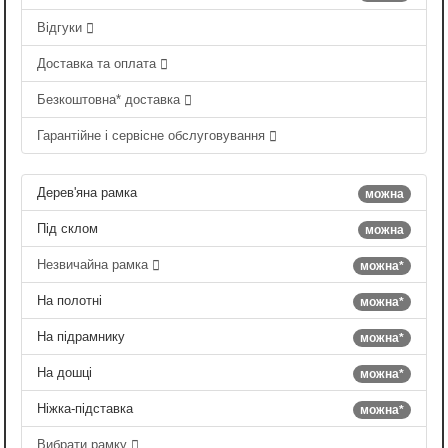
Відгуки
Доставка та оплата
Безкоштовна* доставка
Гарантійне і сервісне обслуговування
Дерев'яна рамка
можна
Під склом
можна
Незвичайна рамка
можна*
На полотні
можна*
На підрамнику
можна*
На дошці
можна*
Ніжка-підставка
можна*
Вибрати рамку