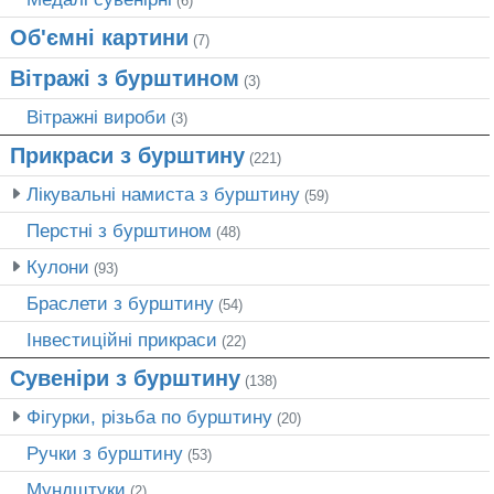
(6)
Об'ємні картини
(7)
Вітражі з бурштином
(3)
Вітражні вироби
(3)
Прикраси з бурштину
(221)
Лікувальні намиста з бурштину
(59)
Перстні з бурштином
(48)
Кулони
(93)
Браслети з бурштину
(54)
Інвестиційні прикраси
(22)
Сувеніри з бурштину
(138)
Фігурки, різьба по бурштину
(20)
Ручки з бурштину
(53)
Мундштуки
(2)