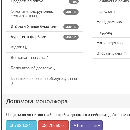
Продається оптом
Незвичайна рамка
так
Оплатити подарунковим
На полотні
можна
сертифікатом
На підрамнику
В 2 рази більше бурштину
можна
На дошці
Бурштин з фарбами
можна
Ніжка-підставка
Відгуки
Вибрати рамку
Доставка та оплата
Безкоштовна* доставка
Гарантійне і сервісне обслуговування
Допомога менеджера
Якщо виникли питання або потрібна допомога з вибором, дайте нам 
0678930241
0932065024
Viber
інші