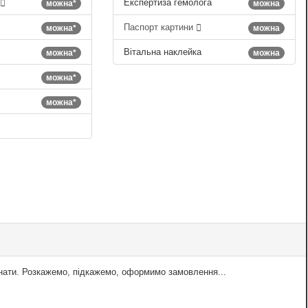
Експертиза гемолога
можна*
можна
Паспорт картини
можна*
можна
Вітальна наклейка
можна*
можна
можна*
можна*
знати. Розкажемо, підкажемо, оформимо замовлення...