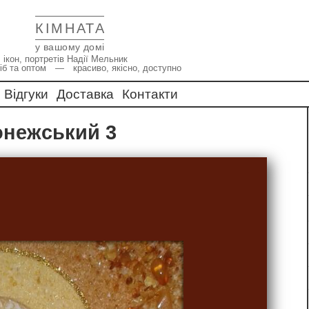
КІМНАТА
у вашому домі
 ікон, портретів Надії Мельник
іб та оптом — красиво, якісно, доступно
Відгуки
Доставка
Контакти
донежський 3