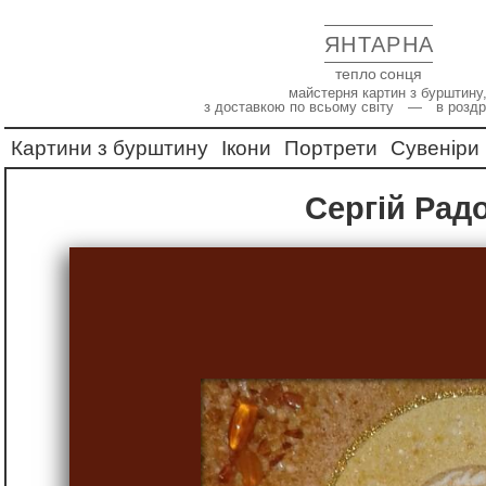
ЯНТАРНА
тепло сонця
майстерня картин з бурштину,
з доставкою по всьому світу — в роздр
Картини з бурштину
Ікони
Портрети
Сувеніри
Сергій Ра