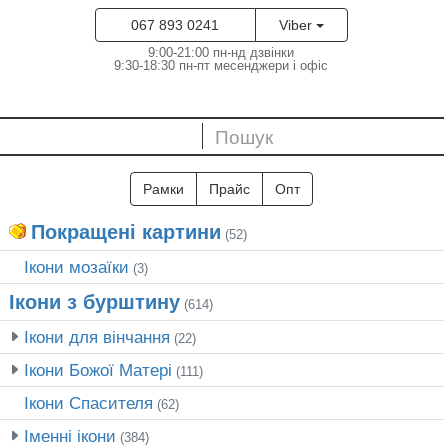
067 893 0241
Viber
9:00-21:00 пн-нд дзвінки
9:30-18:30 пн-пт месенджери і офіс
Рамки
Прайс
Опт
Покращені картини
(52)
Ікони мозаїки
(3)
Ікони з бурштину
(614)
Ікони для вінчання
(22)
Ікони Божої Матері
(111)
Ікони Спасителя
(62)
Іменні ікони
(384)