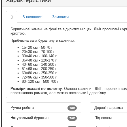
В наявності
Замовити
Бурштинові камені на фоні та відкритих місцях. Лінії просипані 
крихтою.
Приблизна вага бурштину в картинах:
15×20 см - 50-70 г
20×30 см - 70-100 г
30×40 см - 100-140 г
36×48 см - 120-170 г
40×60 см - 140-200 г
51×68 см - 200-250 г
60×80 см - 250-350 г
72×96 см - 350-500 г
80×120 см - 500-700 г
Розміри вказані по полотну
. Основа картини - ДВП, перелік інши
пластиковою рамкою, але можна поставити і дерев'яну.
Ручна робота
Дерев'яна рамка
так
Натуральний бурштин
Під склом
так