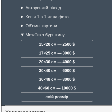
Авторський підхід
Копія 1 в 1 як на фото
Об'ємні картини
Мозаїка з бурштину
15×20 см —
2500 $
17×25 см —
3000 $
20×30 см —
4000 $
30×40 см —
6000 $
36×48 см —
8000 $
40×60 см —
10000 $
свій розмір
Характеристики