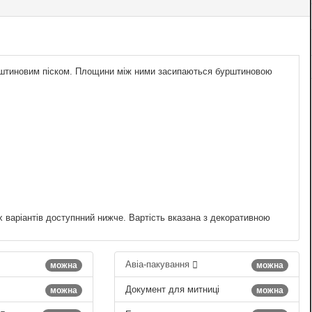
бурштиновим піском. Площини між ними засипаються бурштиновою
х варіантів доступнний нижче. Вартість вказана з декоративною
Авіа-пакування
можна
можна
Документ для митниці
можна
можна