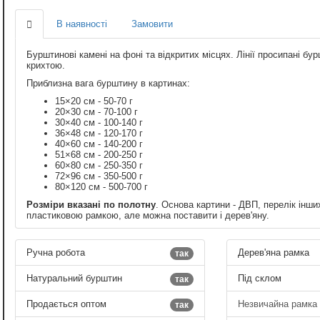
В наявності
Замовити
Бурштинові камені на фоні та відкритих місцях. Лінії просипані 
крихтою.
Приблизна вага бурштину в картинах:
15×20 см - 50-70 г
20×30 см - 70-100 г
30×40 см - 100-140 г
36×48 см - 120-170 г
40×60 см - 140-200 г
51×68 см - 200-250 г
60×80 см - 250-350 г
72×96 см - 350-500 г
80×120 см - 500-700 г
Розміри вказані по полотну
. Основа картини - ДВП, перелік інши
пластиковою рамкою, але можна поставити і дерев'яну.
Ручна робота
Дерев'яна рамка
так
Натуральний бурштин
Під склом
так
Продається оптом
Незвичайна рамка
так