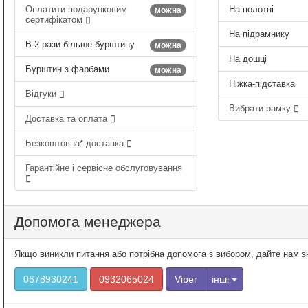
Оплатити подарунковим
На полотні
можна
сертифікатом
На підрамнику
В 2 рази більше бурштину
можна
На дошці
Бурштин з фарбами
можна
Ніжка-підставка
Відгуки
Вибрати рамку
Доставка та оплата
Безкоштовна* доставка
Гарантійне і сервісне обслуговування
Допомога менеджера
Якщо виникли питання або потрібна допомога з вибором, дайте нам 
0678930241
0932065024
Viber
інші