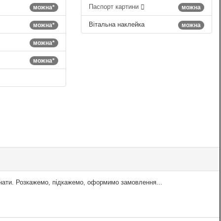
Паспорт картини
можна*
можна
Вітальна наклейка
можна*
можна
можна*
можна*
знати. Розкажемо, підкажемо, оформимо замовлення...