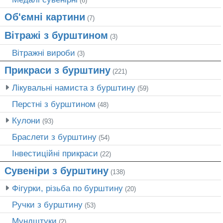
(6)
Об'ємні картини
(7)
Вітражі з бурштином
(3)
Вітражні вироби
(3)
Прикраси з бурштину
(221)
Лікувальні намиста з бурштину
(59)
Перстні з бурштином
(48)
Кулони
(93)
Браслети з бурштину
(54)
Інвестиційні прикраси
(22)
Сувеніри з бурштину
(138)
Фігурки, різьба по бурштину
(20)
Ручки з бурштину
(53)
Мундштуки
(2)