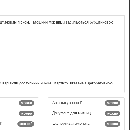
бурштиновим піском. Площини між ними засипаються бурштиновою
х варіантів доступнний нижче. Вартість вказана з декоративною
Авіа-пакування
можна
можна
Документ для митниці
можна
можна
Експертиза гемолога
можна*
можна