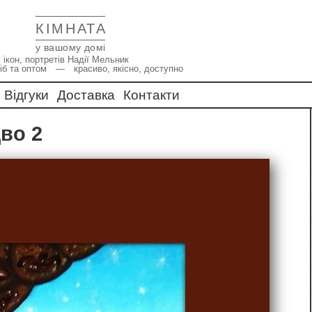
КІМНАТА
у вашому домі
 ікон, портретів Надії Мельник
іб та оптом — красиво, якісно, доступно
Відгуки
Доставка
Контакти
дво 2