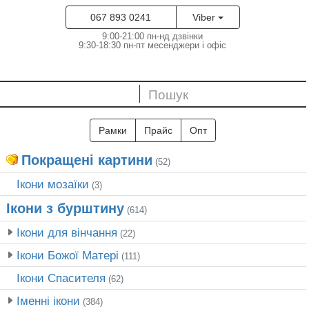
067 893 0241
Viber
9:00-21:00 пн-нд дзвінки
9:30-18:30 пн-пт месенджери і офіс
Рамки
Прайс
Опт
Покращені картини
(52)
Ікони мозаїки
(3)
Ікони з бурштину
(614)
Ікони для вінчання
(22)
Ікони Божої Матері
(111)
Ікони Спасителя
(62)
Іменні ікони
(384)