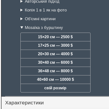
Авторський підхід
Копія 1 в 1 як на фото
Об'ємні картини
Мозаїка з бурштину
15×20 см —
2500 $
17×25 см —
3000 $
20×30 см —
4000 $
30×40 см —
6000 $
36×48 см —
8000 $
40×60 см —
10000 $
свій розмір
Характеристики