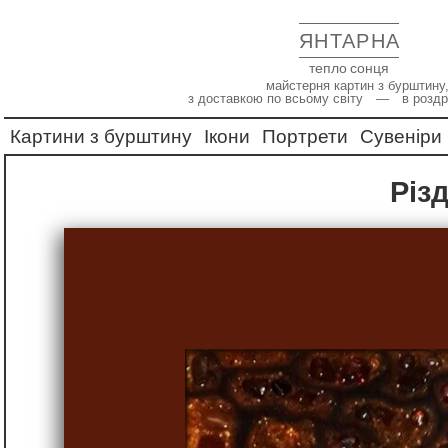
ЯНТАРНА
тепло сонця
майстерня картин з бурштину,
з доставкою по всьому світу — в роздр
Картини з бурштину
Ікони
Портрети
Сувеніри
Різ