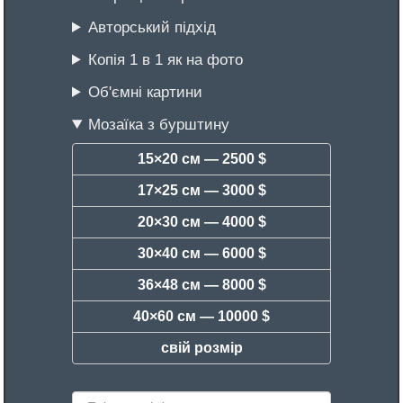
Авторський підхід
Копія 1 в 1 як на фото
Об'ємні картини
Мозаїка з бурштину
15×20 см —
2500 $
17×25 см —
3000 $
20×30 см —
4000 $
30×40 см —
6000 $
36×48 см —
8000 $
40×60 см —
10000 $
свій розмір