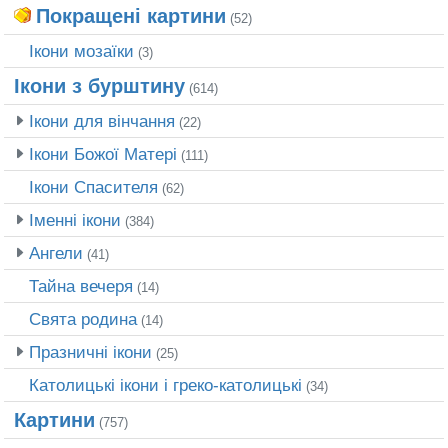
Покращені картини
(52)
Ікони мозаїки
(3)
Ікони з бурштину
(614)
Ікони для вінчання
(22)
Ікони Божої Матері
(111)
Ікони Спасителя
(62)
Іменні ікони
(384)
Ангели
(41)
Тайна вечеря
(14)
Свята родина
(14)
Празничні ікони
(25)
Католицькі ікони і греко-католицькі
(34)
Картини
(757)