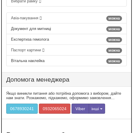
Вибрати рамку
Авіа-пакування
можна
Документ для митниці
можна
Експертиза гемолога
можна
Паспорт картини
можна
Вітальна наклейка
можна
Допомога менеджера
Якщо виникли питання або потрібна допомога з вибором, дайте
нам знати. Розкажемо, підкажемо, оформимо замовлення...
0678930241
0932065024
Viber
інші