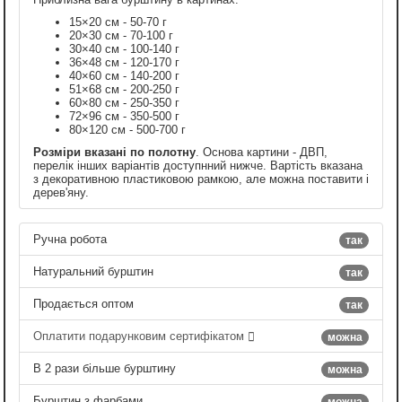
15×20 см - 50-70 г
20×30 см - 70-100 г
30×40 см - 100-140 г
36×48 см - 120-170 г
40×60 см - 140-200 г
51×68 см - 200-250 г
60×80 см - 250-350 г
72×96 см - 350-500 г
80×120 см - 500-700 г
Розміри вказані по полотну
. Основа картини - ДВП,
перелік інших варіантів доступнний нижче. Вартість вказана
з декоративною пластиковою рамкою, але можна поставити і
дерев'яну.
Ручна робота
так
Натуральний бурштин
так
Продається оптом
так
Оплатити подарунковим сертифікатом
можна
В 2 рази більше бурштину
можна
Бурштин з фарбами
можна