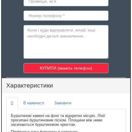
Характеристики
В наявності
Замовити
Бурштинові камені на фоні та відкритих місцях. Лінії
просипані бурштиновим піском. Площини між ними
засипаються бурштиновою крихтою.
Приблизна вага бурштину в картинах: