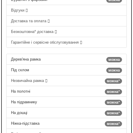
Відгуки
Доставка та оплата
Безкоштовна* доставка
Гарантійне і сервісне обслуговування
Дерев'яна рамка
можна
Під склом
можна
Незвичайна рамка
можна*
На полотні
можна*
На підрамнику
можна*
На дошці
можна*
Ніжка-підставка
можна*