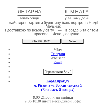
ЯНТАРНА
КІМНАТА
тепло сонця
у вашому домі
майстерня картин з бурштину, ікон, портретів Надії
Мельник
з доставкою по всьому світу — в роздріб та оптом
— красиво, якісно, доступно
067 893 0241
Viber
Viber
Telegram
Whatsapp
Email
Перезвонити Вам?
Карта проїзду
м. Рівне, вул. Богоявленська 5
(Екопласт, 6 поверх)
9:00-21:00 пн-нд дзвінки
9:30-18:30 пн-пт месенджери і офіс