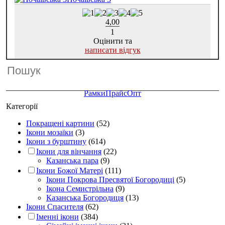
4,00
1
Оцінити та
написати відгук
Рамки
Прайс
Опт
Категорії
Покращені картини
(52)
Ікони мозаїки
(3)
Ікони з бурштину
(614)
Ікони для вінчання
(22)
Казанська пара
(9)
Ікони Божої Матері
(111)
Ікони Покрова Пресвятої Богородиці
(5)
Ікона Семистрільна
(9)
Казанська Богородиця
(13)
Ікони Спасителя
(62)
Іменні ікони
(384)