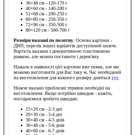
36×48 см - 120-170 г
40×60 см - 140-200 г
51×68 см - 200-250 г
60×80 см - 250-350 г
72×96 см - 350-500 г
80×120 см - 500-700 г
Розміри вказані по полотну
. Основа картини -
ДВП, перелік інших варіантів доступнний нижче.
Вартість вказана з декоративною пластиковою
рамкою, але можна поставити і дерев'яну.
Нажаль в наявності цієї картини вже немає, але ми
можемо виготовити для Вас таку ж. Час необхідний
на виготовлення для кожного розміру дивіться
тут
.
Нижче вказані приблизні терміни необхідні на
виготовлення. Якщо потрібно швидше - кажіть,
постараємося зробити швидше.
15×20 см - 2-3 дні
20×30 см - 3-4 дні
30×40 см - 4-5 днів
36×48 см - 5-6 днів
40×60 см - 6-7 днів