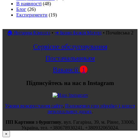
В наявності
(48)
Блог
(26)
Експерименти
(19)
🏠 Янтарна Кімната
•
➜ Ікони Божої Матері
•
Почаївська 2
Сервісне обслуговування
Постачальникам
Вакансії
1
Підписуйтесь на нас в Instagram
Умови використання сайту
,
Положення про обробку і захист
персональних даних
.
ПП Картини з бурштину
,
вул.
Гагаріна, 39
, м.
Рівне
,
33000
,
Україна
, тел.
+380678930241
,
+380932065024
.
×