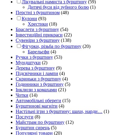
Лікувальні намиста з бурштину
(59)
Дитячі буси від зубного болю
(1)
Перстні з бурштином
(48)
Кулони
(93)
Хрестики
(18)
Браслети з бурштину
(54)
Інвестиційні прикраси
(22)
Сувеніри з бурштину
(138)
Фігурки, різьба по бурштину
(20)
Барельєфи
(4)
Ручки з бурштину
(53)
Мундштуки
(2)
Дерева з бурштину
(9)
Підсвічники і лампи
(4)
Скриньки з бурштину
(4)
Годинники з бурштину
(5)
Інклюзи з комахами
(21)
Чотки
(14)
Автомобільні обереги
(15)
Бурштинові магніти
(4)
Настільні ігри з бурштину: шахи, нарди…
(1)
Послуги
(8)
Майстрам по бурштину
(12)
Бурштин сирець
(5)
Популярні товари
(20)