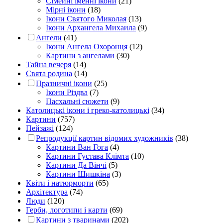
Сімейні іменні ікони
(21)
Мірні ікони
(18)
Ікони Святого Миколая
(13)
Ікони Архангела Михаила
(9)
Ангели
(41)
Ікони Ангела Охоронця
(12)
Картини з ангелами
(30)
Тайна вечеря
(14)
Свята родина
(14)
Празничні ікони
(25)
Ікони Різдва
(7)
Пасхальні сюжети
(9)
Католицькі ікони і греко-католицькі
(34)
Картини
(757)
Пейзажі
(124)
Репродукції картин відомих художників
(38)
Картини Ван Гога
(4)
Картини Густава Клімта
(10)
Картини Да Вінчі
(5)
Картини Шишкіна
(3)
Квіти і натюрморти
(65)
Архітектура
(74)
Люди
(120)
Герби, логотипи і карти
(69)
Картини з тваринами
(202)