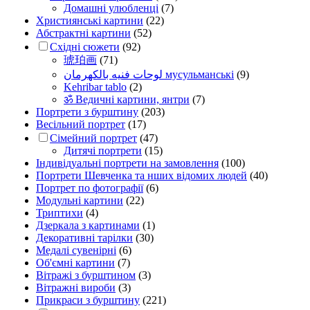
Домашні улюбленці
(7)
Християнські картини
(22)
Абстрактні картини
(52)
Східні сюжети
(92)
琥珀画
(71)
لوحات فنيه بالكهرمان мусульманські
(9)
Kehribar tablo
(2)
ॐ Ведичні картини, янтри
(7)
Портрети з бурштину
(203)
Весільний портрет
(17)
Сімейний портрет
(47)
Дитячі портрети
(15)
Індивідуальні портрети на замовлення
(100)
Портрети Шевченка та нших відомих людей
(40)
Портрет по фотографії
(6)
Модульні картини
(22)
Триптихи
(4)
Дзеркала з картинами
(1)
Декоративні тарілки
(30)
Медалі сувенірні
(6)
Об'ємні картини
(7)
Вітражі з бурштином
(3)
Вітражні вироби
(3)
Прикраси з бурштину
(221)