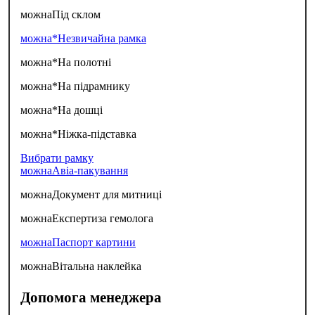
можна
Під склом
можна*
Незвичайна рамка
можна*
На полотні
можна*
На підрамнику
можна*
На дошці
можна*
Ніжка-підставка
Вибрати рамку
можна
Авіа-пакування
можна
Документ для митниці
можна
Експертиза гемолога
можна
Паспорт картини
можна
Вітальна наклейка
Допомога менеджера