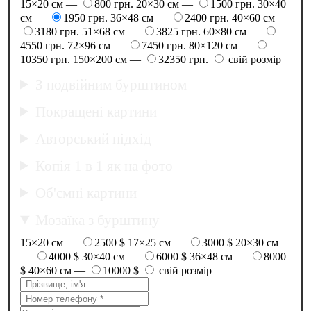
15×20 см —
800 грн.
20×30 см —
1500 грн.
30×40
см —
1950 грн.
36×48 см —
2400 грн.
40×60 см —
3180 грн.
51×68 см —
3825 грн.
60×80 см —
4550 грн.
72×96 см —
7450 грн.
80×120 см —
10350 грн.
150×200 см —
32350 грн.
свій розмір
З подвійним бурштином
Покращені картини
Авторський підхід
Копія 1 в 1 як на фото
Об'ємні картини
Мозаїка з бурштину
15×20 см —
2500 $
17×25 см —
3000 $
20×30 см
—
4000 $
30×40 см —
6000 $
36×48 см —
8000
$
40×60 см —
10000 $
свій розмір