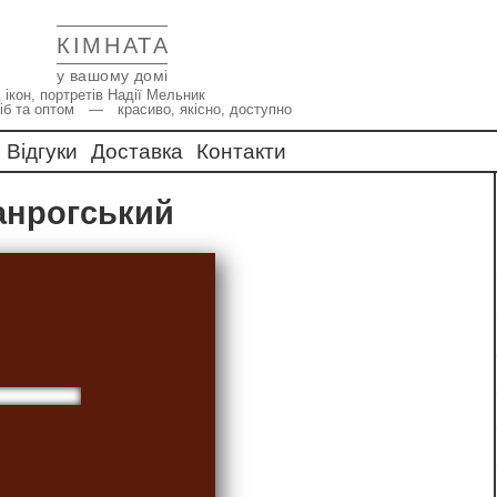
КІМНАТА
у вашому домі
 ікон, портретів Надії Мельник
іб та оптом — красиво, якісно, доступно
Відгуки
Доставка
Контакти
ганрогський