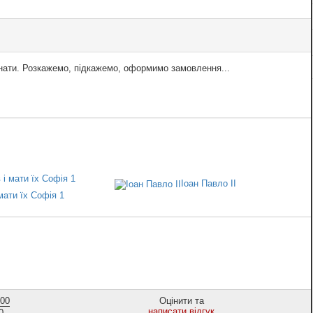
знати. Розкажемо, підкажемо, оформимо замовлення...
Іоан Павло II
мати їх Софія 1
,00
Оцінити та
написати відгук
0