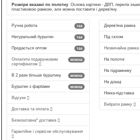
Розміри вказані по полотну
. Основа картини - ДВП, перелік інши
пластиковою рамкою, але можна поставити і дерев'яну.
Ручна робота
Дерев'яна рамка
так
Натуральний бурштин
Під склом
так
Продається оптом
Незвичайна рамка
так
Оплатити подарунковим
На полотні
можна
сертифікатом
На підрамнику
В 2 рази більше бурштину
можна
На дошці
Бурштин з фарбами
можна
Ніжка-підставка
Відгуки
Вибрати рамку
Доставка та оплата
Безкоштовна* доставка
Гарантійне і сервісне обслуговування