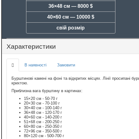
36×48 см —
8000 $
40×60 см —
10000 $
свій розмір
Характеристики
В наявності
Замовити
Бурштинові камені на фоні та відкритих місцях. Лінії просипані 
крихтою.
Приблизна вага бурштину в картинах:
15×20 см - 50-70 г
20×30 см - 70-100 г
30×40 см - 100-140 г
36×48 см - 120-170 г
40×60 см - 140-200 г
51×68 см - 200-250 г
60×80 см - 250-350 г
72×96 см - 350-500 г
80×120 см - 500-700 г