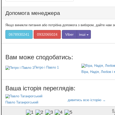
Допомога менеджера
Якщо виникли питання або потрібна допомога з вибором, дайте нам 
0678930241
0932065024
Viber
інші
Петро і Павло 1
Віра, Надія, Любов і 
Павло Таганрогський
0