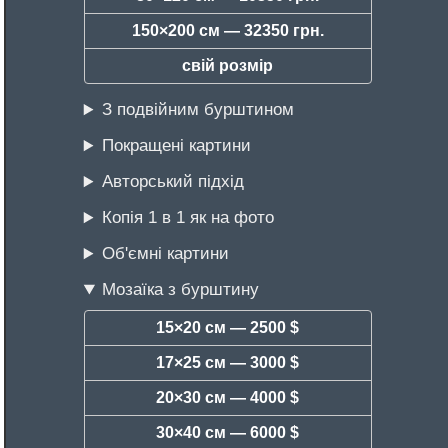
150×200 см —
32350 грн.
свій розмір
З подвійним бурштином
Покращені картини
Авторський підхід
Копія 1 в 1 як на фото
Об'ємні картини
Мозаїка з бурштину
15×20 см —
2500 $
17×25 см —
3000 $
20×30 см —
4000 $
30×40 см —
6000 $