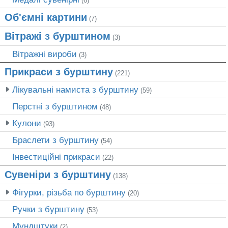
(6)
Об'ємні картини
(7)
Вітражі з бурштином
(3)
Вітражні вироби
(3)
Прикраси з бурштину
(221)
Лікувальні намиста з бурштину
(59)
Перстні з бурштином
(48)
Кулони
(93)
Браслети з бурштину
(54)
Інвестиційні прикраси
(22)
Сувеніри з бурштину
(138)
Фігурки, різьба по бурштину
(20)
Ручки з бурштину
(53)
Мундштуки
(2)