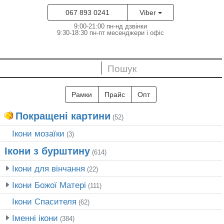
067 893 0241
Viber
9:00-21:00 пн-нд дзвінки
9:30-18:30 пн-пт месенджери і офіс
Рамки
Прайс
Опт
Покращені картини
(52)
Ікони мозаїки
(3)
Ікони з бурштину
(614)
Ікони для вінчання
(22)
Ікони Божої Матері
(111)
Ікони Спасителя
(62)
Іменні ікони
(384)