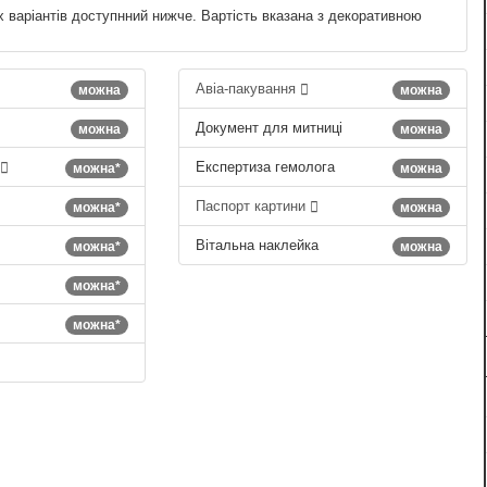
х варіантів доступнний нижче. Вартість вказана з декоративною
Авіа-пакування
можна
можна
Документ для митниці
можна
можна
Експертиза гемолога
можна*
можна
Паспорт картини
можна*
можна
Вітальна наклейка
можна*
можна
можна*
можна*