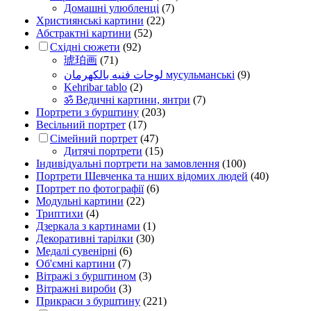
Домашні улюбленці
(7)
Християнські картини
(22)
Абстрактні картини
(52)
Східні сюжети
(92)
琥珀画
(71)
لوحات فنيه بالكهرمان мусульманські
(9)
Kehribar tablo
(2)
ॐ Ведичні картини, янтри
(7)
Портрети з бурштину
(203)
Весільний портрет
(17)
Сімейний портрет
(47)
Дитячі портрети
(15)
Індивідуальні портрети на замовлення
(100)
Портрети Шевченка та нших відомих людей
(40)
Портрет по фотографії
(6)
Модульні картини
(22)
Триптихи
(4)
Дзеркала з картинами
(1)
Декоративні тарілки
(30)
Медалі сувенірні
(6)
Об'ємні картини
(7)
Вітражі з бурштином
(3)
Вітражні вироби
(3)
Прикраси з бурштину
(221)