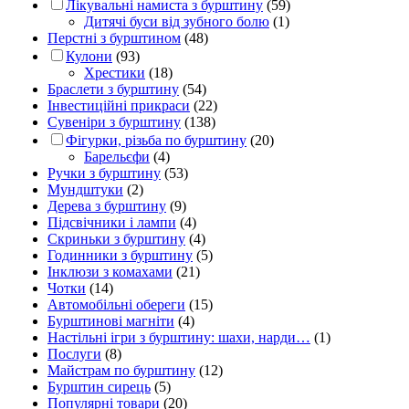
Лікувальні намиста з бурштину
(59)
Дитячі буси від зубного болю
(1)
Перстні з бурштином
(48)
Кулони
(93)
Хрестики
(18)
Браслети з бурштину
(54)
Інвестиційні прикраси
(22)
Сувеніри з бурштину
(138)
Фігурки, різьба по бурштину
(20)
Барельєфи
(4)
Ручки з бурштину
(53)
Мундштуки
(2)
Дерева з бурштину
(9)
Підсвічники і лампи
(4)
Скриньки з бурштину
(4)
Годинники з бурштину
(5)
Інклюзи з комахами
(21)
Чотки
(14)
Автомобільні обереги
(15)
Бурштинові магніти
(4)
Настільні ігри з бурштину: шахи, нарди…
(1)
Послуги
(8)
Майстрам по бурштину
(12)
Бурштин сирець
(5)
Популярні товари
(20)