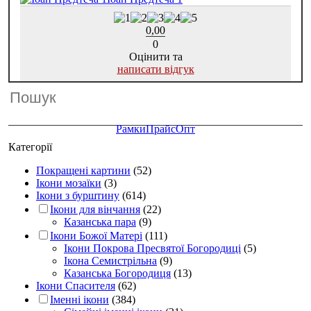
0,00
0
Оцінити та
написати відгук
Рамки
Прайс
Опт
Категорії
Покращені картини
(52)
Ікони мозаїки
(3)
Ікони з бурштину
(614)
Ікони для вінчання
(22)
Казанська пара
(9)
Ікони Божої Матері
(111)
Ікони Покрова Пресвятої Богородиці
(5)
Ікона Семистрільна
(9)
Казанська Богородиця
(13)
Ікони Спасителя
(62)
Іменні ікони
(384)