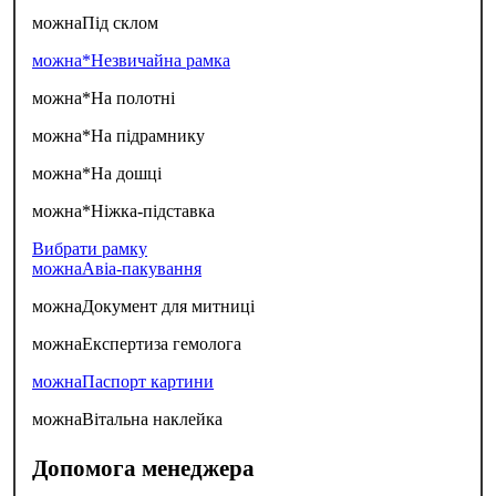
можна
Під склом
можна*
Незвичайна рамка
можна*
На полотні
можна*
На підрамнику
можна*
На дошці
можна*
Ніжка-підставка
Вибрати рамку
можна
Авіа-пакування
можна
Документ для митниці
можна
Експертиза гемолога
можна
Паспорт картини
можна
Вітальна наклейка
Допомога менеджера