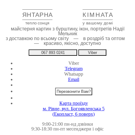
ЯНТАРНА
КІМНАТА
тепло сонця
у вашому домі
майстерня картин з бурштину, ікон, портретів Надії
Мельник
з доставкою по всьому світу — в роздріб та оптом
— красиво, якісно, доступно
067 893 0241
Viber
Viber
Telegram
Whatsapp
Email
Перезвонити Вам?
Карта проїзду
м. Рівне, вул. Богоявленська 5
(Екопласт, 6 поверх)
9:00-21:00 пн-нд дзвінки
9:30-18:30 пн-пт месенджери і офіс