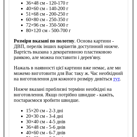
36×48 см - 120-170 г
40×60 см - 140-200 г
51×68 см - 200-250 г
60×80 см - 250-350 г
72×96 см - 350-500 г
80×120 см - 500-700 г
Розміри вказані по полотну
. Основа картини -
ДВП, перелік інших варіантів доступнний нижче.
Вартість вказана з декоративною пластиковою
рамкою, але можна поставити і дерев'яну.
Нажаль в наявності цієї картини вже немає, але ми
можемо виготовити для Вас таку ж. Час необхідний
на виготовлення для кожного розміру дивіться
тут
.
Нижче вказані приблизні терміни необхідні на
виготовлення. Якщо потрібно швидше - кажіть,
постараємося зробити швидше.
15×20 см - 2-3 дні
20×30 см - 3-4 дні
30×40 см - 4-5 днів
36×48 см - 5-6 днів
40×60 см - 6-7 днів