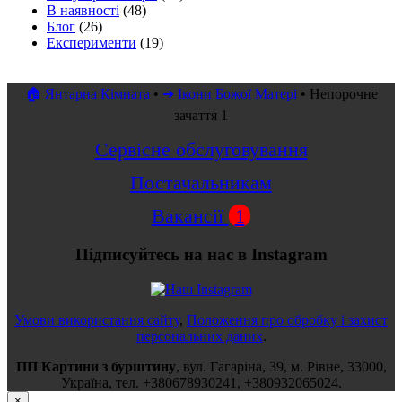
В наявності
(48)
Блог
(26)
Експерименти
(19)
🏠 Янтарна Кімната
•
➜ Ікони Божої Матері
•
Непорочне
зачаття 1
Сервісне обслуговування
Постачальникам
Вакансії
1
Підписуйтесь на нас в Instagram
Умови використання сайту
,
Положення про обробку і захист
персональних даних
.
ПП Картини з бурштину
,
вул.
Гагаріна, 39
, м.
Рівне
,
33000
,
Україна
, тел.
+380678930241
,
+380932065024
.
×