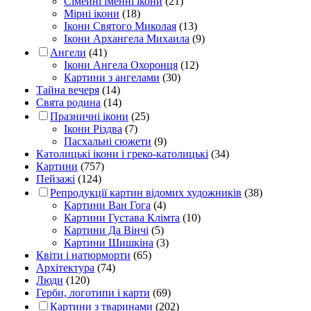
Сімейні іменні ікони
(21)
Мірні ікони
(18)
Ікони Святого Миколая
(13)
Ікони Архангела Михаила
(9)
Ангели
(41)
Ікони Ангела Охоронця
(12)
Картини з ангелами
(30)
Тайна вечеря
(14)
Свята родина
(14)
Празничні ікони
(25)
Ікони Різдва
(7)
Пасхальні сюжети
(9)
Католицькі ікони і греко-католицькі
(34)
Картини
(757)
Пейзажі
(124)
Репродукції картин відомих художників
(38)
Картини Ван Гога
(4)
Картини Густава Клімта
(10)
Картини Да Вінчі
(5)
Картини Шишкіна
(3)
Квіти і натюрморти
(65)
Архітектура
(74)
Люди
(120)
Герби, логотипи і карти
(69)
Картини з тваринами
(202)