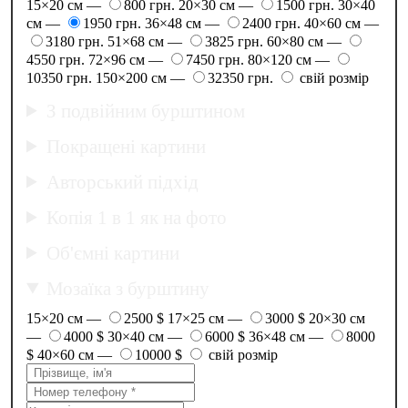
15×20 см —
800 грн.
20×30 см —
1500 грн.
30×40
см —
1950 грн.
36×48 см —
2400 грн.
40×60 см —
3180 грн.
51×68 см —
3825 грн.
60×80 см —
4550 грн.
72×96 см —
7450 грн.
80×120 см —
10350 грн.
150×200 см —
32350 грн.
свій розмір
З подвійним бурштином
Покращені картини
Авторський підхід
Копія 1 в 1 як на фото
Об'ємні картини
Мозаїка з бурштину
15×20 см —
2500 $
17×25 см —
3000 $
20×30 см
—
4000 $
30×40 см —
6000 $
36×48 см —
8000
$
40×60 см —
10000 $
свій розмір