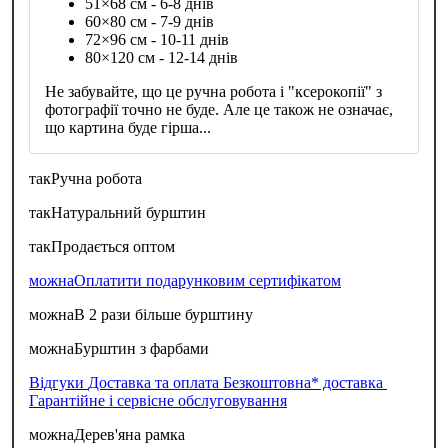
51×68 см - 6-8 днів
60×80 см - 7-9 днів
72×96 см - 10-11 днів
80×120 см - 12-14 днів
Не забувайте, що це ручна робота і "ксерокопії" з
фотографії точно не буде. Але це також не означає,
що картина буде гірша...
так
Ручна робота
так
Натуральний бурштин
так
Продається оптом
можна
Оплатити подарунковим сертифікатом
можна
В 2 рази більше бурштину
можна
Бурштин з фарбами
Відгуки
Доставка та оплата
Безкоштовна* доставка
Гарантійне і сервісне обслуговування
можна
Дерев'яна рамка