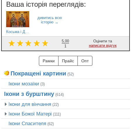
Косьма і Даміан
5,00
Оцінити та
написати відгук
1
Рамки
Прайс
Опт
Покращені картини
(52)
Ікони мозаїки
(3)
Ікони з бурштину
(614)
Ікони для вінчання
(22)
Ікони Божої Матері
(111)
Ікони Спасителя
(62)