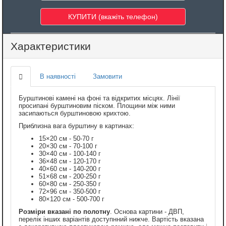
Характеристики
В наявності
Замовити
Бурштинові камені на фоні та відкритих місцях. Лінії
просипані бурштиновим піском. Площини між ними
засипаються бурштиновою крихтою.
Приблизна вага бурштину в картинах:
15×20 см - 50-70 г
20×30 см - 70-100 г
30×40 см - 100-140 г
36×48 см - 120-170 г
40×60 см - 140-200 г
51×68 см - 200-250 г
60×80 см - 250-350 г
72×96 см - 350-500 г
80×120 см - 500-700 г
Розміри вказані по полотну
. Основа картини - ДВП,
перелік інших варіантів доступнний нижче. Вартість вказана