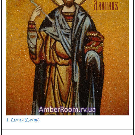
1. Даміан (Дим'ян)