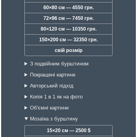
60×80 см —
4550 грн.
72×96 см —
7450 грн.
80×120 см —
10350 грн.
150×200 см —
32350 грн.
свій розмір
З подвійним бурштином
Покращені картини
Авторський підхід
Копія 1 в 1 як на фото
Об'ємні картини
Мозаїка з бурштину
15×20 см —
2500 $