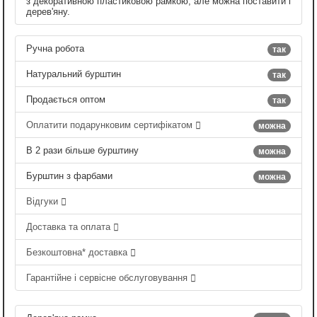
з декоративною пластиковою рамкою, але можна поставити і
дерев'яну.
Ручна робота
так
Натуральний бурштин
так
Продається оптом
так
Оплатити подарунковим сертифікатом
можна
В 2 рази більше бурштину
можна
Бурштин з фарбами
можна
Відгуки
Доставка та оплата
Безкоштовна* доставка
Гарантійне і сервісне обслуговування