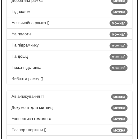
Дерев'яна рамка
можна
Під склом
можна
Незвичайна рамка
можна*
На полотні
можна*
На підрамнику
можна*
На дошці
можна*
Ніжка-підставка
можна*
Вибрати рамку
Авіа-пакування
можна
Документ для митниці
можна
Експертиза гемолога
можна
Паспорт картини
можна