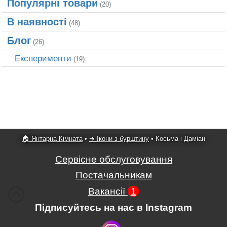
Популярні товари
(20)
В наявності
(48)
Блог
(26)
Експерименти
(19)
🏠 Янтарна Кімната
•
➜ Ікони з бурштину
•
Косьма і Даміан
Сервісне обслуговування
Постачальникам
Вакансії
1
Підписуйтесь на нас в Instagram