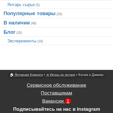
Янтарь сырье
(5)
Популярные товары
(20)
В наличии
(48)
Блог
(26)
Эксперименты
(19)
🏠 Янтарная Комната
•
➜ Иконы из янтаря
•
Косма и Дамиан
Сервисное обслуживание
Поставщикам
Вакансии
1
Подписывайтесь на нас в Instagram