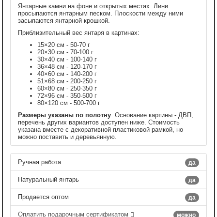
Янтарные камни на фоне и открытых местах. Лини
просыпаются янтарным песком. Плоскости между ними
засыпаются янтарной крошкой.
Приблизительный вес янтаря в картинах:
15×20 см - 50-70 г
20×30 см - 70-100 г
30×40 см - 100-140 г
36×48 см - 120-170 г
40×60 см - 140-200 г
51×68 см - 200-250 г
60×80 см - 250-350 г
72×96 см - 350-500 г
80×120 см - 500-700 г
Размеры указаны по полотну
. Основание картины - ДВП,
перечень других вариантов доступен ниже. Стоимость
указана вместе с декоративной пластиковой рамкой, но
можно поставить и деревьянную.
Ручная работа
да
Натуральный янтарь
да
Продается оптом
да
Оплатить подарочным сертификатом
можно